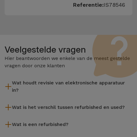
Referentie:
IS78546
Veelgestelde vragen
Hier beantwoorden we enkele van de meest gestelde
vragen door onze klanten
Wat houdt revisie van elektronische apparatuur
in?
Het reviseren omvat verschillende stappen zoals inspectie,
Wat is het verschil tussen refurbished en used?
reiniging, en niet te vergeten het repareren van elk defect
onderdeel. Het is belangrijk om te onthouden dat alle
De gereviseerde producten van iServices worden zorgvuldig
apparatuur die door Services wordt gereviseerd,
Wat is een refurbished?
getest en voorbereid door gespecialiseerde technici om hun
verschillende rigoureuze kwaliteits- en prestatietests
perfecte werking te garanderen. In tegenstelling tot een
Een refurbished product is een apparaat dat weinig of niet is
ondergaat voordat deze te koop wordt aangeboden.