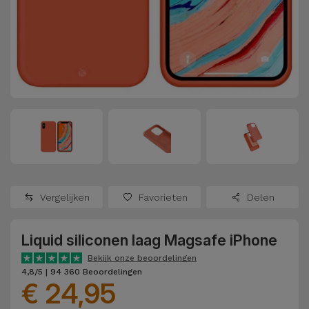
Refurbished
Adapters
Samsung
Apple
Watches
Hoezen en
Xiaomi
Schermbeschermers
Refurbished
Samsung
Huawei
Powerbanks
Refurbished
Oppo
Opladers
iMac
OnePlus
Hoofdtelefoons
Refurbished
Vergelijken
Favorieten
Delen
en
Consoles
Google
Luidsprekers
Liquid siliconen laag Magsafe iPhone
Bekijk
Dyson
Smartwatches
alles
Bekijk onze beoordelingen
4,8/5 | 94 360 Beoordelingen
en Bandjes
€ 24,95
TCL