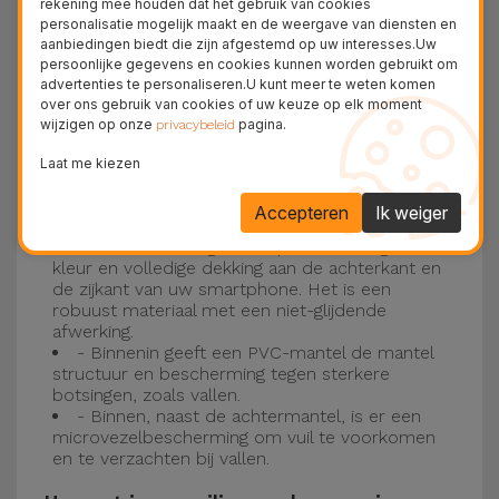
rekening mee houden dat het gebruik van cookies
personalisatie mogelijk maakt en de weergave van diensten en
Drie-laagse bescherming met de
aanbiedingen biedt die zijn afgestemd op uw interesses.Uw
persoonlijke gegevens en cookies kunnen worden gebruikt om
siliconen kappen
advertenties te personaliseren.U kunt meer te weten komen
over ons gebruik van cookies of uw keuze op elk moment
wijzigen op onze
pagina.
Onze iPhone siliconen hoesjes hebben een
privacybeleid
robuuste, kwalitatieve constructie met een
Laat me kiezen
drielaagse constructie om ongelukken en
Accepteren
Ik weiger
storingen te voorkomen!
- Een eerste laag van Liquid Silicone geeft de
kleur en volledige dekking aan de achterkant en
de zijkant van uw smartphone. Het is een
robuust materiaal met een niet-glijdende
afwerking.
- Binnenin geeft een PVC-mantel de mantel
structuur en bescherming tegen sterkere
botsingen, zoals vallen.
- Binnen, naast de achtermantel, is er een
microvezelbescherming om vuil te voorkomen
en te verzachten bij vallen.