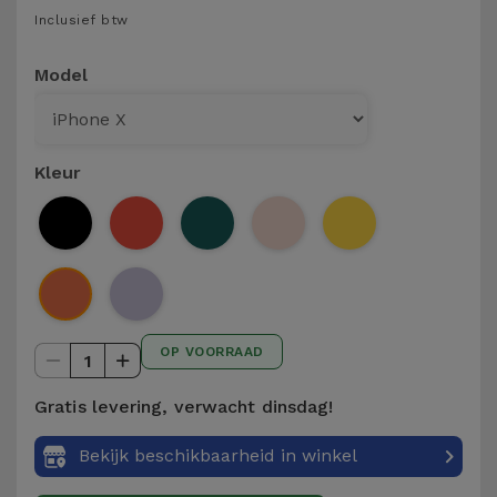
Telefoonketens
Inclusief btw
Andere
merken
Gadgets
Model
Bekijk
Hygiëne
alles
en Huis
Kleur
Portemonnees,
Tassen en
Koffers
Trackers
OP VOORRAAD
en
1
Accessoires
Gratis levering, verwacht dinsdag!
Mobiliteit,
Bekijk beschikbaarheid in winkel
Auto en