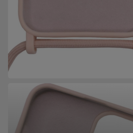
Telefoonketens
Andere
merken
Gadgets
Bekijk
Hygiëne
alles
en Huis
Portemonnees,
Tassen en
Koffers
Trackers
en
Accessoires
Mobiliteit,
Auto en