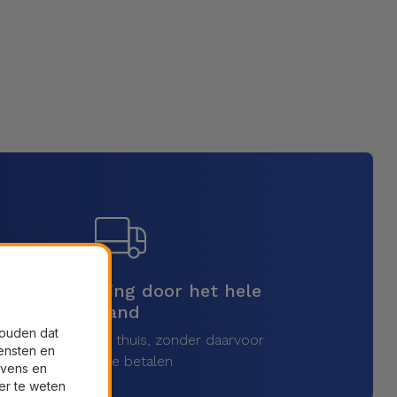
elle verzending door het hele
land
houden dat
vang uw product thuis, zonder daarvoor
ensten en
extra te betalen
evens en
er te weten