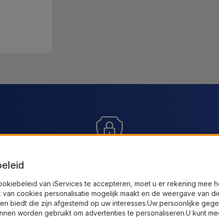
SSL 100% veilige betaling
Sn
duct
eleid
ug.
Gebruik onze veilige checkout en koop de
ookiebeleid van iServices te accepteren, moet u er rekening mee 
producten die u nodig hebt
Ont
k van cookies personalisatie mogelijk maakt en de weergave van di
en biedt die zijn afgestemd op uw interesses.Uw persoonlijke geg
nnen worden gebruikt om advertenties te personaliseren.U kunt me