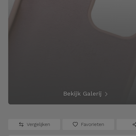
Fiets
Computer
Aaccessoires
iPad en
Tablet
Accessoires
Kids
Bekijk
Bekijk Galerij
alles
Vergelijken
Favorieten