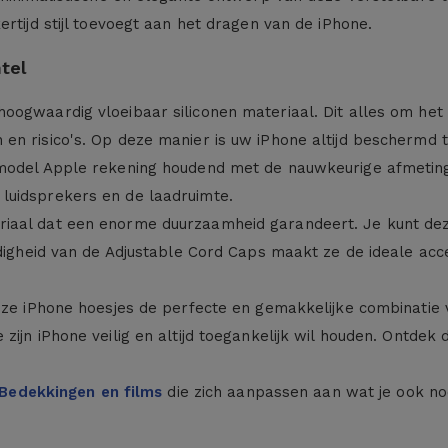
rtijd stijl toevoegt aan het dragen van de iPhone.
tel
hoogwaardig vloeibaar siliconen materiaal. Dit alles om he
en risico's. Op deze manier is uw iPhone altijd beschermd 
 model Apple rekening houdend met de nauwkeurige afmeting
luidsprekers en de laadruimte.
iaal dat een enorme duurzaamheid garandeert. Je kunt dez
jdigheid van de Adjustable Cord Caps maakt ze de ideale acce
eze iPhone hoesjes de perfecte en gemakkelijke combinatie v
ijn iPhone veilig en altijd toegankelijk wil houden. Ontdek
Bedekkingen en films
die zich aanpassen aan wat je ook nod