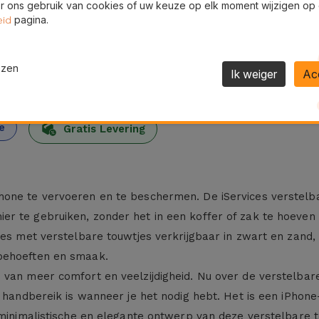
 ons gebruik van cookies of uw keuze op elk moment wijzigen op
pagina.
eid
ezen
Ik weiger
Ac
den
24U
e
Gratis Levering
hone te vervoeren en te beschermen. De iServices verstelba
r te gebruiken, zonder het in een koffer of zak te hoeven
jes met verstelbare touwtjes verkrijgbaar in zwart en zand,
 behoeften en smaak.
 van meer comfort en veelzijdigheid. Nu over de verstelbare
n handbereik is wanneer je het nodig hebt. Het is een iPhone
 minimalistische en elegante ontwerp van deze verstelbare 