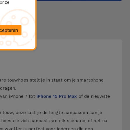
 onze
cepteren
re touwhoes stelt je in staat om je smartphone
 dragen.
 van iPhone 7 tot
iPhone 15 Pro Max
of de nieuwste
 touw, deze laat je de lengte aanpassen aan je
-hoes die zich aanpast aan elk scenario, of het nu
touwkoffer is perfect voor iedereen die een