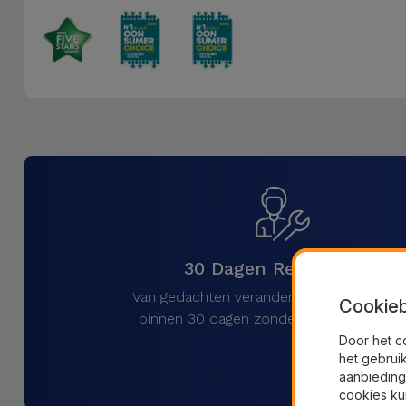
30 Dagen Retourrecht
Van gedachten veranderd? Stuur uw pro
Cookieb
binnen 30 dagen zonder rompslomp ter
Door het c
het gebrui
aanbieding
cookies ku