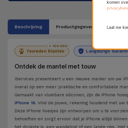
komen over
privacybel
Beschrijving
Productgegevens
Laat me ki
+ 100.000
36 Maan
Tevreden klanten
Langdurige Garanti
Ontdek de mantel met touw
IServices presenteert u een nieuwe manier om uw iP
overal op een meer praktische en comfortabele manie
Gemaakt van vloeibare siliconen, zijn de iPhone hoes
iPhone 16
. Vind de jouwe, rekening houdend met uw
Deze iPhone hoesjes zijn ontworpen om u te voorzien
behoeften en zorgt ervoor dat je iPhone altijd binne
het drukste is, een wandeling of een lange reis. Het