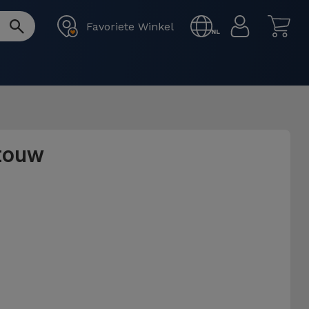
Favoriete Winkel
NL
 touw