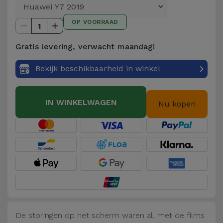
Telefoonketens
Andere
OP VOORRAAD
merken
1
Gadgets
Gratis levering, verwacht maandag!
Bekijk
Hygiëne
alles
Bekijk beschikbaarheid in winkel
en Huis
Portemonnees,
IN WINKELWAGEN
Nu kopen
Tassen en
Koffers
Trackers
en
Accessoires
Mobiliteit,
Auto en
De storingen op het scherm waren al, met de films