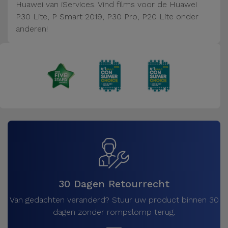
Fiets
Huawei van iServices. Vind films voor de Huawei
P30 Lite, P Smart 2019, P30 Pro, P20 Lite onder
Computer
anderen!
Aaccessoires
iPad en
Tablet
Accessoires
Kids
Bekijk
alles
30 Dagen Retourrecht
Van gedachten veranderd? Stuur uw product binnen 30
dagen zonder rompslomp terug.