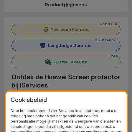
Productgegevens
+ 100.000
Tevreden klanten
36 Maanden
Langdurige Garantie
24U
Gratis Levering
Ontdek de Huawei Screen protector
bij iServices
Bescherm uw Huawei-telefoon met de Huawei
Cookiebeleid
Screenprotectors van iServices. Deze zijn
Door het cookiebeleid van iServices te accepteren, moet u er
gemaakt van gehard glas en bieden
rekening mee houden dat het gebruik van cookies
personalisatie mogelijk maakt en de weergave van diensten en
bescherming tegen krassen, stoten en andere
aanbiedingen biedt die zijn afgestemd op uw interesses.Uw
dagelijkse ongelukjes die het scherm van uw
persoonlijke gegevens en cookies kunnen worden gebruikt om