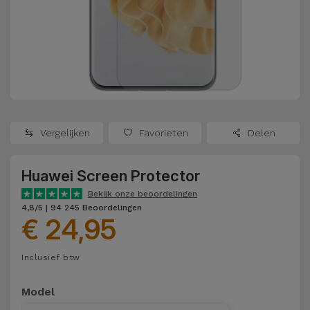
Refurbished
Adapters
Samsung
Apple
Watches
Hoezen en
Xiaomi
Schermbeschermers
Refurbished
Samsung
Huawei
Powerbanks
Refurbished
Vergelijken
Favorieten
Delen
Oppo
Opladers
iMac
Huawei Screen Protector
OnePlus
Hoofdtelefoons
Refurbished
Bekijk onze beoordelingen
en
Consoles
4,8/5 | 94 245 Beoordelingen
Google
€ 24,95
Luidsprekers
Bekijk
Dyson
Inclusief btw
Smartwatches
alles
en Bandjes
TCL
Model