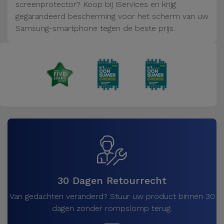
Fiets
screenprotector? Koop bij iServices en krijg
gegarandeerd bescherming voor het scherm van uw
Computer
Samsung-smartphone tegen de beste prijs.
Aaccessoires
iPad en
Tablet
Accessoires
Kids
Bekijk
alles
30 Dagen Retourrecht
Van gedachten veranderd? Stuur uw product binnen 30
dagen zonder rompslomp terug.