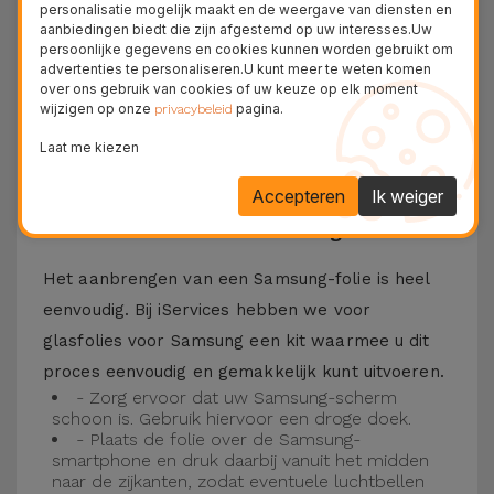
personalisatie mogelijk maakt en de weergave van diensten en
Bovendien zorgt de folie ervoor dat u optimaal
aanbiedingen biedt die zijn afgestemd op uw interesses.Uw
persoonlijke gegevens en cookies kunnen worden gebruikt om
kunt genieten van uw favoriete content.
advertenties te personaliseren.U kunt meer te weten komen
Deze folie is compatibel met verschillende
over ons gebruik van cookies of uw keuze op elk moment
wijzigen op onze
pagina.
privacybeleid
modellen, zoals de Samsung A53, maar ook met
Laat me kiezen
de meest recente modellen, zoals de
Samsung
S23
, Samsung S24 of Samsung S25.
Accepteren
Ik weiger
Hoe installeer ik een Samsung folie?
Het aanbrengen van een Samsung-folie is heel
eenvoudig. Bij iServices hebben we voor
glasfolies voor Samsung een kit waarmee u dit
proces eenvoudig en gemakkelijk kunt uitvoeren.
- Zorg ervoor dat uw Samsung-scherm
schoon is. Gebruik hiervoor een droge doek.
- Plaats de folie over de Samsung-
smartphone en druk daarbij vanuit het midden
naar de zijkanten, zodat eventuele luchtbellen