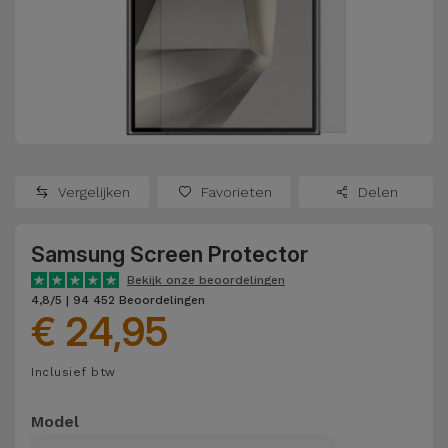
Refurbished
Adapters
Samsung
Apple
Watches
Hoezen en
Xiaomi
Schermbeschermers
Refurbished
Samsung
Huawei
Powerbanks
Refurbished
Vergelijken
Favorieten
Delen
Oppo
Opladers
iMac
Samsung Screen Protector
OnePlus
Hoofdtelefoons
Refurbished
Bekijk onze beoordelingen
en
Consoles
4,8/5 | 94 452 Beoordelingen
Google
€ 24,95
Luidsprekers
Bekijk
Dyson
Inclusief btw
Smartwatches
alles
en Bandjes
TCL
Model