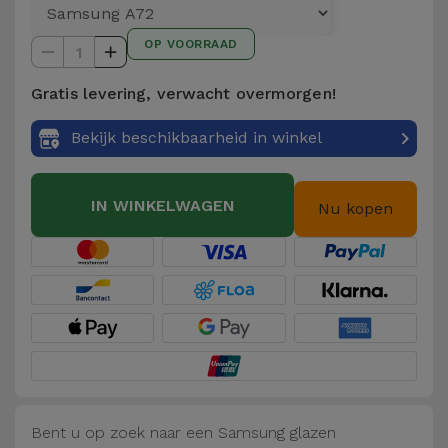
Telefoonketens
Andere
OP VOORRAAD
merken
1
Gadgets
Gratis levering, verwacht overmorgen!
Bekijk
Hygiëne
alles
Bekijk beschikbaarheid in winkel
en Huis
Portemonnees,
IN WINKELWAGEN
Nu kopen
Tassen en
Koffers
Trackers
en
Accessoires
Mobiliteit,
Auto en
Bent u op zoek naar een Samsung glazen