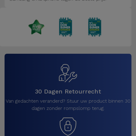
Fiets
Computer
Aaccessoires
iPad en
Tablet
Accessoires
Kids
Bekijk
30 Dagen Retourrecht
alles
Van gedachten veranderd? Stuur uw product binnen 30
dagen zonder rompslomp terug.