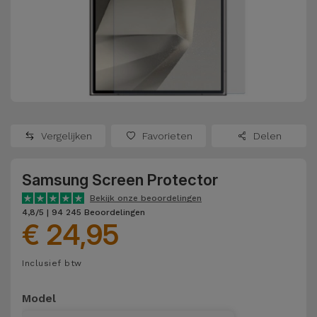
Refurbished
Adapters
Samsung
Apple
Watches
Hoezen en
Xiaomi
Schermbeschermers
Refurbished
Samsung
Huawei
Powerbanks
Refurbished
Vergelijken
Favorieten
Delen
Oppo
Opladers
iMac
Samsung Screen Protector
OnePlus
Hoofdtelefoons
Refurbished
Bekijk onze beoordelingen
en
Consoles
4,8/5 | 94 245 Beoordelingen
Google
€ 24,95
Luidsprekers
Bekijk
Dyson
Inclusief btw
Smartwatches
alles
en Bandjes
TCL
Model