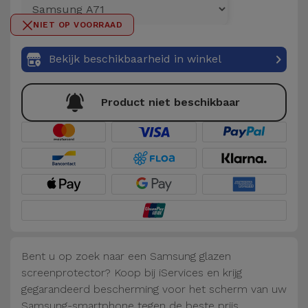
Telefoonketens
Andere
NIET OP VOORRAAD
merken
Gadgets
Bekijk beschikbaarheid in winkel
Bekijk
Hygiëne
alles
en Huis
Product niet beschikbaar
Portemonnees,
Tassen en
Koffers
Trackers
en
Accessoires
Bent u op zoek naar een Samsung glazen
screenprotector? Koop bij iServices en krijg
Mobiliteit,
gegarandeerd bescherming voor het scherm van uw
Auto en
Samsung-smartphone tegen de beste prijs.