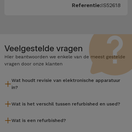
Referentie:
IS52618
Veelgestelde vragen
Hier beantwoorden we enkele van de meest gestelde
vragen door onze klanten
Wat houdt revisie van elektronische apparatuur
in?
Het reviseren omvat verschillende stappen zoals inspectie,
Wat is het verschil tussen refurbished en used?
reiniging, en niet te vergeten het repareren van elk defect
onderdeel. Het is belangrijk om te onthouden dat alle
De gereviseerde producten van iServices worden zorgvuldig
apparatuur die door Services wordt gereviseerd,
Wat is een refurbished?
getest en voorbereid door gespecialiseerde technici om hun
verschillende rigoureuze kwaliteits- en prestatietests
perfecte werking te garanderen. In tegenstelling tot een
Een refurbished product is een apparaat dat weinig of niet is