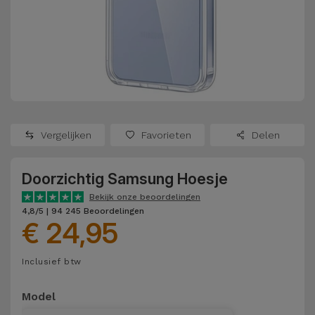
Refurbished
Adapters
Samsung
Apple
Watches
Hoezen en
Xiaomi
Schermbeschermers
Refurbished
Samsung
Huawei
Powerbanks
Refurbished
Vergelijken
Favorieten
Delen
Oppo
Opladers
iMac
Doorzichtig Samsung Hoesje
OnePlus
Hoofdtelefoons
Refurbished
Bekijk onze beoordelingen
en
Consoles
4,8/5 | 94 245 Beoordelingen
Google
€ 24,95
Luidsprekers
Bekijk
Dyson
Inclusief btw
Smartwatches
alles
en Bandjes
TCL
Model