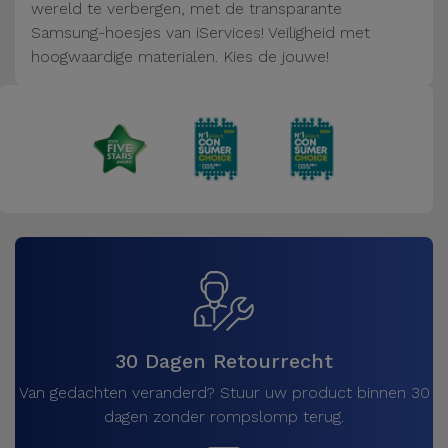
Fiets
wereld te verbergen, met de transparante
Samsung-hoesjes van iServices! Veiligheid met
Computer
hoogwaardige materialen. Kies de jouwe!
Aaccessoires
iPad en
Tablet
Accessoires
Kids
Bekijk
alles
30 Dagen Retourrecht
Van gedachten veranderd? Stuur uw product binnen 30
dagen zonder rompslomp terug.