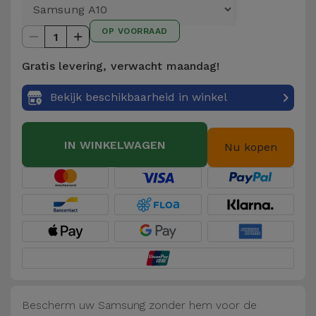
Telefoonketens
Andere
OP VOORRAAD
merken
1
Gadgets
Gratis levering, verwacht maandag!
Bekijk
Hygiëne
alles
Bekijk beschikbaarheid in winkel
en Huis
Portemonnees,
IN WINKELWAGEN
Nu kopen
Tassen en
Koffers
Trackers
en
Accessoires
Mobiliteit,
Auto en
Bescherm uw Samsung zonder hem voor de