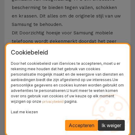
bescherming te bieden tegen vallen, schokken
en krassen. Dit alles om de originele stijl van uw
Samsung te behouden.
Dit Doorzichtig hoesje voor Samsung mobiele
telefoons wordt gekenmerkt doordat het zeer
dun en licht is, wat een comfortabele bediening
Cookiebeleid
mogelijk maakt. Een manier om de esthetiek van
Door het cookiebeleid van iServices te accepteren, moet u er
de apparatuur intact te houden. Omdat het
rekening mee houden dat het gebruik van cookies
personalisatie mogelijk maakt en de weergave van diensten en
flexibel en resistent is, past dit accessoire zich
aanbiedingen biedt die zijn afgestemd op uw interesses.Uw
perfect aan het ontwerp van de smartphone
persoonlijke gegevens en cookies kunnen worden gebruikt om
advertenties te personaliseren.U kunt meer te weten komen
aan. Alles om langdurige bescherming te
over ons gebruik van cookies of uw keuze op elk moment
garanderen zonder onnodige bulk toe te voegen.
wijzigen op onze
pagina.
privacybeleid
We herinneren je eraan dat TPU-materiaal
Laat me kiezen
bekend staat om zijn duurzaamheid, maar ook
Accepteren
Ik weiger
om zijn vermogen om elk type impact te
absorberen.