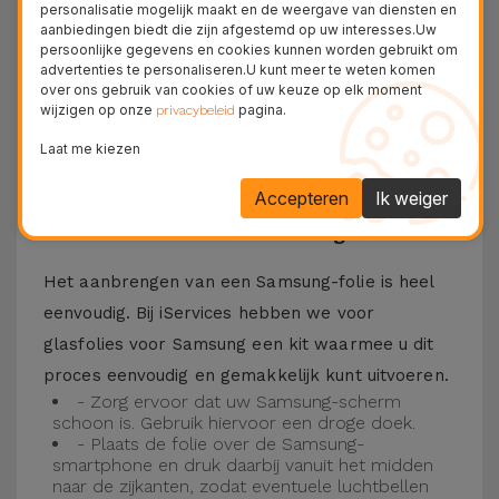
personalisatie mogelijk maakt en de weergave van diensten en
Bovendien zorgt de folie ervoor dat u optimaal
aanbiedingen biedt die zijn afgestemd op uw interesses.Uw
persoonlijke gegevens en cookies kunnen worden gebruikt om
kunt genieten van uw favoriete content.
advertenties te personaliseren.U kunt meer te weten komen
Deze folie is compatibel met verschillende
over ons gebruik van cookies of uw keuze op elk moment
wijzigen op onze
pagina.
privacybeleid
modellen, zoals de Samsung A53, maar ook met
Laat me kiezen
de meest recente modellen, zoals de
Samsung
S23
, Samsung S24 of Samsung S25.
Accepteren
Ik weiger
Hoe installeer ik een Samsung folie?
Het aanbrengen van een Samsung-folie is heel
eenvoudig. Bij iServices hebben we voor
glasfolies voor Samsung een kit waarmee u dit
proces eenvoudig en gemakkelijk kunt uitvoeren.
- Zorg ervoor dat uw Samsung-scherm
schoon is. Gebruik hiervoor een droge doek.
- Plaats de folie over de Samsung-
smartphone en druk daarbij vanuit het midden
naar de zijkanten, zodat eventuele luchtbellen