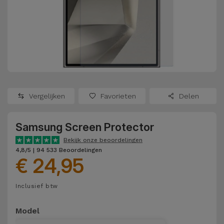
Refurbished
Adapters
Samsung
Apple
Watches
Hoezen en
Xiaomi
Schermbeschermers
Refurbished
Samsung
Huawei
Powerbanks
Refurbished
Vergelijken
Favorieten
Delen
Oppo
Opladers
iMac
Samsung Screen Protector
OnePlus
Hoofdtelefoons
Refurbished
Bekijk onze beoordelingen
en
Consoles
4,8/5 | 94 533 Beoordelingen
Google
€ 24,95
Luidsprekers
Bekijk
Dyson
Inclusief btw
Smartwatches
alles
en Bandjes
TCL
Model