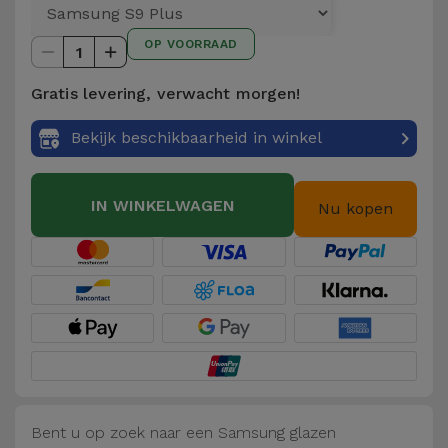
Telefoonketens
Andere
OP VOORRAAD
merken
1
Gadgets
Gratis levering, verwacht morgen!
Bekijk
Hygiëne
alles
Bekijk beschikbaarheid in winkel
en Huis
Portemonnees,
IN WINKELWAGEN
Nu kopen
Tassen en
Koffers
Trackers
en
Accessoires
Mobiliteit,
Auto en
Bent u op zoek naar een Samsung glazen