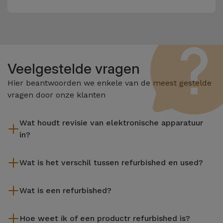
Veelgestelde vragen
Hier beantwoorden we enkele van de meest gestelde
vragen door onze klanten
Wat houdt revisie van elektronische apparatuur
in?
Het reviseren omvat verschillende stappen zoals inspectie,
Wat is het verschil tussen refurbished en used?
reiniging, en niet te vergeten het repareren van elk defect
onderdeel. Het is belangrijk om te onthouden dat alle
De gereviseerde producten van iServices worden zorgvuldig
apparatuur die door Services wordt gereviseerd,
Wat is een refurbished?
getest en voorbereid door gespecialiseerde technici om hun
verschillende rigoureuze kwaliteits- en prestatietests
perfecte werking te garanderen. In tegenstelling tot een
Een refurbished product is een apparaat dat weinig of niet is
ondergaat voordat deze te koop wordt aangeboden.
tweedehands product biedt een gereviseerd apparaat van
Hoe weet ik of een productr refurbished is?
gebruikt. Het kan in de winkel hebben gestaan of afkomstig