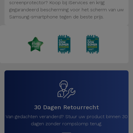
Fiets
screenprotector? Koop bij iServices en krijg
gegarandeerd bescherming voor het scherm van uw
Computer
Samsung-smartphone tegen de beste prijs.
Aaccessoires
iPad en
Tablet
Accessoires
Kids
Bekijk
alles
30 Dagen Retourrecht
Van gedachten veranderd? Stuur uw product binnen 30
dagen zonder rompslomp terug.