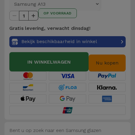
Telefoonketens
Andere
OP VOORRAAD
merken
1
Gadgets
Gratis levering, verwacht dinsdag!
Bekijk
Hygiëne
alles
Bekijk beschikbaarheid in winkel
en Huis
Portemonnees,
IN WINKELWAGEN
Nu kopen
Tassen en
Koffers
Trackers
en
Accessoires
Mobiliteit,
Auto en
Bent u op zoek naar een Samsung glazen