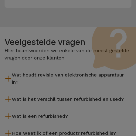
Veelgestelde vragen
Hier beantwoorden we enkele van de meest gestelde
vragen door onze klanten
Wat houdt revisie van elektronische apparatuur
in?
Het reviseren omvat verschillende stappen zoals inspectie,
Wat is het verschil tussen refurbished en used?
reiniging, en niet te vergeten het repareren van elk defect
onderdeel. Het is belangrijk om te onthouden dat alle
De gereviseerde producten van iServices worden zorgvuldig
apparatuur die door Services wordt gereviseerd,
Wat is een refurbished?
getest en voorbereid door gespecialiseerde technici om hun
verschillende rigoureuze kwaliteits- en prestatietests
perfecte werking te garanderen. In tegenstelling tot een
Een refurbished product is een apparaat dat weinig of niet is
ondergaat voordat deze te koop wordt aangeboden.
tweedehands product biedt een gereviseerd apparaat van
Hoe weet ik of een productr refurbished is?
gebruikt. Het kan in de winkel hebben gestaan of afkomstig