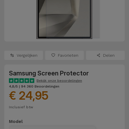
Refurbished
Adapters
Samsung
Apple
Watches
Hoezen en
Xiaomi
Schermbeschermers
Refurbished
Samsung
Huawei
Powerbanks
Refurbished
Vergelijken
Favorieten
Delen
Oppo
Opladers
iMac
Samsung Screen Protector
OnePlus
Hoofdtelefoons
Refurbished
Bekijk onze beoordelingen
en
Consoles
4,8/5 | 94 360 Beoordelingen
Google
€ 24,95
Luidsprekers
Bekijk
Dyson
Inclusief btw
Smartwatches
alles
en Bandjes
TCL
Model