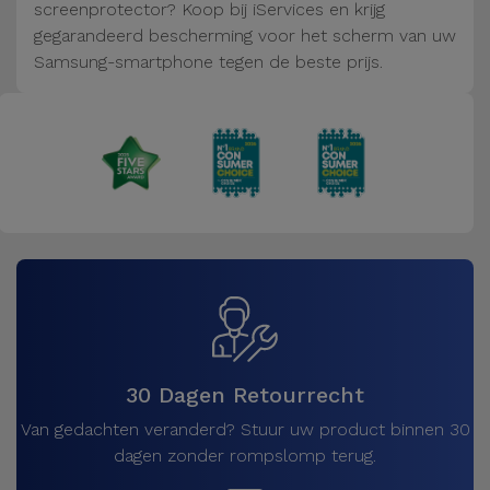
Fiets
screenprotector? Koop bij iServices en krijg
gegarandeerd bescherming voor het scherm van uw
Computer
Samsung-smartphone tegen de beste prijs.
Aaccessoires
iPad en
Tablet
Accessoires
Kids
Bekijk
alles
30 Dagen Retourrecht
Van gedachten veranderd? Stuur uw product binnen 30
dagen zonder rompslomp terug.