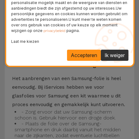
personalisatie mogelijk maakt en de weergave van diensten en
Bovendien zorgt de folie ervoor dat u optimaal
aanbiedingen biedt die zijn afgestemd op uw interesses.Uw
persoonlijke gegevens en cookies kunnen worden gebruikt om
kunt genieten van uw favoriete content.
advertenties te personaliseren.U kunt meer te weten komen
Deze folie is compatibel met verschillende
over ons gebruik van cookies of uw keuze op elk moment
wijzigen op onze
pagina.
privacybeleid
modellen, zoals de Samsung A53, maar ook met
Laat me kiezen
de meest recente modellen, zoals de
Samsung
S23
, Samsung S24 of Samsung S25.
Accepteren
Ik weiger
Hoe installeer ik een Samsung folie?
Het aanbrengen van een Samsung-folie is heel
eenvoudig. Bij iServices hebben we voor
glasfolies voor Samsung een kit waarmee u dit
proces eenvoudig en gemakkelijk kunt uitvoeren.
- Zorg ervoor dat uw Samsung-scherm
schoon is. Gebruik hiervoor een droge doek.
- Plaats de folie over de Samsung-
smartphone en druk daarbij vanuit het midden
naar de zijkanten, zodat eventuele luchtbellen