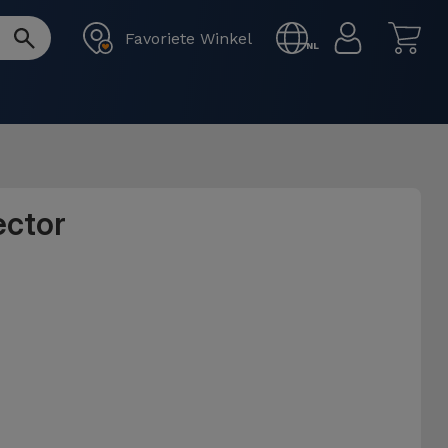
Favoriete Winkel
NL
ector