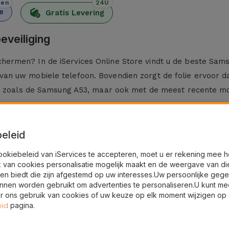
den
24U
e
Gratis Levering
veiliging
rmen? In de iServices Online Store vindt u de beste Sams
n uw mobiele telefoon. Bovendien zorgt de folie ervoor dat
n, zoals de Samsung A53, maar ook met de meest recente m
eleid
dig. Bij iServices hebben we voor glasfolies voor Samsung
ookiebeleid van iServices te accepteren, moet u er rekening mee 
k van cookies personalisatie mogelijk maakt en de weergave van di
en biedt die zijn afgestemd op uw interesses.Uw persoonlijke geg
 Gebruik hiervoor een droge doek.
nnen worden gebruikt om advertenties te personaliseren.U kunt me
druk daarbij vanuit het midden naar de zijkanten, zodat even
 ons gebruik van cookies of uw keuze op elk moment wijzigen op
iServices?
pagina.
eid
ust gehard glas en klevende materialen die geen afbreuk d