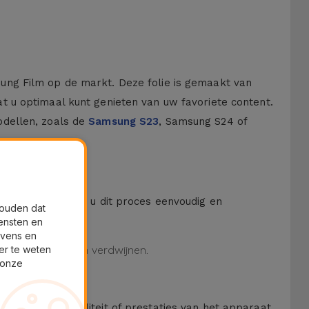
ung Film op de markt. Deze folie is gemaakt van
 u optimaal kunt genieten van uw favoriete content.
odellen, zoals de
Samsung S23
, Samsung S24 of
 een kit waarmee u dit proces eenvoudig en
houden dat
ensten en
evens en
er te weten
tuele luchtbellen verdwijnen.
 onze
oen aan de kwaliteit of prestaties van het apparaat.