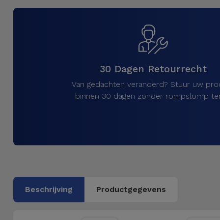
Telefoonketens
Andere
merken
Gadgets
Bekijk
Hygiëne
alles
30 Dagen Retourrecht
en Huis
Van gedachten veranderd? Stuur uw pro
Portemonnees,
binnen 30 dagen zonder rompslomp ter
Tassen en
Koffers
Trackers
en
Accessoires
Beschrijving
Productgegevens
Mobiliteit,
Auto en