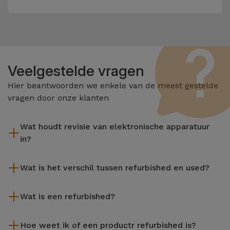
Veelgestelde vragen
Hier beantwoorden we enkele van de meest gestelde
vragen door onze klanten
Wat houdt revisie van elektronische apparatuur
in?
Het reviseren omvat verschillende stappen zoals inspectie,
Wat is het verschil tussen refurbished en used?
reiniging, en niet te vergeten het repareren van elk defect
onderdeel. Het is belangrijk om te onthouden dat alle
De gereviseerde producten van iServices worden zorgvuldig
apparatuur die door Services wordt gereviseerd,
Wat is een refurbished?
getest en voorbereid door gespecialiseerde technici om hun
verschillende rigoureuze kwaliteits- en prestatietests
perfecte werking te garanderen. In tegenstelling tot een
Een refurbished product is een apparaat dat weinig of niet is
ondergaat voordat deze te koop wordt aangeboden.
tweedehands product biedt een gereviseerd apparaat van
Hoe weet ik of een productr refurbished is?
gebruikt. Het kan in de winkel hebben gestaan of afkomstig