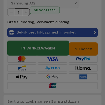
Telefoonketens
Andere
OP VOORRAAD
merken
1
Gadgets
Gratis levering, verwacht dinsdag!
Bekijk
Hygiëne
alles
Bekijk beschikbaarheid in winkel
en Huis
Portemonnees,
IN WINKELWAGEN
Nu kopen
Tassen en
Koffers
Trackers
en
Accessoires
Mobiliteit,
Auto en
Bent u op zoek naar een Samsung glazen