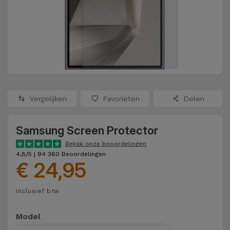
Refurbished
Adapters
Samsung
Apple
Watches
Hoezen en
Xiaomi
Schermbeschermers
Refurbished
Samsung
Huawei
Powerbanks
Refurbished
Vergelijken
Favorieten
Delen
Oppo
Opladers
iMac
Samsung Screen Protector
OnePlus
Hoofdtelefoons
Refurbished
Bekijk onze beoordelingen
en
Consoles
4,8/5 | 94 360 Beoordelingen
Google
€ 24,95
Luidsprekers
Bekijk
Dyson
Inclusief btw
Smartwatches
alles
en Bandjes
TCL
Model