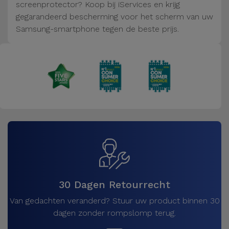
Fiets
screenprotector? Koop bij iServices en krijg
gegarandeerd bescherming voor het scherm van uw
Computer
Samsung-smartphone tegen de beste prijs.
Aaccessoires
iPad en
Tablet
Accessoires
Kids
Bekijk
alles
30 Dagen Retourrecht
Van gedachten veranderd? Stuur uw product binnen 30
dagen zonder rompslomp terug.