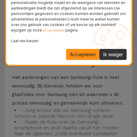
personalisatie mogelijk maakt en de weergave van diensten en
Bovendien zorgt de folie ervoor dat u optimaal
aanbiedingen biedt die zijn afgestemd op uw interesses.Uw
persoonlijke gegevens en cookies kunnen worden gebruikt om
kunt genieten van uw favoriete content.
advertenties te personaliseren.U kunt meer te weten komen
Deze folie is compatibel met verschillende
over ons gebruik van cookies of uw keuze op elk moment
wijzigen op onze
pagina.
privacybeleid
modellen, zoals de Samsung A53, maar ook met
Laat me kiezen
de meest recente modellen, zoals de
Samsung
S23
, Samsung S24 of Samsung S25.
Accepteren
Ik weiger
Hoe installeer ik een Samsung folie?
Het aanbrengen van een Samsung-folie is heel
eenvoudig. Bij iServices hebben we voor
glasfolies voor Samsung een kit waarmee u dit
proces eenvoudig en gemakkelijk kunt uitvoeren.
- Zorg ervoor dat uw Samsung-scherm
schoon is. Gebruik hiervoor een droge doek.
- Plaats de folie over de Samsung-
smartphone en druk daarbij vanuit het midden
naar de zijkanten, zodat eventuele luchtbellen