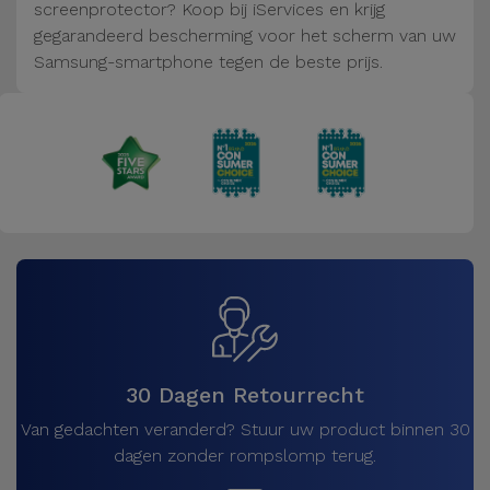
Fiets
screenprotector? Koop bij iServices en krijg
gegarandeerd bescherming voor het scherm van uw
Computer
Samsung-smartphone tegen de beste prijs.
Aaccessoires
iPad en
Tablet
Accessoires
Kids
Bekijk
alles
30 Dagen Retourrecht
Van gedachten veranderd? Stuur uw product binnen 30
dagen zonder rompslomp terug.