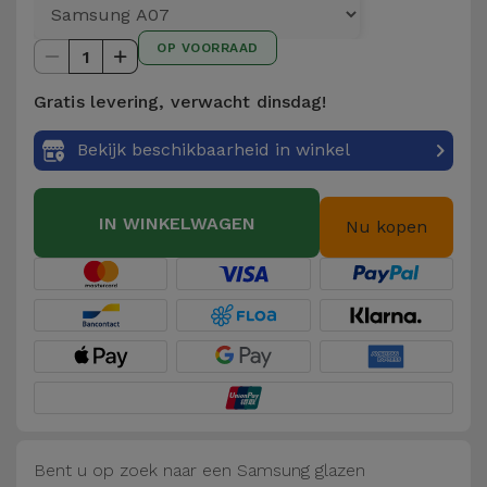
Telefoonketens
Andere
OP VOORRAAD
merken
1
Gadgets
Gratis levering, verwacht dinsdag!
Bekijk
Hygiëne
alles
Bekijk beschikbaarheid in winkel
en Huis
Portemonnees,
IN WINKELWAGEN
Nu kopen
Tassen en
Koffers
Trackers
en
Accessoires
Mobiliteit,
Auto en
Bent u op zoek naar een Samsung glazen