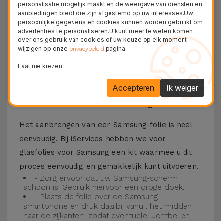
personalisatie mogelijk maakt en de weergave van diensten en
Bovendien zorgt de folie ervoor dat u optimaal
aanbiedingen biedt die zijn afgestemd op uw interesses.Uw
persoonlijke gegevens en cookies kunnen worden gebruikt om
kunt genieten van uw favoriete content.
advertenties te personaliseren.U kunt meer te weten komen
Deze folie is compatibel met verschillende
over ons gebruik van cookies of uw keuze op elk moment
wijzigen op onze
pagina.
privacybeleid
modellen, zoals de Samsung A53, maar ook met
Laat me kiezen
de meest recente modellen, zoals de
Samsung
S23
, Samsung S24 of Samsung S25.
Accepteren
Ik weiger
Hoe installeer ik een Samsung folie?
Het aanbrengen van een Samsung-folie is heel
eenvoudig. Bij iServices hebben we voor
glasfolies voor Samsung een kit waarmee u dit
proces eenvoudig en gemakkelijk kunt uitvoeren.
- Zorg ervoor dat uw Samsung-scherm
schoon is. Gebruik hiervoor een droge doek.
- Plaats de folie over de Samsung-
smartphone en druk daarbij vanuit het midden
naar de zijkanten, zodat eventuele luchtbellen