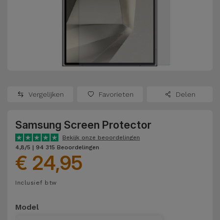
Refurbished
Adapters
Samsung
Apple
Watches
Hoezen en
Xiaomi
Schermbeschermers
Refurbished
Samsung
Huawei
Powerbanks
Refurbished
Vergelijken
Favorieten
Delen
Oppo
Opladers
iMac
Samsung Screen Protector
OnePlus
Hoofdtelefoons
Refurbished
Bekijk onze beoordelingen
en
Consoles
4,8/5 | 94 315 Beoordelingen
Google
€ 24,95
Luidsprekers
Bekijk
Dyson
Inclusief btw
Smartwatches
alles
en Bandjes
TCL
Model