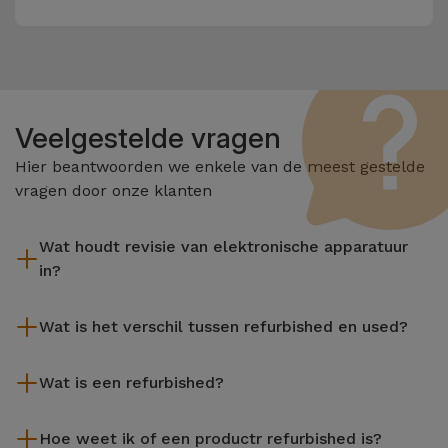
Veelgestelde vragen
Hier beantwoorden we enkele van de meest gestelde
vragen door onze klanten
Wat houdt revisie van elektronische apparatuur
in?
Het reviseren omvat verschillende stappen zoals inspectie,
Wat is het verschil tussen refurbished en used?
reiniging, en niet te vergeten het repareren van elk defect
onderdeel. Het is belangrijk om te onthouden dat alle
De gereviseerde producten van iServices worden zorgvuldig
apparatuur die door Services wordt gereviseerd,
Wat is een refurbished?
getest en voorbereid door gespecialiseerde technici om hun
verschillende rigoureuze kwaliteits- en prestatietests
perfecte werking te garanderen. In tegenstelling tot een
Een refurbished product is een apparaat dat weinig of niet is
ondergaat voordat deze te koop wordt aangeboden.
tweedehands product biedt een gereviseerd apparaat van
Hoe weet ik of een productr refurbished is?
gebruikt. Het kan in de winkel hebben gestaan of afkomstig