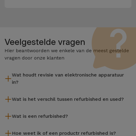
Veelgestelde vragen
Hier beantwoorden we enkele van de meest gestelde
vragen door onze klanten
Wat houdt revisie van elektronische apparatuur
in?
Het reviseren omvat verschillende stappen zoals inspectie,
Wat is het verschil tussen refurbished en used?
reiniging, en niet te vergeten het repareren van elk defect
onderdeel. Het is belangrijk om te onthouden dat alle
De gereviseerde producten van iServices worden zorgvuldig
apparatuur die door Services wordt gereviseerd,
Wat is een refurbished?
getest en voorbereid door gespecialiseerde technici om hun
verschillende rigoureuze kwaliteits- en prestatietests
perfecte werking te garanderen. In tegenstelling tot een
Een refurbished product is een apparaat dat weinig of niet is
ondergaat voordat deze te koop wordt aangeboden.
tweedehands product biedt een gereviseerd apparaat van
Hoe weet ik of een productr refurbished is?
gebruikt. Het kan in de winkel hebben gestaan of afkomstig