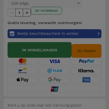
Telefoonketens
Andere
OP VOORRAAD
merken
1
Gadgets
Gratis levering, verwacht overmorgen!
Bekijk
Hygiëne
alles
Bekijk beschikbaarheid in winkel
en Huis
Portemonnees,
IN WINKELWAGEN
Nu kopen
Tassen en
Koffers
Trackers
en
Accessoires
Mobiliteit,
Auto en
Bent u op zoek naar een Samsung glazen