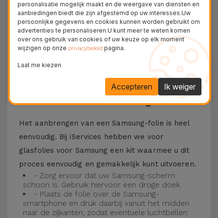
personalisatie mogelijk maakt en de weergave van diensten en
Bovendien zorgt de folie ervoor dat u optimaal
aanbiedingen biedt die zijn afgestemd op uw interesses.Uw
persoonlijke gegevens en cookies kunnen worden gebruikt om
kunt genieten van uw favoriete content.
advertenties te personaliseren.U kunt meer te weten komen
Deze folie is compatibel met verschillende
over ons gebruik van cookies of uw keuze op elk moment
wijzigen op onze
pagina.
privacybeleid
modellen, zoals de Samsung A53, maar ook met
Laat me kiezen
de meest recente modellen, zoals de
Samsung
S23
, Samsung S24 of Samsung S25.
Accepteren
Ik weiger
Hoe installeer ik een Samsung folie?
Het aanbrengen van een Samsung-folie is heel
eenvoudig. Bij iServices hebben we voor
glasfolies voor Samsung een kit waarmee u dit
proces eenvoudig en gemakkelijk kunt uitvoeren.
- Zorg ervoor dat uw Samsung-scherm
schoon is. Gebruik hiervoor een droge doek.
- Plaats de folie over de Samsung-
smartphone en druk daarbij vanuit het midden
naar de zijkanten, zodat eventuele luchtbellen