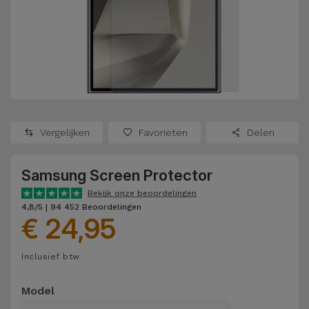
Refurbished
Adapters
Samsung
Apple
Watches
Hoezen en
Xiaomi
Schermbeschermers
Refurbished
Samsung
Huawei
Powerbanks
Refurbished
Vergelijken
Favorieten
Delen
Oppo
Opladers
iMac
Samsung Screen Protector
OnePlus
Hoofdtelefoons
Refurbished
Bekijk onze beoordelingen
en
Consoles
4,8/5 | 94 452 Beoordelingen
Google
€ 24,95
Luidsprekers
Bekijk
Dyson
Inclusief btw
Smartwatches
alles
en Bandjes
TCL
Model