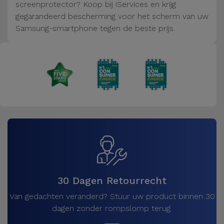
Fiets
screenprotector? Koop bij iServices en krijg
gegarandeerd bescherming voor het scherm van uw
Computer
Samsung-smartphone tegen de beste prijs.
Aaccessoires
iPad en
Tablet
Accessoires
Kids
Bekijk
alles
30 Dagen Retourrecht
Van gedachten veranderd? Stuur uw product binnen 30
dagen zonder rompslomp terug.