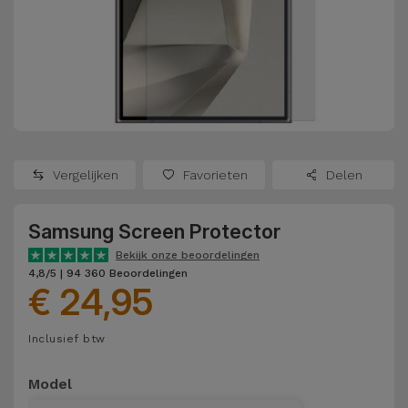
Refurbished
Adapters
Samsung
Apple
Watches
Hoezen en
Xiaomi
Schermbeschermers
Refurbished
Samsung
Huawei
Powerbanks
Refurbished
Vergelijken
Favorieten
Delen
Oppo
Opladers
iMac
Samsung Screen Protector
OnePlus
Hoofdtelefoons
Refurbished
Bekijk onze beoordelingen
en
Consoles
4,8/5 | 94 360 Beoordelingen
Google
€ 24,95
Luidsprekers
Bekijk
Dyson
Inclusief btw
Smartwatches
alles
en Bandjes
TCL
Model