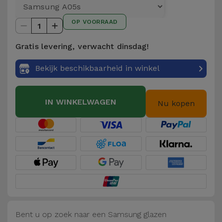
Telefoonketens
Andere
OP VOORRAAD
merken
1
Gadgets
Gratis levering, verwacht dinsdag!
Bekijk
Hygiëne
alles
Bekijk beschikbaarheid in winkel
en Huis
Portemonnees,
IN WINKELWAGEN
Nu kopen
Tassen en
Koffers
Trackers
en
Accessoires
Mobiliteit,
Auto en
Bent u op zoek naar een Samsung glazen