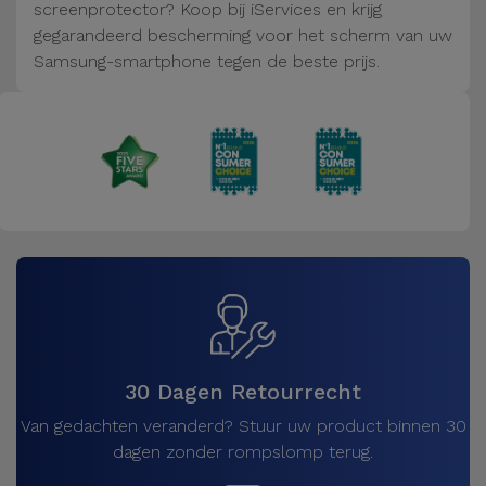
Fiets
screenprotector? Koop bij iServices en krijg
gegarandeerd bescherming voor het scherm van uw
Computer
Samsung-smartphone tegen de beste prijs.
Aaccessoires
iPad en
Tablet
Accessoires
Kids
Bekijk
alles
30 Dagen Retourrecht
Van gedachten veranderd? Stuur uw product binnen 30
dagen zonder rompslomp terug.