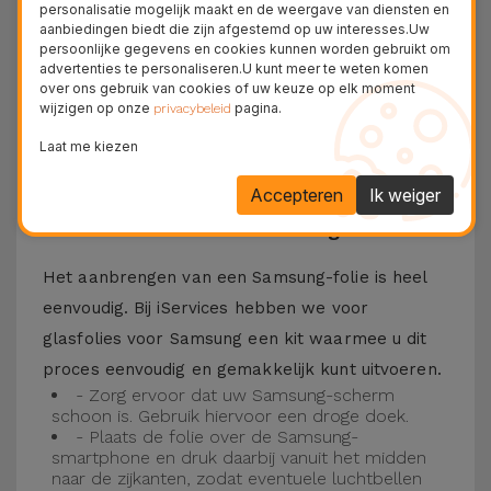
personalisatie mogelijk maakt en de weergave van diensten en
Bovendien zorgt de folie ervoor dat u optimaal
aanbiedingen biedt die zijn afgestemd op uw interesses.Uw
persoonlijke gegevens en cookies kunnen worden gebruikt om
kunt genieten van uw favoriete content.
advertenties te personaliseren.U kunt meer te weten komen
Deze folie is compatibel met verschillende
over ons gebruik van cookies of uw keuze op elk moment
wijzigen op onze
pagina.
privacybeleid
modellen, zoals de Samsung A53, maar ook met
Laat me kiezen
de meest recente modellen, zoals de
Samsung
S23
, Samsung S24 of Samsung S25.
Accepteren
Ik weiger
Hoe installeer ik een Samsung folie?
Het aanbrengen van een Samsung-folie is heel
eenvoudig. Bij iServices hebben we voor
glasfolies voor Samsung een kit waarmee u dit
proces eenvoudig en gemakkelijk kunt uitvoeren.
- Zorg ervoor dat uw Samsung-scherm
schoon is. Gebruik hiervoor een droge doek.
- Plaats de folie over de Samsung-
smartphone en druk daarbij vanuit het midden
naar de zijkanten, zodat eventuele luchtbellen