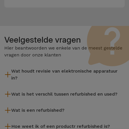
Veelgestelde vragen
Hier beantwoorden we enkele van de meest gestelde
vragen door onze klanten
Wat houdt revisie van elektronische apparatuur
in?
Het reviseren omvat verschillende stappen zoals inspectie,
Wat is het verschil tussen refurbished en used?
reiniging, en niet te vergeten het repareren van elk defect
onderdeel. Het is belangrijk om te onthouden dat alle
De gereviseerde producten van iServices worden zorgvuldig
apparatuur die door Services wordt gereviseerd,
Wat is een refurbished?
getest en voorbereid door gespecialiseerde technici om hun
verschillende rigoureuze kwaliteits- en prestatietests
perfecte werking te garanderen. In tegenstelling tot een
Een refurbished product is een apparaat dat weinig of niet is
ondergaat voordat deze te koop wordt aangeboden.
tweedehands product biedt een gereviseerd apparaat van
Hoe weet ik of een productr refurbished is?
gebruikt. Het kan in de winkel hebben gestaan of afkomstig