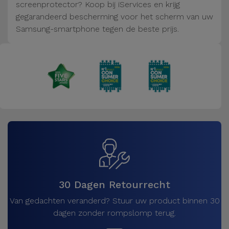
Fiets
screenprotector? Koop bij iServices en krijg
gegarandeerd bescherming voor het scherm van uw
Computer
Samsung-smartphone tegen de beste prijs.
Aaccessoires
iPad en
Tablet
Accessoires
Kids
Bekijk
alles
30 Dagen Retourrecht
Van gedachten veranderd? Stuur uw product binnen 30
dagen zonder rompslomp terug.