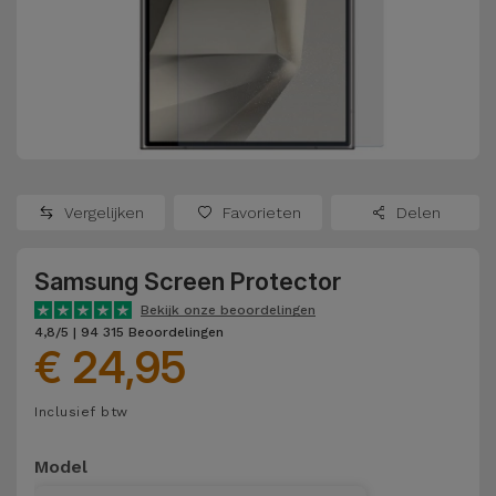
Refurbished
Adapters
Samsung
Apple
Watches
Hoezen en
Xiaomi
Schermbeschermers
Refurbished
Samsung
Huawei
Powerbanks
Refurbished
Vergelijken
Favorieten
Delen
Oppo
Opladers
iMac
Samsung Screen Protector
OnePlus
Hoofdtelefoons
Refurbished
Bekijk onze beoordelingen
en
Consoles
4,8/5 | 94 315 Beoordelingen
Google
€ 24,95
Luidsprekers
Bekijk
Dyson
Inclusief btw
Smartwatches
alles
en Bandjes
TCL
Model