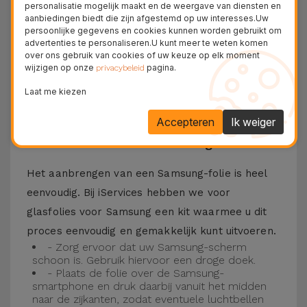
personalisatie mogelijk maakt en de weergave van diensten en
Bovendien zorgt de folie ervoor dat u optimaal
aanbiedingen biedt die zijn afgestemd op uw interesses.Uw
persoonlijke gegevens en cookies kunnen worden gebruikt om
kunt genieten van uw favoriete content.
advertenties te personaliseren.U kunt meer te weten komen
Deze folie is compatibel met verschillende
over ons gebruik van cookies of uw keuze op elk moment
wijzigen op onze
pagina.
privacybeleid
modellen, zoals de Samsung A53, maar ook met
Laat me kiezen
de meest recente modellen, zoals de
Samsung
S23
, Samsung S24 of Samsung S25.
Accepteren
Ik weiger
Hoe installeer ik een Samsung folie?
Het aanbrengen van een Samsung-folie is heel
eenvoudig. Bij iServices hebben we voor
glasfolies voor Samsung een kit waarmee u dit
proces eenvoudig en gemakkelijk kunt uitvoeren.
- Zorg ervoor dat uw Samsung-scherm
schoon is. Gebruik hiervoor een droge doek.
- Plaats de folie over de Samsung-
smartphone en druk daarbij vanuit het midden
naar de zijkanten, zodat eventuele luchtbellen