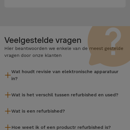
Veelgestelde vragen
Hier beantwoorden we enkele van de meest gestelde
vragen door onze klanten
Wat houdt revisie van elektronische apparatuur
in?
Het reviseren omvat verschillende stappen zoals inspectie,
Wat is het verschil tussen refurbished en used?
reiniging, en niet te vergeten het repareren van elk defect
onderdeel. Het is belangrijk om te onthouden dat alle
De gereviseerde producten van iServices worden zorgvuldig
apparatuur die door Services wordt gereviseerd,
Wat is een refurbished?
getest en voorbereid door gespecialiseerde technici om hun
verschillende rigoureuze kwaliteits- en prestatietests
perfecte werking te garanderen. In tegenstelling tot een
Een refurbished product is een apparaat dat weinig of niet is
ondergaat voordat deze te koop wordt aangeboden.
tweedehands product biedt een gereviseerd apparaat van
Hoe weet ik of een productr refurbished is?
gebruikt. Het kan in de winkel hebben gestaan of afkomstig