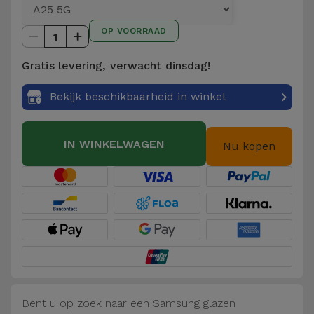
Telefoonketens
Andere
OP VOORRAAD
merken
1
Gadgets
Gratis levering, verwacht dinsdag!
Bekijk
Hygiëne
alles
Bekijk beschikbaarheid in winkel
en Huis
Portemonnees,
IN WINKELWAGEN
Nu kopen
Tassen en
Koffers
Trackers
en
Accessoires
Mobiliteit,
Auto en
Bent u op zoek naar een Samsung glazen