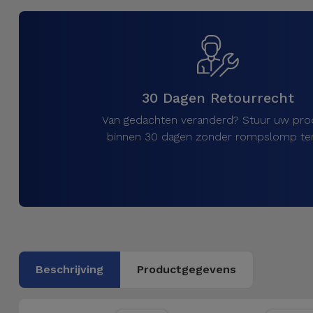
Telefoonketens
Andere
merken
Gadgets
Bekijk
Hygiëne
alles
30 Dagen Retourrecht
en Huis
Van gedachten veranderd? Stuur uw pro
Portemonnees,
binnen 30 dagen zonder rompslomp ter
Tassen en
Koffers
Trackers
en
Accessoires
Beschrijving
Productgegevens
Mobiliteit,
Auto en