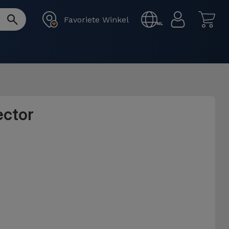
Favoriete Winkel
NL
ector