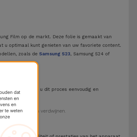
ung Film op de markt. Deze folie is gemaakt van
 u optimaal kunt genieten van uw favoriete content.
odellen, zoals de
Samsung S23
, Samsung S24 of
 een kit waarmee u dit proces eenvoudig en
houden dat
ensten en
evens en
er te weten
tuele luchtbellen verdwijnen.
 onze
oen aan de kwaliteit of prestaties van het apparaat.