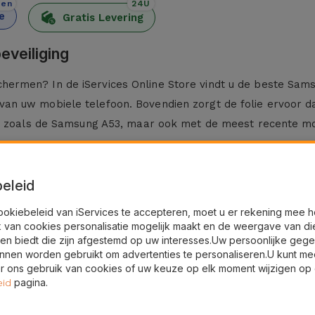
den
24U
e
Gratis Levering
veiliging
rmen? In de iServices Online Store vindt u de beste Sams
n uw mobiele telefoon. Bovendien zorgt de folie ervoor dat
n, zoals de Samsung A53, maar ook met de meest recente m
eleid
dig. Bij iServices hebben we voor glasfolies voor Samsung
ookiebeleid van iServices te accepteren, moet u er rekening mee 
k van cookies personalisatie mogelijk maakt en de weergave van di
en biedt die zijn afgestemd op uw interesses.Uw persoonlijke geg
 Gebruik hiervoor een droge doek.
nnen worden gebruikt om advertenties te personaliseren.U kunt me
druk daarbij vanuit het midden naar de zijkanten, zodat even
 ons gebruik van cookies of uw keuze op elk moment wijzigen op
iServices?
pagina.
eid
ust gehard glas en klevende materialen die geen afbreuk d