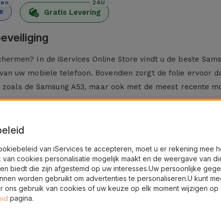
den
24U
e
Gratis Levering
veiliging
rmen? In de iServices Online Store vindt u de beste Sams
n uw mobiele telefoon. Bovendien zorgt de folie ervoor dat
n, zoals de Samsung A53, maar ook met de meest recente m
eleid
dig. Bij iServices hebben we voor glasfolies voor Samsung
ookiebeleid van iServices te accepteren, moet u er rekening mee 
k van cookies personalisatie mogelijk maakt en de weergave van di
en biedt die zijn afgestemd op uw interesses.Uw persoonlijke geg
 Gebruik hiervoor een droge doek.
nnen worden gebruikt om advertenties te personaliseren.U kunt me
druk daarbij vanuit het midden naar de zijkanten, zodat even
 ons gebruik van cookies of uw keuze op elk moment wijzigen op
iServices?
pagina.
eid
ust gehard glas en klevende materialen die geen afbreuk d