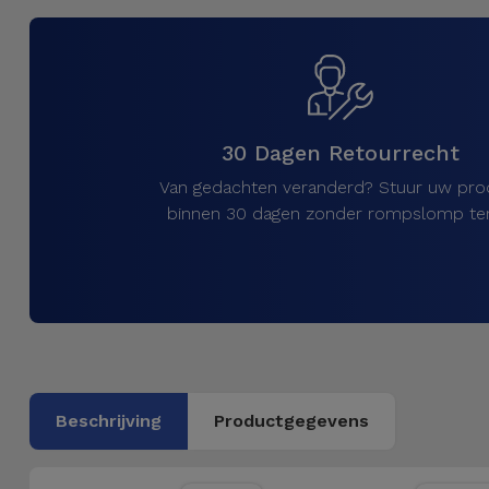
Telefoonketens
Andere
merken
Gadgets
Bekijk
Hygiëne
alles
30 Dagen Retourrecht
en Huis
Van gedachten veranderd? Stuur uw pro
Portemonnees,
binnen 30 dagen zonder rompslomp ter
Tassen en
Koffers
Trackers
en
Accessoires
Beschrijving
Productgegevens
Mobiliteit,
Auto en