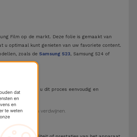
ung Film op de markt. Deze folie is gemaakt van
 u optimaal kunt genieten van uw favoriete content.
odellen, zoals de
Samsung S23
, Samsung S24 of
 een kit waarmee u dit proces eenvoudig en
houden dat
ensten en
evens en
er te weten
tuele luchtbellen verdwijnen.
 onze
oen aan de kwaliteit of prestaties van het apparaat.