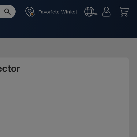
Favoriete Winkel
NL
ector