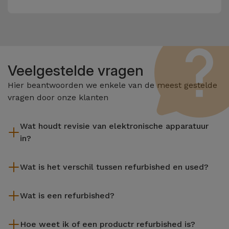
Veelgestelde vragen
Hier beantwoorden we enkele van de meest gestelde
vragen door onze klanten
Wat houdt revisie van elektronische apparatuur
in?
Het reviseren omvat verschillende stappen zoals inspectie,
Wat is het verschil tussen refurbished en used?
reiniging, en niet te vergeten het repareren van elk defect
onderdeel. Het is belangrijk om te onthouden dat alle
De gereviseerde producten van iServices worden zorgvuldig
apparatuur die door Services wordt gereviseerd,
Wat is een refurbished?
getest en voorbereid door gespecialiseerde technici om hun
verschillende rigoureuze kwaliteits- en prestatietests
perfecte werking te garanderen. In tegenstelling tot een
Een refurbished product is een apparaat dat weinig of niet is
ondergaat voordat deze te koop wordt aangeboden.
tweedehands product biedt een gereviseerd apparaat van
Hoe weet ik of een productr refurbished is?
gebruikt. Het kan in de winkel hebben gestaan of afkomstig