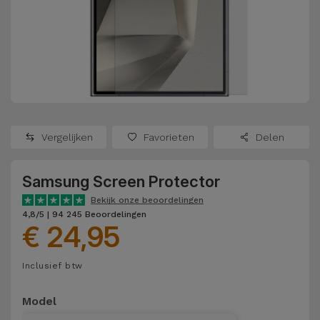
Refurbished
Adapters
Samsung
Apple
Watches
Hoezen en
Xiaomi
Schermbeschermers
Refurbished
Samsung
Huawei
Powerbanks
Refurbished
Vergelijken
Favorieten
Delen
Oppo
Opladers
iMac
Samsung Screen Protector
OnePlus
Hoofdtelefoons
Refurbished
Bekijk onze beoordelingen
en
Consoles
4,8/5 | 94 245 Beoordelingen
Google
€ 24,95
Luidsprekers
Bekijk
Dyson
Inclusief btw
Smartwatches
alles
en Bandjes
TCL
Model