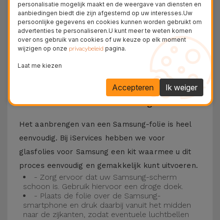
personalisatie mogelijk maakt en de weergave van diensten en
Bovendien zorgt de folie ervoor dat u optimaal
aanbiedingen biedt die zijn afgestemd op uw interesses.Uw
persoonlijke gegevens en cookies kunnen worden gebruikt om
kunt genieten van uw favoriete content.
advertenties te personaliseren.U kunt meer te weten komen
Deze folie is compatibel met verschillende
over ons gebruik van cookies of uw keuze op elk moment
wijzigen op onze
pagina.
privacybeleid
modellen, zoals de Samsung A53, maar ook met
Laat me kiezen
de meest recente modellen, zoals de
Samsung
S23
, Samsung S24 of Samsung S25.
Accepteren
Ik weiger
Hoe installeer ik een Samsung folie?
Het aanbrengen van een Samsung-folie is heel
eenvoudig. Bij iServices hebben we voor
glasfolies voor Samsung een kit waarmee u dit
proces eenvoudig en gemakkelijk kunt uitvoeren.
- Zorg ervoor dat uw Samsung-scherm
schoon is. Gebruik hiervoor een droge doek.
- Plaats de folie over de Samsung-
smartphone en druk daarbij vanuit het midden
naar de zijkanten, zodat eventuele luchtbellen