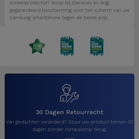
Fiets
screenprotector? Koop bij iServices en krijg
gegarandeerd bescherming voor het scherm van uw
Computer
Samsung-smartphone tegen de beste prijs.
Aaccessoires
iPad en
Tablet
Accessoires
Kids
Bekijk
alles
30 Dagen Retourrecht
Van gedachten veranderd? Stuur uw product binnen 30
dagen zonder rompslomp terug.