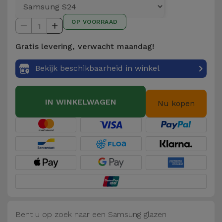
Telefoonketens
Andere
OP VOORRAAD
merken
1
Gadgets
Gratis levering, verwacht maandag!
Bekijk
Hygiëne
alles
Bekijk beschikbaarheid in winkel
en Huis
Portemonnees,
IN WINKELWAGEN
Nu kopen
Tassen en
Koffers
Trackers
en
Accessoires
Mobiliteit,
Auto en
Bent u op zoek naar een Samsung glazen