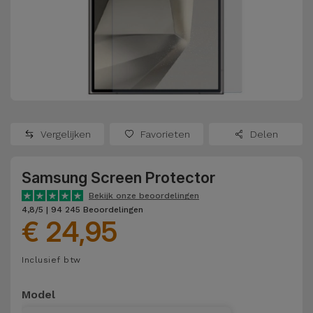
Refurbished
Adapters
Samsung
Apple
Watches
Hoezen en
Xiaomi
Schermbeschermers
Refurbished
Samsung
Huawei
Powerbanks
Refurbished
Vergelijken
Favorieten
Delen
Oppo
Opladers
iMac
Samsung Screen Protector
OnePlus
Hoofdtelefoons
Refurbished
Bekijk onze beoordelingen
en
Consoles
4,8/5 | 94 245 Beoordelingen
Google
€ 24,95
Luidsprekers
Bekijk
Dyson
Inclusief btw
Smartwatches
alles
en Bandjes
TCL
Model