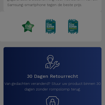
Fiets
Samsung-smartphone tegen de beste prijs.
Computer
Aaccessoires
iPad en
Tablet
Accessoires
Kids
Bekijk
alles
30 Dagen Retourrecht
Van gedachten veranderd? Stuur uw product binnen 30
dagen zonder rompslomp terug.