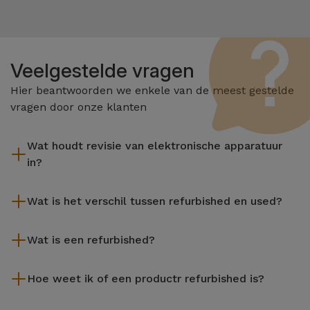
Veelgestelde vragen
Hier beantwoorden we enkele van de meest gestelde
vragen door onze klanten
Wat houdt revisie van elektronische apparatuur
in?
Het reviseren omvat verschillende stappen zoals inspectie,
Wat is het verschil tussen refurbished en used?
reiniging, en niet te vergeten het repareren van elk defect
onderdeel. Het is belangrijk om te onthouden dat alle
De gereviseerde producten van iServices worden zorgvuldig
apparatuur die door Services wordt gereviseerd,
Wat is een refurbished?
getest en voorbereid door gespecialiseerde technici om hun
verschillende rigoureuze kwaliteits- en prestatietests
perfecte werking te garanderen. In tegenstelling tot een
Een refurbished product is een apparaat dat weinig of niet is
ondergaat voordat deze te koop wordt aangeboden.
tweedehands product biedt een gereviseerd apparaat van
Hoe weet ik of een productr refurbished is?
gebruikt. Het kan in de winkel hebben gestaan of afkomstig
iServices een grotere betrouwbaarheid, een garantie van 3
zijn uit inruilprogramma's, het aflopen van leasecontracten of
Een apparaat is Refurbished wanneer de verpakking niet de
jaar en een uitstekende prijs-kwaliteitverhouding, waardoor u