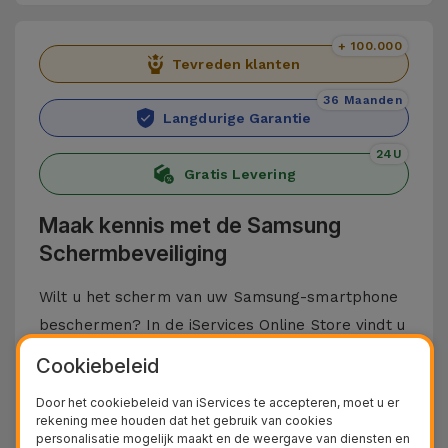
+ 100.000
Tevreden klanten
36 Maanden
Langdurige Garantie
24U
Gratis Levering
Maak kennis met de Samsung
Schermbeveiliging
Wilt u het scherm van uw Samsung-smartphone
beschermen? In de iServices Online Store vindt u
de beste Samsung Film op de markt. Deze folie
Cookiebeleid
is gemaakt van hoogwaardige materialen en
Door het cookiebeleid van iServices te accepteren, moet u er
beschermt het scherm van uw mobiele telefoon.
rekening mee houden dat het gebruik van cookies
Bovendien zorgt de folie ervoor dat u optimaal
personalisatie mogelijk maakt en de weergave van diensten en