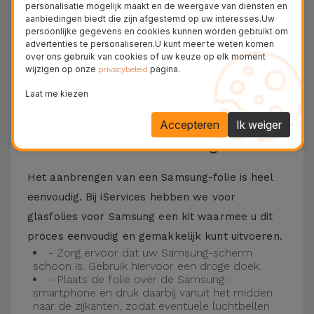
personalisatie mogelijk maakt en de weergave van diensten en
Bovendien zorgt de folie ervoor dat u optimaal
aanbiedingen biedt die zijn afgestemd op uw interesses.Uw
persoonlijke gegevens en cookies kunnen worden gebruikt om
kunt genieten van uw favoriete content.
advertenties te personaliseren.U kunt meer te weten komen
Deze folie is compatibel met verschillende
over ons gebruik van cookies of uw keuze op elk moment
wijzigen op onze
pagina.
privacybeleid
modellen, zoals de Samsung A53, maar ook met
Laat me kiezen
de meest recente modellen, zoals de
Samsung
S23
, Samsung S24 of Samsung S25.
Accepteren
Ik weiger
Hoe installeer ik een Samsung folie?
Het aanbrengen van een Samsung-folie is heel
eenvoudig. Bij iServices hebben we voor
glasfolies voor Samsung een kit waarmee u dit
proces eenvoudig en gemakkelijk kunt uitvoeren.
- Zorg ervoor dat uw Samsung-scherm
schoon is. Gebruik hiervoor een droge doek.
- Plaats de folie over de Samsung-
smartphone en druk daarbij vanuit het midden
naar de zijkanten, zodat eventuele luchtbellen