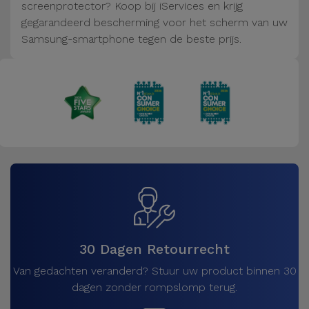
Fiets
screenprotector? Koop bij iServices en krijg
gegarandeerd bescherming voor het scherm van uw
Computer
Samsung-smartphone tegen de beste prijs.
Aaccessoires
iPad en
Tablet
Accessoires
Kids
Bekijk
alles
30 Dagen Retourrecht
Van gedachten veranderd? Stuur uw product binnen 30
dagen zonder rompslomp terug.