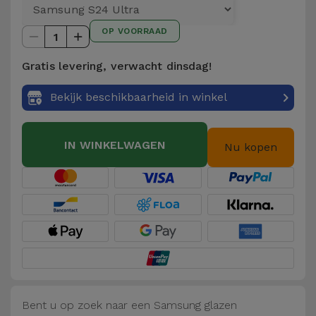
Telefoonketens
Andere
OP VOORRAAD
merken
1
Gadgets
Gratis levering, verwacht dinsdag!
Bekijk
Hygiëne
alles
Bekijk beschikbaarheid in winkel
en Huis
Portemonnees,
IN WINKELWAGEN
Nu kopen
Tassen en
Koffers
Trackers
en
Accessoires
Mobiliteit,
Auto en
Bent u op zoek naar een Samsung glazen