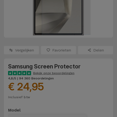
Refurbished
Adapters
Samsung
Apple
Watches
Hoezen en
Xiaomi
Schermbeschermers
Refurbished
Samsung
Huawei
Powerbanks
Refurbished
Vergelijken
Favorieten
Delen
Oppo
Opladers
iMac
Samsung Screen Protector
OnePlus
Hoofdtelefoons
Refurbished
Bekijk onze beoordelingen
en
Consoles
4,8/5 | 94 360 Beoordelingen
Google
€ 24,95
Luidsprekers
Bekijk
Dyson
Inclusief btw
Smartwatches
alles
en Bandjes
TCL
Model