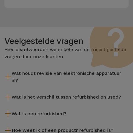
Veelgestelde vragen
Hier beantwoorden we enkele van de meest gestelde
vragen door onze klanten
Wat houdt revisie van elektronische apparatuur
in?
Het reviseren omvat verschillende stappen zoals inspectie,
Wat is het verschil tussen refurbished en used?
reiniging, en niet te vergeten het repareren van elk defect
onderdeel. Het is belangrijk om te onthouden dat alle
De gereviseerde producten van iServices worden zorgvuldig
apparatuur die door Services wordt gereviseerd,
Wat is een refurbished?
getest en voorbereid door gespecialiseerde technici om hun
verschillende rigoureuze kwaliteits- en prestatietests
perfecte werking te garanderen. In tegenstelling tot een
Een refurbished product is een apparaat dat weinig of niet is
ondergaat voordat deze te koop wordt aangeboden.
tweedehands product biedt een gereviseerd apparaat van
Hoe weet ik of een productr refurbished is?
gebruikt. Het kan in de winkel hebben gestaan of afkomstig