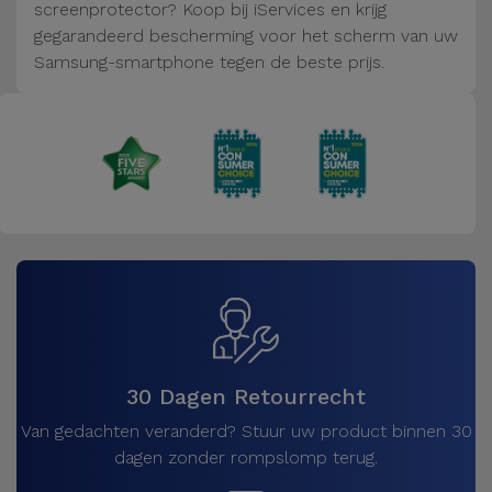
Fiets
screenprotector? Koop bij iServices en krijg
gegarandeerd bescherming voor het scherm van uw
Computer
Samsung-smartphone tegen de beste prijs.
Aaccessoires
iPad en
Tablet
Accessoires
Kids
Bekijk
alles
30 Dagen Retourrecht
Van gedachten veranderd? Stuur uw product binnen 30
dagen zonder rompslomp terug.