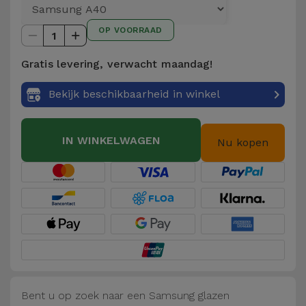
Telefoonketens
Andere
OP VOORRAAD
merken
1
Gadgets
Gratis levering, verwacht maandag!
Bekijk
Hygiëne
alles
Bekijk beschikbaarheid in winkel
en Huis
Portemonnees,
IN WINKELWAGEN
Nu kopen
Tassen en
Koffers
Trackers
en
Accessoires
Mobiliteit,
Auto en
Bent u op zoek naar een Samsung glazen