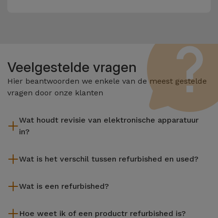
Veelgestelde vragen
Hier beantwoorden we enkele van de meest gestelde
vragen door onze klanten
Wat houdt revisie van elektronische apparatuur
in?
Het reviseren omvat verschillende stappen zoals inspectie,
Wat is het verschil tussen refurbished en used?
reiniging, en niet te vergeten het repareren van elk defect
onderdeel. Het is belangrijk om te onthouden dat alle
De gereviseerde producten van iServices worden zorgvuldig
apparatuur die door Services wordt gereviseerd,
Wat is een refurbished?
getest en voorbereid door gespecialiseerde technici om hun
verschillende rigoureuze kwaliteits- en prestatietests
perfecte werking te garanderen. In tegenstelling tot een
Een refurbished product is een apparaat dat weinig of niet is
ondergaat voordat deze te koop wordt aangeboden.
tweedehands product biedt een gereviseerd apparaat van
Hoe weet ik of een productr refurbished is?
gebruikt. Het kan in de winkel hebben gestaan of afkomstig