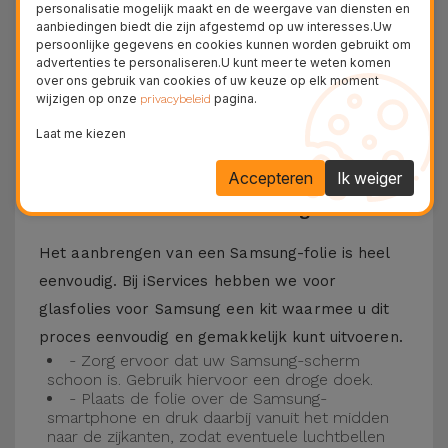
personalisatie mogelijk maakt en de weergave van diensten en
Bovendien zorgt de folie ervoor dat u optimaal
aanbiedingen biedt die zijn afgestemd op uw interesses.Uw
persoonlijke gegevens en cookies kunnen worden gebruikt om
kunt genieten van uw favoriete content.
advertenties te personaliseren.U kunt meer te weten komen
Deze folie is compatibel met verschillende
over ons gebruik van cookies of uw keuze op elk moment
wijzigen op onze
pagina.
privacybeleid
modellen, zoals de Samsung A53, maar ook met
Laat me kiezen
de meest recente modellen, zoals de
Samsung
S23
, Samsung S24 of Samsung S25.
Accepteren
Ik weiger
Hoe installeer ik een Samsung folie?
Het aanbrengen van een Samsung-folie is heel
eenvoudig. Bij iServices hebben we voor
glasfolies voor Samsung een kit waarmee u dit
proces eenvoudig en gemakkelijk kunt uitvoeren.
- Zorg ervoor dat uw Samsung-scherm
schoon is. Gebruik hiervoor een droge doek.
- Plaats de folie over de Samsung-
smartphone en druk daarbij vanuit het midden
naar de zijkanten, zodat eventuele luchtbellen