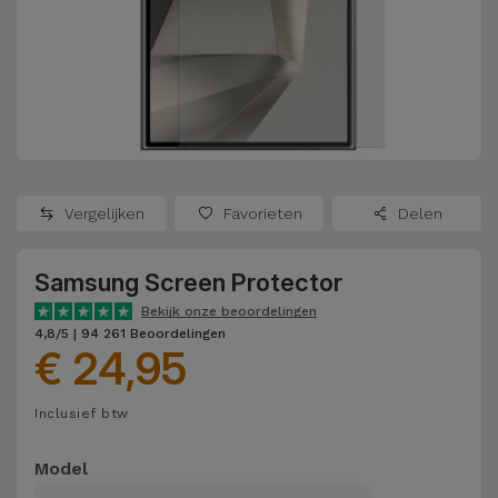
Refurbished
Adapters
Samsung
Apple
Watches
Hoezen en
Xiaomi
Schermbeschermers
Refurbished
Samsung
Huawei
Powerbanks
Refurbished
Vergelijken
Favorieten
Delen
Oppo
Opladers
iMac
Samsung Screen Protector
OnePlus
Hoofdtelefoons
Refurbished
Bekijk onze beoordelingen
en
Consoles
4,8/5 | 94 261 Beoordelingen
Google
€ 24,95
Luidsprekers
Bekijk
Dyson
Inclusief btw
Smartwatches
alles
en Bandjes
TCL
Model