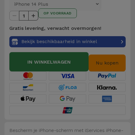
Telefoonketens
Andere
OP VOORRAAD
merken
1
Gadgets
Gratis levering, verwacht overmorgen!
Bekijk
Hygiëne
alles
Bekijk beschikbaarheid in winkel
en Huis
Portemonnees,
IN WINKELWAGEN
Nu kopen
Tassen en
Koffers
Trackers
en
Accessoires
Mobiliteit,
Auto en
Bescherm je iPhone-scherm met iServices iPhone-