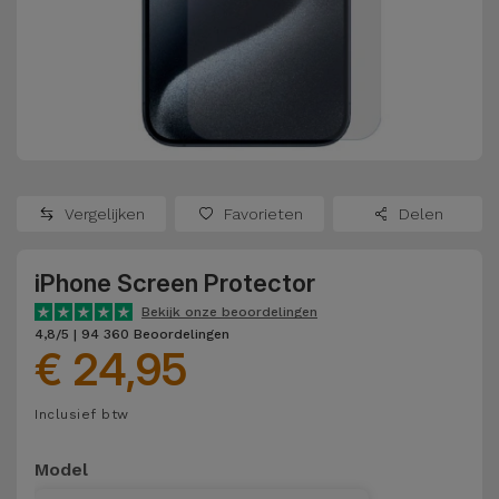
Refurbished
Adapters
Samsung
Apple
Watches
Hoezen en
Xiaomi
Schermbeschermers
Refurbished
Samsung
Huawei
Powerbanks
Refurbished
Vergelijken
Favorieten
Delen
Oppo
Opladers
iMac
iPhone Screen Protector
OnePlus
Hoofdtelefoons
Refurbished
Bekijk onze beoordelingen
en
Consoles
4,8/5 | 94 360 Beoordelingen
Google
€ 24,95
Luidsprekers
Bekijk
Dyson
Inclusief btw
Smartwatches
alles
en Bandjes
TCL
Model