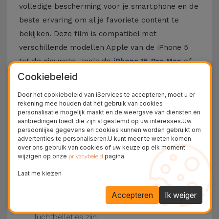
volledige bescherming voor je smartphone en de
beste ervaring om al je favoriete content te
bekijken. Deze film is compatibel met
verschillende modellen Apple van de iPhone 5
tot de nieuwste, zoals de
iPhone 15 Pro Max
of
de
iPhone 16
.
Cookiebeleid
Door het cookiebeleid van iServices te accepteren, moet u er
Hoe zet je een iPhone Film op?
rekening mee houden dat het gebruik van cookies
personalisatie mogelijk maakt en de weergave van diensten en
Het is vrij eenvoudig om een film op je iPhone te
aanbiedingen biedt die zijn afgestemd op uw interesses.Uw
persoonlijke gegevens en cookies kunnen worden gebruikt om
plaatsen. Bij iServices zijn onze
glasfilms
voor
advertenties te personaliseren.U kunt meer te weten komen
iPhone hebben ze een kit die dit proces nog
over ons gebruik van cookies of uw keuze op elk moment
wijzigen op onze
pagina.
privacybeleid
makkelijker maakt.
Zorg ervoor dat het scherm van je iPhone
Laat me kiezen
schoon is. Gebruik dan het droge doek en de
beschikbare stickers.
Accepteren
Ik weiger
Plaats de film op de iPhone, druk van het
midden naar de zijkanten, waardoor er geen
luchtbelletjes zijn.