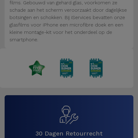
Fiets
films. Gebouwd van gehard glas, voorkomen ze
schade aan het scherm veroorzaakt door dagelijkse
Computer
botsingen en schokken. Bij iServices bevatten onze
Aaccessoires
glasfilms voor iPhone een microfibre doek en een
kleine montage-kit voor het onderdeel op de
smartphone.
iPad en
Tablet
Accessoires
Kids
Bekijk
alles
30 Dagen Retourrecht