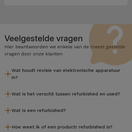
Veelgestelde vragen
Hier beantwoorden we enkele van de meest gestelde
vragen door onze klanten
Wat houdt revisie van elektronische apparatuur
in?
Het reviseren omvat verschillende stappen zoals inspectie,
Wat is het verschil tussen refurbished en used?
reiniging, en niet te vergeten het repareren van elk defect
onderdeel. Het is belangrijk om te onthouden dat alle
De gereviseerde producten van iServices worden zorgvuldig
apparatuur die door Services wordt gereviseerd,
Wat is een refurbished?
getest en voorbereid door gespecialiseerde technici om hun
verschillende rigoureuze kwaliteits- en prestatietests
perfecte werking te garanderen. In tegenstelling tot een
Een refurbished product is een apparaat dat weinig of niet is
ondergaat voordat deze te koop wordt aangeboden.
tweedehands product biedt een gereviseerd apparaat van
Hoe weet ik of een productr refurbished is?
gebruikt. Het kan in de winkel hebben gestaan of afkomstig
iServices een grotere betrouwbaarheid, een garantie van 3