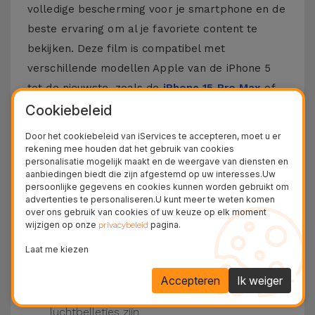
volledige bescherming voor je smartphone en de
beste ervaring om al je favoriete content te
bekijken. Deze film is compatibel met
verschillende modellen Apple van de iPhone 5
tot de nieuwste, zoals de
iPhone 15 Pro Max
of
de
iPhone 16
.
Cookiebeleid
Door het cookiebeleid van iServices te accepteren, moet u er
Hoe zet je een iPhone Film op?
rekening mee houden dat het gebruik van cookies
personalisatie mogelijk maakt en de weergave van diensten en
Het is vrij eenvoudig om een film op je iPhone te
aanbiedingen biedt die zijn afgestemd op uw interesses.Uw
persoonlijke gegevens en cookies kunnen worden gebruikt om
plaatsen. Bij iServices zijn onze
glasfilms
voor
advertenties te personaliseren.U kunt meer te weten komen
iPhone hebben ze een kit die dit proces nog
over ons gebruik van cookies of uw keuze op elk moment
wijzigen op onze
pagina.
privacybeleid
makkelijker maakt.
Zorg ervoor dat het scherm van je iPhone
Laat me kiezen
schoon is. Gebruik dan het droge doek en de
beschikbare stickers.
Accepteren
Ik weiger
Plaats de film op de iPhone, druk van het
midden naar de zijkanten, waardoor er geen
luchtbelletjes zijn.