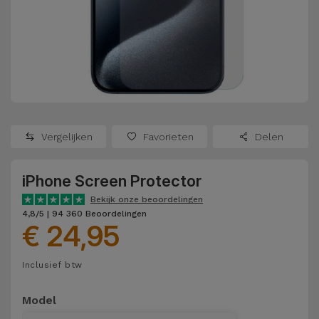
Refurbished
Adapters
Samsung
Apple
Watches
Hoezen en
Xiaomi
Schermbeschermers
Refurbished
Samsung
Huawei
Powerbanks
Refurbished
Vergelijken
Favorieten
Delen
Oppo
Opladers
iMac
iPhone Screen Protector
OnePlus
Hoofdtelefoons
Refurbished
Bekijk onze beoordelingen
en
Consoles
4,8/5 | 94 360 Beoordelingen
Google
€ 24,95
Luidsprekers
Bekijk
Dyson
Inclusief btw
Smartwatches
alles
en Bandjes
TCL
Model