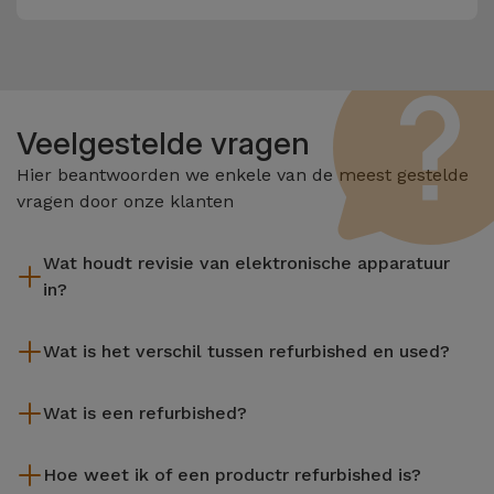
Veelgestelde vragen
Hier beantwoorden we enkele van de meest gestelde
vragen door onze klanten
Wat houdt revisie van elektronische apparatuur
in?
Het reviseren omvat verschillende stappen zoals inspectie,
Wat is het verschil tussen refurbished en used?
reiniging, en niet te vergeten het repareren van elk defect
onderdeel. Het is belangrijk om te onthouden dat alle
De gereviseerde producten van iServices worden zorgvuldig
apparatuur die door Services wordt gereviseerd,
Wat is een refurbished?
getest en voorbereid door gespecialiseerde technici om hun
verschillende rigoureuze kwaliteits- en prestatietests
perfecte werking te garanderen. In tegenstelling tot een
Een refurbished product is een apparaat dat weinig of niet is
ondergaat voordat deze te koop wordt aangeboden.
tweedehands product biedt een gereviseerd apparaat van
Hoe weet ik of een productr refurbished is?
gebruikt. Het kan in de winkel hebben gestaan of afkomstig
iServices een grotere betrouwbaarheid, een garantie van 3