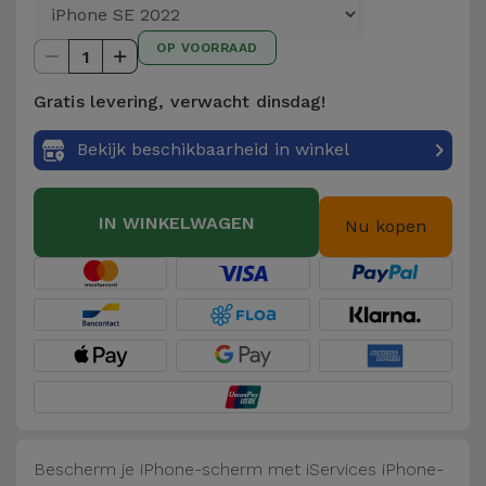
Telefoonketens
Andere
OP VOORRAAD
merken
1
Gadgets
Gratis levering, verwacht dinsdag!
Bekijk
Hygiëne
alles
Bekijk beschikbaarheid in winkel
en Huis
Portemonnees,
IN WINKELWAGEN
Nu kopen
Tassen en
Koffers
Trackers
en
Accessoires
Mobiliteit,
Auto en
Bescherm je iPhone-scherm met iServices iPhone-