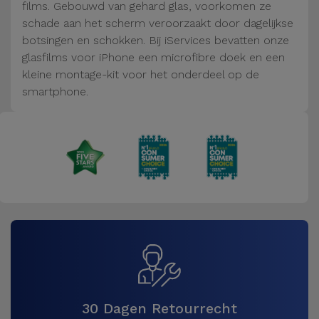
Fiets
films. Gebouwd van gehard glas, voorkomen ze
schade aan het scherm veroorzaakt door dagelijkse
Computer
botsingen en schokken. Bij iServices bevatten onze
Aaccessoires
glasfilms voor iPhone een microfibre doek en een
kleine montage-kit voor het onderdeel op de
smartphone.
iPad en
Tablet
Accessoires
Kids
Bekijk
alles
30 Dagen Retourrecht