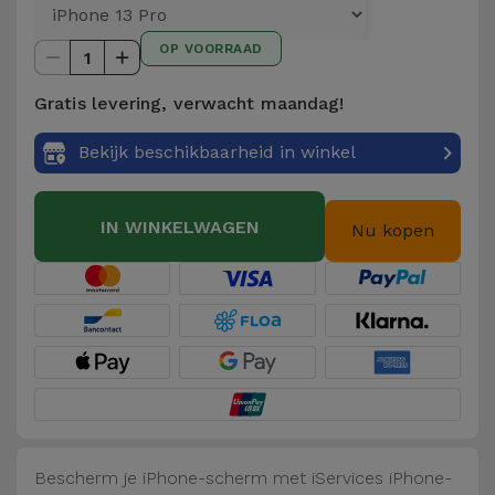
Telefoonketens
Andere
OP VOORRAAD
merken
1
Gadgets
Gratis levering, verwacht maandag!
Bekijk
Hygiëne
alles
Bekijk beschikbaarheid in winkel
en Huis
Portemonnees,
IN WINKELWAGEN
Nu kopen
Tassen en
Koffers
Trackers
en
Accessoires
Mobiliteit,
Auto en
Bescherm je iPhone-scherm met iServices iPhone-