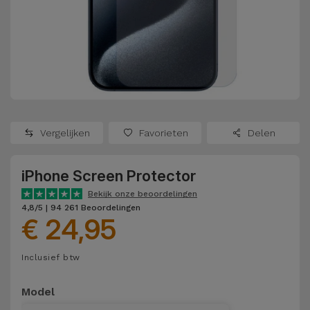
Refurbished
Adapters
Samsung
Apple
Watches
Hoezen en
Xiaomi
Schermbeschermers
Refurbished
Samsung
Huawei
Powerbanks
Refurbished
Vergelijken
Favorieten
Delen
Oppo
Opladers
iMac
iPhone Screen Protector
OnePlus
Hoofdtelefoons
Refurbished
Bekijk onze beoordelingen
en
Consoles
4,8/5 | 94 261 Beoordelingen
Google
€ 24,95
Luidsprekers
Bekijk
Dyson
Inclusief btw
Smartwatches
alles
en Bandjes
TCL
Model