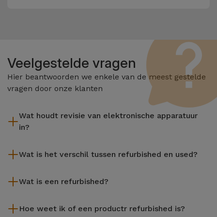
Veelgestelde vragen
Hier beantwoorden we enkele van de meest gestelde
vragen door onze klanten
Wat houdt revisie van elektronische apparatuur
in?
Het reviseren omvat verschillende stappen zoals inspectie,
Wat is het verschil tussen refurbished en used?
reiniging, en niet te vergeten het repareren van elk defect
onderdeel. Het is belangrijk om te onthouden dat alle
De gereviseerde producten van iServices worden zorgvuldig
apparatuur die door Services wordt gereviseerd,
Wat is een refurbished?
getest en voorbereid door gespecialiseerde technici om hun
verschillende rigoureuze kwaliteits- en prestatietests
perfecte werking te garanderen. In tegenstelling tot een
Een refurbished product is een apparaat dat weinig of niet is
ondergaat voordat deze te koop wordt aangeboden.
tweedehands product biedt een gereviseerd apparaat van
Hoe weet ik of een productr refurbished is?
gebruikt. Het kan in de winkel hebben gestaan of afkomstig
iServices een grotere betrouwbaarheid, een garantie van 3