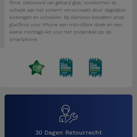
Fiets
films. Gebouwd van gehard glas, voorkomen ze
schade aan het scherm veroorzaakt door dagelijkse
Computer
botsingen en schokken. Bij iServices bevatten onze
Aaccessoires
glasfilms voor iPhone een microfibre doek en een
kleine montage-kit voor het onderdeel op de
smartphone.
iPad en
Tablet
Accessoires
Kids
Bekijk
alles
30 Dagen Retourrecht