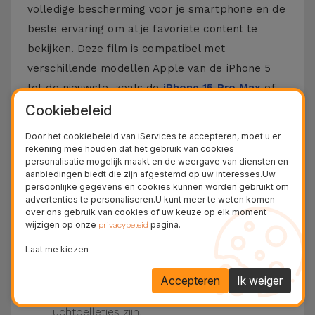
volledige bescherming voor je smartphone en de
beste ervaring om al je favoriete content te
bekijken. Deze film is compatibel met
verschillende modellen Apple van de iPhone 5
tot de nieuwste, zoals de
iPhone 15 Pro Max
of
de
iPhone 16
.
Cookiebeleid
Door het cookiebeleid van iServices te accepteren, moet u er
Hoe zet je een iPhone Film op?
rekening mee houden dat het gebruik van cookies
personalisatie mogelijk maakt en de weergave van diensten en
Het is vrij eenvoudig om een film op je iPhone te
aanbiedingen biedt die zijn afgestemd op uw interesses.Uw
persoonlijke gegevens en cookies kunnen worden gebruikt om
plaatsen. Bij iServices zijn onze
glasfilms
voor
advertenties te personaliseren.U kunt meer te weten komen
iPhone hebben ze een kit die dit proces nog
over ons gebruik van cookies of uw keuze op elk moment
wijzigen op onze
pagina.
privacybeleid
makkelijker maakt.
Zorg ervoor dat het scherm van je iPhone
Laat me kiezen
schoon is. Gebruik dan het droge doek en de
beschikbare stickers.
Accepteren
Ik weiger
Plaats de film op de iPhone, druk van het
midden naar de zijkanten, waardoor er geen
luchtbelletjes zijn.