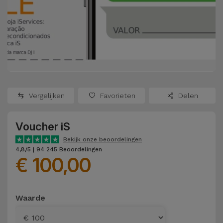
Refurbished
Adapters
Samsung
Apple
Watches
Hoezen en
Xiaomi
Schermbeschermers
Refurbished
Samsung
Huawei
Powerbanks
Refurbished
Vergelijken
Favorieten
Delen
Oppo
Opladers
iMac
Voucher iS
OnePlus
Hoofdtelefoons
Refurbished
Bekijk onze beoordelingen
en
Consoles
4,8/5 | 94 245 Beoordelingen
Google
€ 100,00
Luidsprekers
Bekijk
Dyson
Smartwatches
alles
Waarde
en Bandjes
TCL