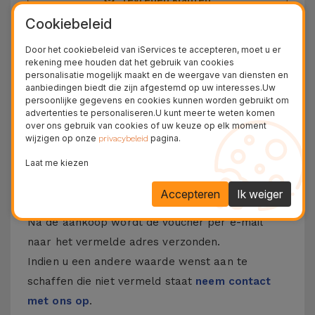
Cookiebeleid
36 Maanden
Langdurige Garantie
Door het cookiebeleid van iServices te accepteren, moet u er
rekening mee houden dat het gebruik van cookies
24U
personalisatie mogelijk maakt en de weergave van diensten en
Gratis Levering
aanbiedingen biedt die zijn afgestemd op uw interesses.Uw
persoonlijke gegevens en cookies kunnen worden gebruikt om
Ontdek de voucher van iServices
advertenties te personaliseren.U kunt meer te weten komen
over ons gebruik van cookies of uw keuze op elk moment
wijzigen op onze
pagina.
privacybeleid
De iServices-vouchers zijn een originele manier
om het beste van iServices aan te bieden. Met
Laat me kiezen
deze vouchers kunt u reparaties, accessoires en
Accepteren
Ik weiger
gadgets aanbieden.
Na de aankoop wordt de voucher per e-mail
naar het vermelde adres verzonden.
Indien u een andere waarde wenst aan te
schaffen die niet vermeld staat
neem contact
met ons op
.