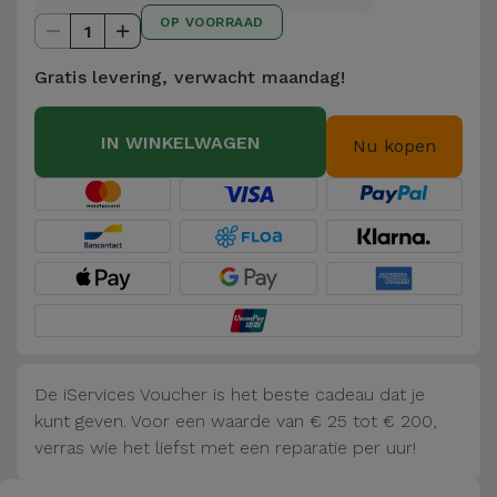
Telefoonketens
OP VOORRAAD
Andere
1
merken
Gadgets
Gratis levering, verwacht maandag!
Bekijk
Hygiëne
IN WINKELWAGEN
alles
Nu kopen
en Huis
Portemonnees,
Tassen en
Koffers
Trackers
en
Accessoires
De iServices Voucher is het beste cadeau dat je
kunt geven. Voor een waarde van € 25 tot € 200,
Mobiliteit,
verras wie het liefst met een reparatie per uur!
Auto en