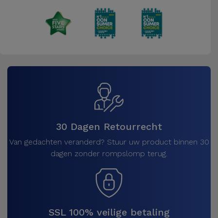
Fiets
Computer
Aaccessoires
iPad en
Tablet
Accessoires
Kids
30 Dagen Retourrecht
Van gedachten veranderd? Stuur uw product binnen 30
Bekijk
dagen zonder rompslomp terug.
alles
SSL 100% veilige betaling