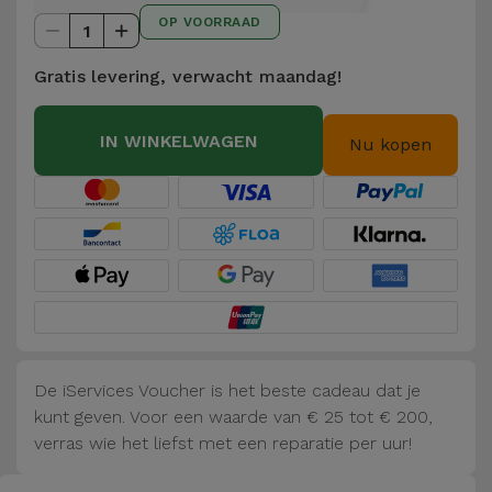
Telefoonketens
OP VOORRAAD
Andere
1
merken
Gadgets
Gratis levering, verwacht maandag!
Bekijk
Hygiëne
IN WINKELWAGEN
alles
Nu kopen
en Huis
Portemonnees,
Tassen en
Koffers
Trackers
en
Accessoires
De iServices Voucher is het beste cadeau dat je
kunt geven. Voor een waarde van € 25 tot € 200,
Mobiliteit,
verras wie het liefst met een reparatie per uur!
Auto en