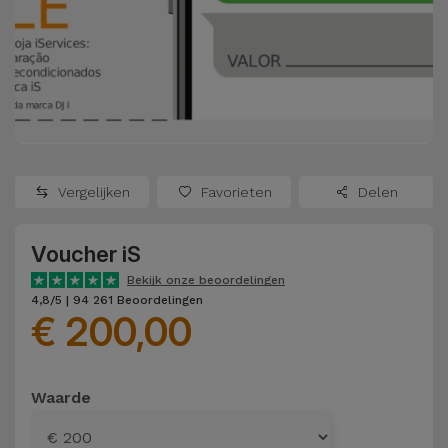
Refurbished
Adapters
Samsung
Apple
Watches
Hoezen en
Xiaomi
Schermbeschermers
Refurbished
Samsung
Huawei
Powerbanks
Refurbished
Vergelijken
Favorieten
Delen
Oppo
Opladers
iMac
Voucher iS
OnePlus
Hoofdtelefoons
Refurbished
Bekijk onze beoordelingen
en
Consoles
4,8/5 | 94 261 Beoordelingen
Google
€ 200,00
Luidsprekers
Bekijk
Dyson
Smartwatches
alles
Waarde
en Bandjes
TCL