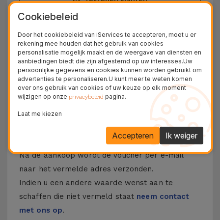
Cookiebeleid
36 Maanden
Langdurige Garantie
Door het cookiebeleid van iServices te accepteren, moet u er
rekening mee houden dat het gebruik van cookies
24U
personalisatie mogelijk maakt en de weergave van diensten en
Gratis Levering
aanbiedingen biedt die zijn afgestemd op uw interesses.Uw
persoonlijke gegevens en cookies kunnen worden gebruikt om
Ontdek de voucher van iServices
advertenties te personaliseren.U kunt meer te weten komen
over ons gebruik van cookies of uw keuze op elk moment
wijzigen op onze
pagina.
privacybeleid
De iServices-vouchers zijn een originele manier
om het beste van iServices aan te bieden. Met
Laat me kiezen
deze vouchers kunt u reparaties, accessoires en
Accepteren
Ik weiger
gadgets aanbieden.
Na de aankoop wordt de voucher per e-mail
naar het vermelde adres verzonden.
Indien u een andere waarde wenst aan te
schaffen die niet vermeld staat
neem contact
met ons op
.