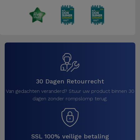
Fiets
Computer
Aaccessoires
iPad en
Tablet
Accessoires
Kids
30 Dagen Retourrecht
Van gedachten veranderd? Stuur uw product binnen 30
Bekijk
dagen zonder rompslomp terug.
alles
SSL 100% veilige betaling