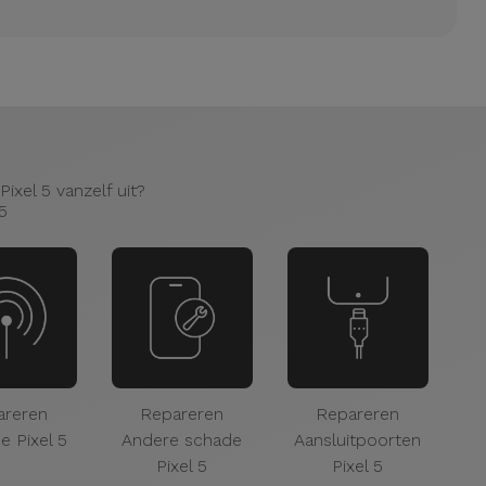
ixel 5 vanzelf uit?
5
areren
Repareren
Repareren
e Pixel 5
Andere schade
Aansluitpoorten
Se
Pixel 5
Pixel 5