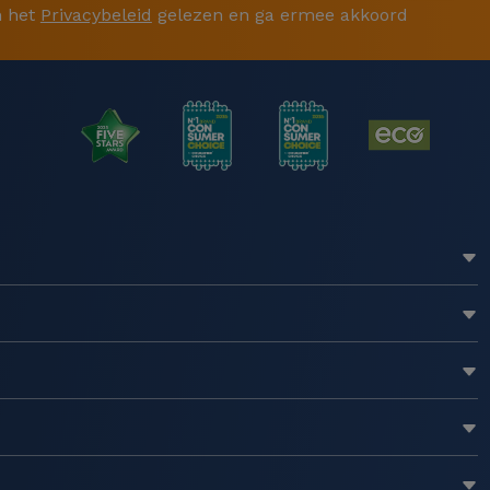
 het
Privacybeleid
gelezen en ga ermee akkoord