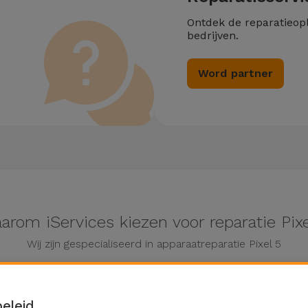
Ontdek de reparatieop
bedrijven.
Word partner
arom iServices kiezen voor reparatie Pixe
Wij zijn gespecialiseerd in apparaatreparatie Pixel 5
eleid