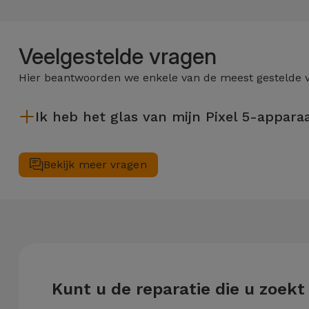
Telefoonketens
Andere
merken
Gadgets
Veelgestelde vragen
Bekijk
Hier beantwoorden we enkele van de meest gestelde 
Hygiëne
alles
en Huis
Ik heb het glas van mijn Pixel 5-appara
Portemonnees,
Nadat het glas van uw Pixel 5-apparaat is gerepareerd bij een 
Tassen en
Bekijk meer vragen
Koffers
Trackers
en
Accessoires
Mobiliteit,
Kunt u de reparatie die u zoekt
Auto en