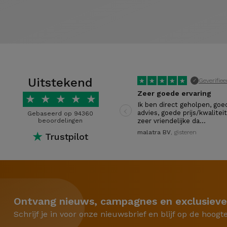
Uitstekend
★
★
★
★
★
Geverifiee
✓
Zeer goede ervaring
★
★
★
★
★
‹
Ik ben direct geholpen, goe
advies, goede prijs/kwaliteit
Gebaseerd op 94360
beoordelingen
zeer vriendelijke da…
malatra BV
, gisteren
★
Trustpilot
Ontvang nieuws, campagnes en exclusieve
Schrijf je in voor onze nieuwsbrief en blijf op de hoogt