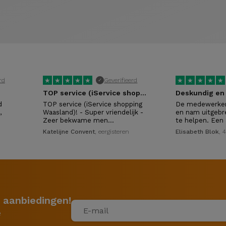
★
★
★
★
★
★
★
★
★
★
rd
Geverifieerd
✓
TOP service (iService shopping…
Deskundig en 
d
TOP service (iService shopping
De medewerker
,
Waasland)! - Super vriendelijk -
en nam uitgebre
Zeer bekwame men…
te helpen. Een
Katelijne Convent
, eergisteren
Elisabeth Blok
, 
 aanbiedingen!
e