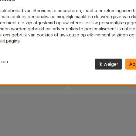
Reparaties in 20/30 
ookiebeleid van iServices te accepteren, moet u er rekening mee 
k van cookies personalisatie mogelijk maakt en de weergave van di
Directe reparatie
en biedt die zijn afgestemd op uw interesses.Uw persoonlijke geg
nnen worden gebruikt om advertenties te personaliseren.U kunt me
 ons gebruik van cookies of uw keuze op elk moment wijzigen op
pagina.
eid
ezen
Ik weiger
Ac
7 dagen per week to
antie
Altijd beschikbaar voor rep