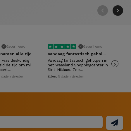
★
★
★
★
★
★
Geverifieerd
Geverifieerd
✓
✓
namen alle tijd
Vandaag fantastisch geholpen in het…
1 w
 was deskundig
Vandaag fantastisch geholpen in
›
Top
id de tijd om mij
het Waasland Shoppingcenter in
moo
 aant…
Sint-Niklaas. Zee…
afh
4 dagen geleden
Ellen
, 5 dagen geleden
Bar