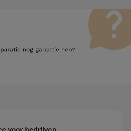
eparatie nog garantie heb?
akfuncties.
e voor bedrijven.