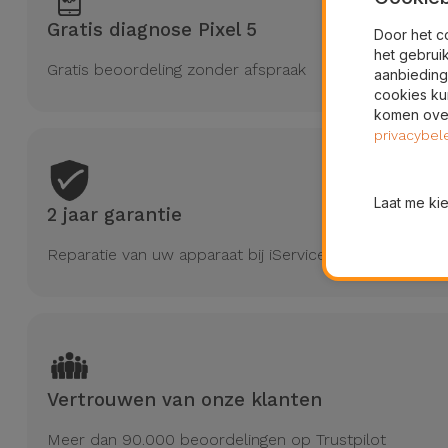
Gratis diagnose Pixel 5
Door het c
het gebrui
Gratis beoordeling zonder afspraak
aanbieding
cookies ku
komen over
privacybel
Laat me ki
2 jaar garantie
Reparatie van uw apparaat bij iServices heeft 2 jaar gar
Vertrouwen van onze klanten
Meer dan 90.000 beoordelingen op Trustpilot