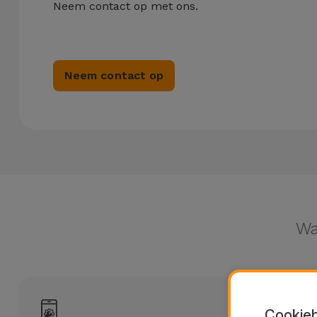
Fiets
Neem contact op met ons.
Computer
Aaccessoires
Neem contact op
iPad en
Tablet
Accessoires
Kids
Bekijk
alles
Wa
Cookieb