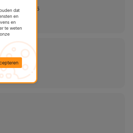
minuten Pixel 5
houden dat
ensten en
evens en
er te weten
 onze
cepteren
t 24u
aratie