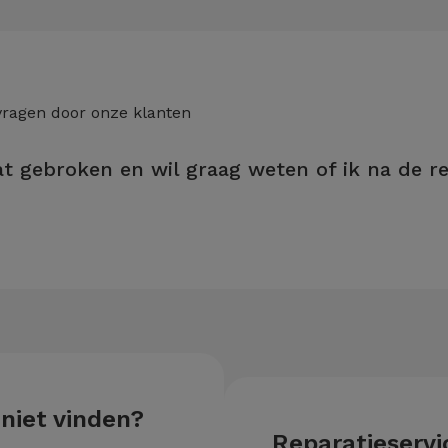
vragen door onze klanten
at gebroken en wil graag weten of ik na de r
iServices-winkel, heeft u levenslange garantie op de LCD- en aanra
 niet vinden?
Reparatieservic