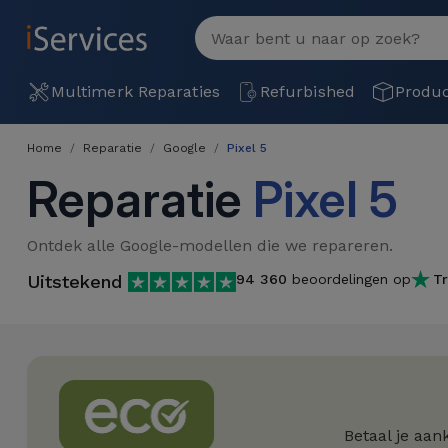
MENU
Bekijk
alles
Multimerk
Multimerk Reparaties
Refurbished
Produ
Reparaties
Home
Reparatie
Google
Pixel 5
Per
Refurbished
Reparatie
Pixel 5
defect
Refurbished
Producten
iPhone
Ontdek alle Google-modellen die we repareren.
iPhones
Uitstekend
94 360
beoordelingen op
Tr
DJI
Winkels
iPad
Refurbished
Drones
MacBooks
Macbook
Promoties
Nieuws
/ iMac
Refurbished
iPads
Inruil
Kabels
Watch
Betaal je aan