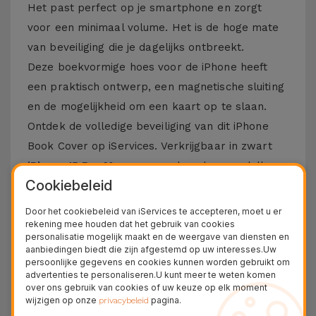
Het past perfect op je smartphone en zorgt
voor een minimaal volume. Het is de hoge mate
van beveiliging die je dagelijks ontbreekt.
Deze boekvormige hoes voor de iPhone heeft
een praktisch ontwerp, een magnetische sluiting
en de mogelijkheid om een kaart op te slaan.
Ontdek de volledige beveiliging van dit iPhone
Book Cover op iServices. Verkrijgbaar in zwart
iPhone 15 Pro Max
, maar ook andere modellen
Cookiebeleid
Apple zoals de
iPhone 14
, 13, 12 of 11. En
natuurlijk niet de nieuwste
iPhone 16
en
iPhone
Door het cookiebeleid van iServices te accepteren, moet u er
rekening mee houden dat het gebruik van cookies
17
.
personalisatie mogelijk maakt en de weergave van diensten en
aanbiedingen biedt die zijn afgestemd op uw interesses.Uw
Meer informatie over iPhone Cover in
persoonlijke gegevens en cookies kunnen worden gebruikt om
Book
advertenties te personaliseren.U kunt meer te weten komen
over ons gebruik van cookies of uw keuze op elk moment
wijzigen op onze
pagina.
privacybeleid
Deze hoes voor iPhone is gemaakt van