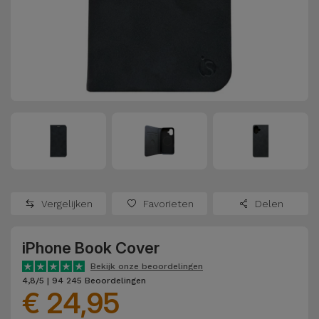
Refurbished
Adapters
Samsung
Apple
Watches
Hoezen en
Xiaomi
Schermbeschermers
Refurbished
Samsung
Huawei
Powerbanks
Refurbished
Oppo
Opladers
iMac
OnePlus
Hoofdtelefoons
Refurbished
Vergelijken
Favorieten
Delen
en
Consoles
Google
Luidsprekers
iPhone Book Cover
Bekijk
Dyson
Smartwatches
alles
Bekijk onze beoordelingen
4,8/5 | 94 245 Beoordelingen
en Bandjes
€ 24,95
TCL