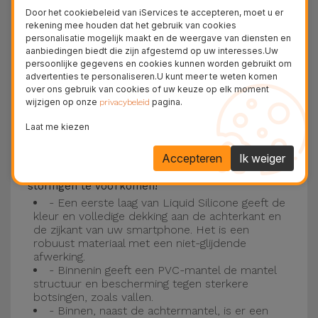
Deze laag is compatibel met de modellen
iPhone
Door het cookiebeleid van iServices te accepteren, moet u er
15
, 14, 13, 12 onder meer en het nieuwste model
rekening mee houden dat het gebruik van cookies
personalisatie mogelijk maakt en de weergave van diensten en
van de Apple, de
iPhone 16
en
iPhone 17
.
aanbiedingen biedt die zijn afgestemd op uw interesses.Uw
persoonlijke gegevens en cookies kunnen worden gebruikt om
Drie-laagse bescherming met de
advertenties te personaliseren.U kunt meer te weten komen
over ons gebruik van cookies of uw keuze op elk moment
siliconen kappen
wijzigen op onze
pagina.
privacybeleid
Onze iPhone siliconen hoesjes hebben een
Laat me kiezen
robuuste, kwalitatieve constructie met een
Accepteren
Ik weiger
drielaagse constructie om ongelukken en
storingen te voorkomen!
- Een eerste laag van Liquid Silicone geeft de
kleur en volledige dekking aan de achterkant en
de zijkant van uw smartphone. Het is een
robuust materiaal met een niet-glijdende
afwerking.
- Binnenin geeft een PVC-mantel de mantel
structuur en bescherming tegen sterkere
botsingen, zoals vallen.
- Binnen, naast de achtermantel, is er een