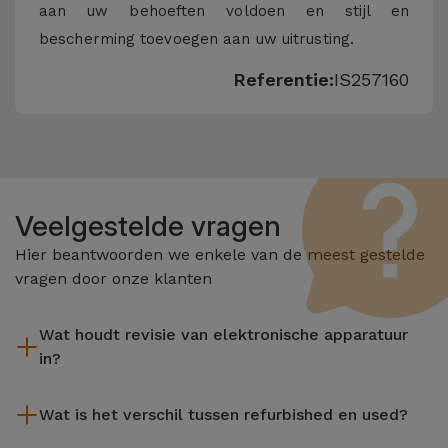
aan uw behoeften voldoen en stijl en
bescherming toevoegen aan uw uitrusting.
Referentie:
IS257160
Veelgestelde vragen
Hier beantwoorden we enkele van de meest gestelde
vragen door onze klanten
Wat houdt revisie van elektronische apparatuur
in?
Het reviseren omvat verschillende stappen zoals inspectie,
Wat is het verschil tussen refurbished en used?
reiniging, en niet te vergeten het repareren van elk defect
onderdeel. Het is belangrijk om te onthouden dat alle
De gereviseerde producten van iServices worden zorgvuldig