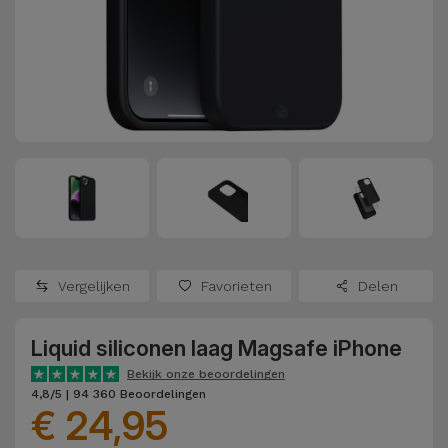
Refurbished
Adapters
Samsung
Apple
Watches
Hoezen en
Xiaomi
Schermbeschermers
Refurbished
Samsung
Huawei
Powerbanks
Refurbished
Oppo
Opladers
iMac
OnePlus
Hoofdtelefoons
Refurbished
Vergelijken
Favorieten
Delen
en
Consoles
Google
Luidsprekers
Liquid siliconen laag Magsafe iPhone
Bekijk
Dyson
Smartwatches
alles
Bekijk onze beoordelingen
4,8/5 | 94 360 Beoordelingen
en Bandjes
€ 24,95
TCL