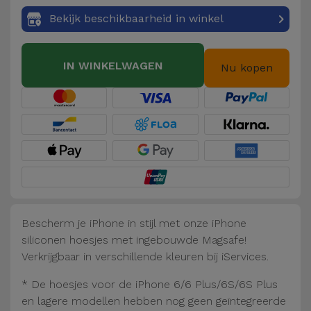
Fiets
Bekijk beschikbaarheid in winkel
Computer
Aaccessoires
IN WINKELWAGEN
Nu kopen
iPad en
Tablet
Accessoires
Kids
Bekijk
alles
Bescherm je iPhone in stijl met onze iPhone
siliconen hoesjes met ingebouwde Magsafe!
Verkrijgbaar in verschillende kleuren bij iServices.
* De hoesjes voor de iPhone 6/6 Plus/6S/6S Plus
en lagere modellen hebben nog geen geïntegreerde