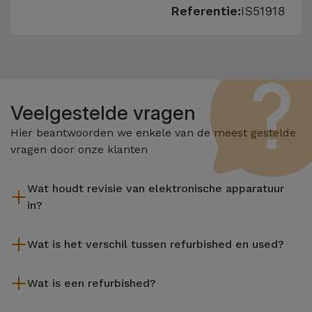
Referentie:
IS51918
Veelgestelde vragen
Hier beantwoorden we enkele van de meest gestelde
vragen door onze klanten
Wat houdt revisie van elektronische apparatuur
in?
Het reviseren omvat verschillende stappen zoals inspectie,
Wat is het verschil tussen refurbished en used?
reiniging, en niet te vergeten het repareren van elk defect
onderdeel. Het is belangrijk om te onthouden dat alle
De gereviseerde producten van iServices worden zorgvuldig
apparatuur die door Services wordt gereviseerd,
Wat is een refurbished?
getest en voorbereid door gespecialiseerde technici om hun
verschillende rigoureuze kwaliteits- en prestatietests
perfecte werking te garanderen. In tegenstelling tot een
Een refurbished product is een apparaat dat weinig of niet is
ondergaat voordat deze te koop wordt aangeboden.