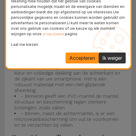
rekening mee houden dat het gebruik van cookies
personalisatie mogelijk maakt en de weergave van diensten en
Drie-laagse bescherming met de
aanbiedingen biedt die zijn afgestemd op uw interesses.Uw
persoonlijke gegevens en cookies kunnen worden gebruikt om
siliconen kappen
advertenties te personaliseren.U kunt meer te weten komen
over ons gebruik van cookies of uw keuze op elk moment
wijzigen op onze
pagina.
Onze iPhone siliconen hoesjes hebben een
privacybeleid
robuuste, kwalitatieve constructie met een
Laat me kiezen
drielaagse constructie om ongelukken en
Accepteren
Ik weiger
storingen te voorkomen!
- Een eerste laag van Liquid Silicone geeft de
kleur en volledige dekking aan de achterkant en
de zijkant van uw smartphone. Het is een
robuust materiaal met een niet-glijdende
afwerking.
- Binnenin geeft een PVC-mantel de mantel
structuur en bescherming tegen sterkere
botsingen, zoals vallen.
- Binnen, naast de achtermantel, is er een
microvezelbescherming om vuil te voorkomen
en te verzachten bij vallen.