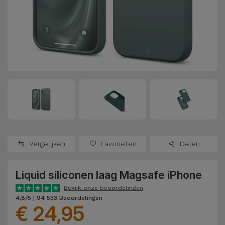
Refurbished
Adapters
Samsung
Apple
Watches
Hoezen en
Xiaomi
Schermbeschermers
Refurbished
Samsung
Huawei
Powerbanks
Refurbished
Oppo
Opladers
iMac
OnePlus
Hoofdtelefoons
Refurbished
Vergelijken
Favorieten
Delen
en
Consoles
Google
Luidsprekers
Liquid siliconen laag Magsafe iPhone
Bekijk
Dyson
Smartwatches
alles
Bekijk onze beoordelingen
4,8/5 | 94 533 Beoordelingen
en Bandjes
€ 24,95
TCL