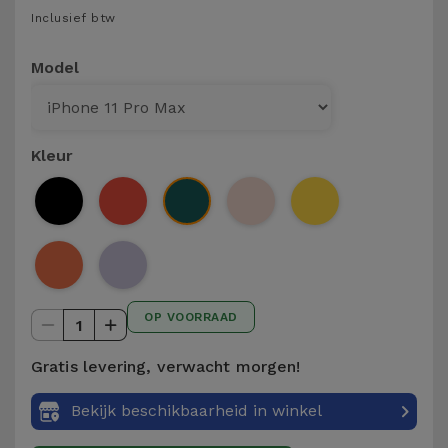
Telefoonketens
Inclusief btw
Andere
merken
Gadgets
Model
Bekijk
Hygiëne
alles
en Huis
Kleur
Portemonnees,
Tassen en
Koffers
Trackers
OP VOORRAAD
en
1
Accessoires
Gratis levering, verwacht morgen!
Mobiliteit,
Bekijk beschikbaarheid in winkel
Auto en