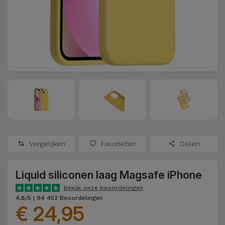
Refurbished
Adapters
Samsung
Apple
Watches
Hoezen en
Xiaomi
Schermbeschermers
Refurbished
Samsung
Huawei
Powerbanks
Refurbished
Oppo
Opladers
iMac
OnePlus
Hoofdtelefoons
Refurbished
Vergelijken
Favorieten
Delen
en
Consoles
Google
Luidsprekers
Liquid siliconen laag Magsafe iPhone
Bekijk
Dyson
Smartwatches
alles
Bekijk onze beoordelingen
4,8/5 | 94 452 Beoordelingen
en Bandjes
€ 24,95
TCL