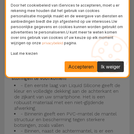
Deze laag is compatibel met de modellen
iPhone
Door het cookiebeleid van iServices te accepteren, moet u er
15
, 14, 13, 12 onder meer en het nieuwste model
rekening mee houden dat het gebruik van cookies
personalisatie mogelijk maakt en de weergave van diensten en
van de Apple, de
iPhone 16
en
iPhone 17
.
aanbiedingen biedt die zijn afgestemd op uw interesses.Uw
persoonlijke gegevens en cookies kunnen worden gebruikt om
Drie-laagse bescherming met de
advertenties te personaliseren.U kunt meer te weten komen
over ons gebruik van cookies of uw keuze op elk moment
siliconen kappen
wijzigen op onze
pagina.
privacybeleid
Onze iPhone siliconen hoesjes hebben een
Laat me kiezen
robuuste, kwalitatieve constructie met een
Accepteren
Ik weiger
drielaagse constructie om ongelukken en
storingen te voorkomen!
- Een eerste laag van Liquid Silicone geeft de
kleur en volledige dekking aan de achterkant en
de zijkant van uw smartphone. Het is een
robuust materiaal met een niet-glijdende
afwerking.
- Binnenin geeft een PVC-mantel de mantel
structuur en bescherming tegen sterkere
botsingen, zoals vallen.
- Binnen, naast de achtermantel, is er een