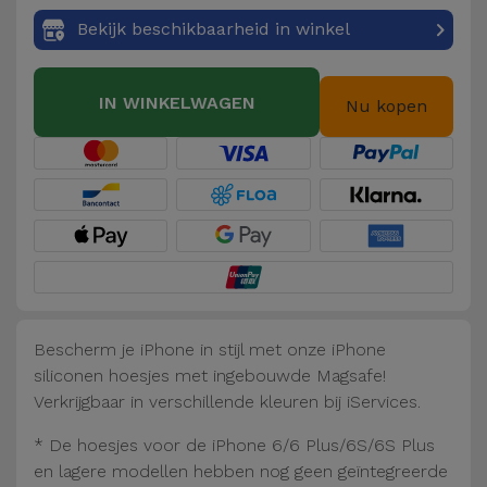
Fiets
Bekijk beschikbaarheid in winkel
Computer
Aaccessoires
IN WINKELWAGEN
Nu kopen
iPad en
Tablet
Accessoires
Kids
Bekijk
alles
Bescherm je iPhone in stijl met onze iPhone
siliconen hoesjes met ingebouwde Magsafe!
Verkrijgbaar in verschillende kleuren bij iServices.
* De hoesjes voor de iPhone 6/6 Plus/6S/6S Plus
en lagere modellen hebben nog geen geïntegreerde