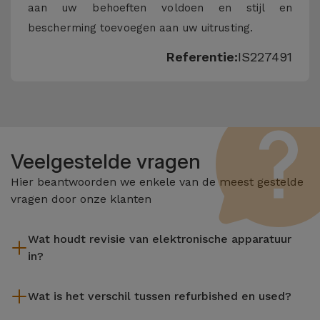
aan uw behoeften voldoen en stijl en
bescherming toevoegen aan uw uitrusting.
Referentie:
IS227491
Veelgestelde vragen
Hier beantwoorden we enkele van de meest gestelde
vragen door onze klanten
Wat houdt revisie van elektronische apparatuur
in?
Het reviseren omvat verschillende stappen zoals inspectie,
Wat is het verschil tussen refurbished en used?
reiniging, en niet te vergeten het repareren van elk defect
onderdeel. Het is belangrijk om te onthouden dat alle
De gereviseerde producten van iServices worden zorgvuldig