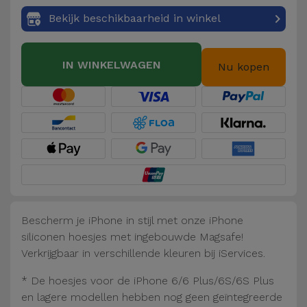
Fiets
Bekijk beschikbaarheid in winkel
Computer
Aaccessoires
IN WINKELWAGEN
Nu kopen
iPad en
Tablet
Accessoires
Kids
Bekijk
alles
Bescherm je iPhone in stijl met onze iPhone
siliconen hoesjes met ingebouwde Magsafe!
Verkrijgbaar in verschillende kleuren bij iServices.
* De hoesjes voor de iPhone 6/6 Plus/6S/6S Plus
en lagere modellen hebben nog geen geïntegreerde