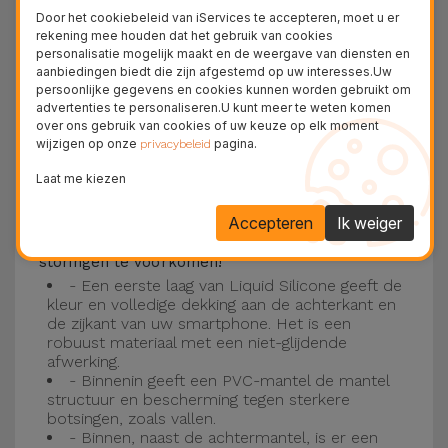
Deze laag is compatibel met de modellen
iPhone
Door het cookiebeleid van iServices te accepteren, moet u er
15
, 14, 13, 12 onder meer en het nieuwste model
rekening mee houden dat het gebruik van cookies
personalisatie mogelijk maakt en de weergave van diensten en
van de Apple, de
iPhone 16
en
iPhone 17
.
aanbiedingen biedt die zijn afgestemd op uw interesses.Uw
persoonlijke gegevens en cookies kunnen worden gebruikt om
Drie-laagse bescherming met de
advertenties te personaliseren.U kunt meer te weten komen
over ons gebruik van cookies of uw keuze op elk moment
siliconen kappen
wijzigen op onze
pagina.
privacybeleid
Onze iPhone siliconen hoesjes hebben een
Laat me kiezen
robuuste, kwalitatieve constructie met een
Accepteren
Ik weiger
drielaagse constructie om ongelukken en
storingen te voorkomen!
- Een eerste laag van Liquid Silicone geeft de
kleur en volledige dekking aan de achterkant en
de zijkant van uw smartphone. Het is een
robuust materiaal met een niet-glijdende
afwerking.
- Binnenin geeft een PVC-mantel de mantel
structuur en bescherming tegen sterkere
botsingen, zoals vallen.
- Binnen, naast de achtermantel, is er een