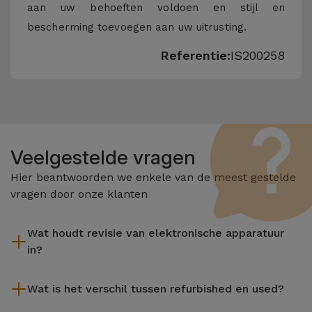
aan uw behoeften voldoen en stijl en
bescherming toevoegen aan uw uitrusting.
Referentie:
IS200258
Veelgestelde vragen
Hier beantwoorden we enkele van de meest gestelde
vragen door onze klanten
Wat houdt revisie van elektronische apparatuur
in?
Het reviseren omvat verschillende stappen zoals inspectie,
Wat is het verschil tussen refurbished en used?
reiniging, en niet te vergeten het repareren van elk defect
onderdeel. Het is belangrijk om te onthouden dat alle
De gereviseerde producten van iServices worden zorgvuldig