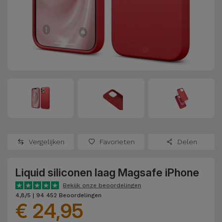
Refurbished
Adapters
Samsung
Apple
Watches
Hoezen en
Xiaomi
Schermbeschermers
Refurbished
Samsung
Huawei
Powerbanks
Refurbished
Oppo
Opladers
iMac
OnePlus
Hoofdtelefoons
Refurbished
Vergelijken
Favorieten
Delen
en
Consoles
Google
Luidsprekers
Liquid siliconen laag Magsafe iPhone
Bekijk
Dyson
Smartwatches
alles
Bekijk onze beoordelingen
4,8/5 | 94 452 Beoordelingen
en Bandjes
€ 24,95
TCL