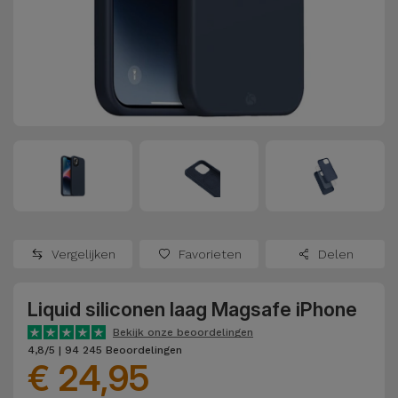
Refurbished
Adapters
Samsung
Apple
Watches
Hoezen en
Xiaomi
Schermbeschermers
Refurbished
Samsung
Huawei
Powerbanks
Refurbished
Oppo
Opladers
iMac
OnePlus
Hoofdtelefoons
Refurbished
Vergelijken
Favorieten
Delen
en
Consoles
Google
Luidsprekers
Liquid siliconen laag Magsafe iPhone
Bekijk
Dyson
Smartwatches
alles
Bekijk onze beoordelingen
4,8/5 | 94 245 Beoordelingen
en Bandjes
€ 24,95
TCL