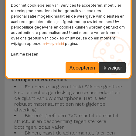
Deze laag is compatibel met de modellen
iPhone
Door het cookiebeleid van iServices te accepteren, moet u er
15
, 14, 13, 12 onder meer en het nieuwste model
rekening mee houden dat het gebruik van cookies
personalisatie mogelijk maakt en de weergave van diensten en
van de Apple, de
iPhone 16
en
iPhone 17
.
aanbiedingen biedt die zijn afgestemd op uw interesses.Uw
persoonlijke gegevens en cookies kunnen worden gebruikt om
Drie-laagse bescherming met de
advertenties te personaliseren.U kunt meer te weten komen
over ons gebruik van cookies of uw keuze op elk moment
siliconen kappen
wijzigen op onze
pagina.
privacybeleid
Onze iPhone siliconen hoesjes hebben een
Laat me kiezen
robuuste, kwalitatieve constructie met een
Accepteren
Ik weiger
drielaagse constructie om ongelukken en
storingen te voorkomen!
- Een eerste laag van Liquid Silicone geeft de
kleur en volledige dekking aan de achterkant en
de zijkant van uw smartphone. Het is een
robuust materiaal met een niet-glijdende
afwerking.
- Binnenin geeft een PVC-mantel de mantel
structuur en bescherming tegen sterkere
botsingen, zoals vallen.
- Binnen, naast de achtermantel, is er een