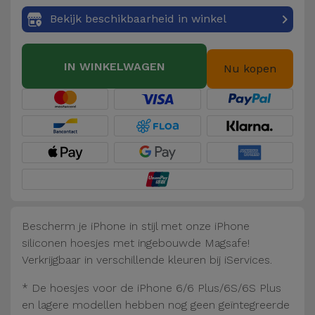
Fiets
Bekijk beschikbaarheid in winkel
Computer
Aaccessoires
IN WINKELWAGEN
Nu kopen
iPad en
Tablet
Accessoires
Kids
Bekijk
alles
Bescherm je iPhone in stijl met onze iPhone
siliconen hoesjes met ingebouwde Magsafe!
Verkrijgbaar in verschillende kleuren bij iServices.
* De hoesjes voor de iPhone 6/6 Plus/6S/6S Plus
en lagere modellen hebben nog geen geïntegreerde