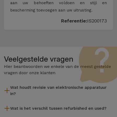
aan uw behoeften voldoen en stijl en
bescherming toevoegen aan uw uitrusting.
Referentie:
IS200173
Veelgestelde vragen
Hier beantwoorden we enkele van de meest gestelde
vragen door onze klanten
Wat houdt revisie van elektronische apparatuur
in?
Het reviseren omvat verschillende stappen zoals inspectie,
Wat is het verschil tussen refurbished en used?
reiniging, en niet te vergeten het repareren van elk defect
onderdeel. Het is belangrijk om te onthouden dat alle
De gereviseerde producten van iServices worden zorgvuldig