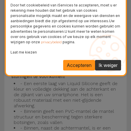
Deze laag is compatibel met de modellen
iPhone
Door het cookiebeleid van iServices te accepteren, moet u er
15
, 14, 13, 12 onder meer en het nieuwste model
rekening mee houden dat het gebruik van cookies
personalisatie mogelijk maakt en de weergave van diensten en
van de Apple, de
iPhone 16
en
iPhone 17
.
aanbiedingen biedt die zijn afgestemd op uw interesses.Uw
persoonlijke gegevens en cookies kunnen worden gebruikt om
Drie-laagse bescherming met de
advertenties te personaliseren.U kunt meer te weten komen
over ons gebruik van cookies of uw keuze op elk moment
siliconen kappen
wijzigen op onze
pagina.
privacybeleid
Onze iPhone siliconen hoesjes hebben een
Laat me kiezen
robuuste, kwalitatieve constructie met een
Accepteren
Ik weiger
drielaagse constructie om ongelukken en
storingen te voorkomen!
- Een eerste laag van Liquid Silicone geeft de
kleur en volledige dekking aan de achterkant en
de zijkant van uw smartphone. Het is een
robuust materiaal met een niet-glijdende
afwerking.
- Binnenin geeft een PVC-mantel de mantel
structuur en bescherming tegen sterkere
botsingen, zoals vallen.
- Binnen, naast de achtermantel, is er een