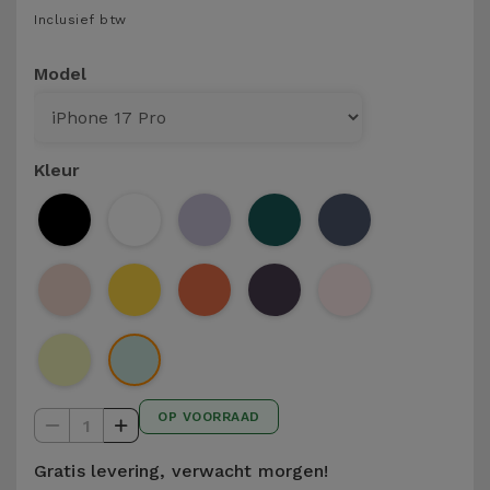
Telefoonketens
Inclusief btw
Andere
merken
Gadgets
Model
Bekijk
Hygiëne
alles
en Huis
Kleur
Portemonnees,
Tassen en
Koffers
Trackers
en
Accessoires
OP VOORRAAD
1
Mobiliteit,
Auto en
Gratis levering, verwacht morgen!