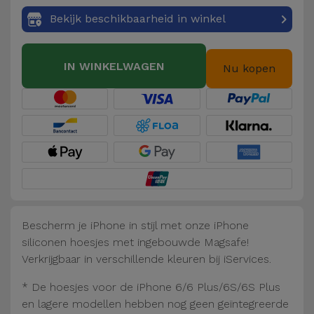
Fiets
Bekijk beschikbaarheid in winkel
Computer
Aaccessoires
IN WINKELWAGEN
Nu kopen
iPad en
Tablet
Accessoires
Kids
Bekijk
alles
Bescherm je iPhone in stijl met onze iPhone
siliconen hoesjes met ingebouwde Magsafe!
Verkrijgbaar in verschillende kleuren bij iServices.
* De hoesjes voor de iPhone 6/6 Plus/6S/6S Plus
en lagere modellen hebben nog geen geïntegreerde