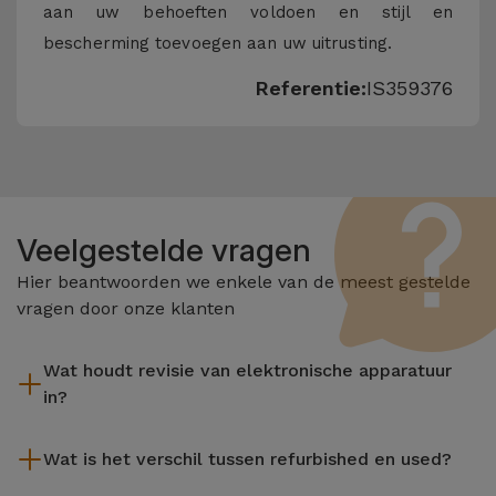
aan uw behoeften voldoen en stijl en
bescherming toevoegen aan uw uitrusting.
Referentie:
IS359376
Veelgestelde vragen
Hier beantwoorden we enkele van de meest gestelde
vragen door onze klanten
Wat houdt revisie van elektronische apparatuur
in?
Het reviseren omvat verschillende stappen zoals inspectie,
Wat is het verschil tussen refurbished en used?
reiniging, en niet te vergeten het repareren van elk defect
onderdeel. Het is belangrijk om te onthouden dat alle
De gereviseerde producten van iServices worden zorgvuldig