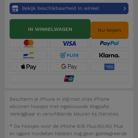
Fiets
Bekijk beschikbaarheid in winkel
Computer
Aaccessoires
IN WINKELWAGEN
Nu kopen
iPad en
Tablet
Accessoires
Kids
Bekijk
alles
Bescherm je iPhone in stijl met onze iPhone
siliconen hoesjes met ingebouwde Magsafe!
Verkrijgbaar in verschillende kleuren bij iServices.
* De hoesjes voor de iPhone 6/6 Plus/6S/6S Plus
en lagere modellen hebben nog geen geïntegreerde