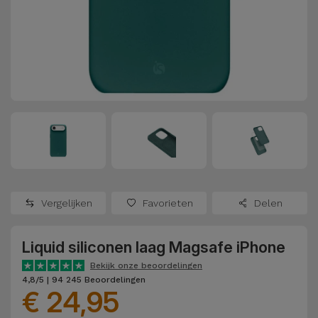
Refurbished
Adapters
Samsung
Apple
Watches
Hoezen en
Xiaomi
Schermbeschermers
Refurbished
Samsung
Huawei
Powerbanks
Refurbished
Oppo
Opladers
iMac
OnePlus
Hoofdtelefoons
Refurbished
Vergelijken
Favorieten
Delen
en
Consoles
Google
Luidsprekers
Liquid siliconen laag Magsafe iPhone
Bekijk
Dyson
Smartwatches
alles
Bekijk onze beoordelingen
4,8/5 | 94 245 Beoordelingen
en Bandjes
€ 24,95
TCL