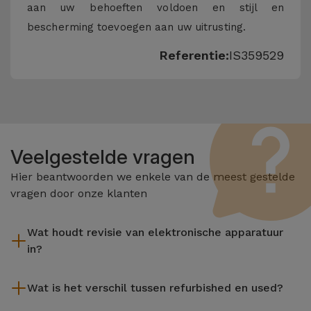
aan uw behoeften voldoen en stijl en
bescherming toevoegen aan uw uitrusting.
Referentie:
IS359529
Veelgestelde vragen
Hier beantwoorden we enkele van de meest gestelde
vragen door onze klanten
Wat houdt revisie van elektronische apparatuur
in?
Het reviseren omvat verschillende stappen zoals inspectie,
Wat is het verschil tussen refurbished en used?
reiniging, en niet te vergeten het repareren van elk defect
onderdeel. Het is belangrijk om te onthouden dat alle
De gereviseerde producten van iServices worden zorgvuldig