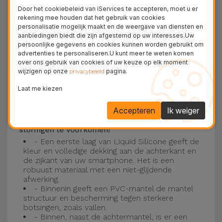
Deze laag is compatibel met de modellen
iPhone
Door het cookiebeleid van iServices te accepteren, moet u er
15
, 14, 13, 12 onder meer en het nieuwste model
rekening mee houden dat het gebruik van cookies
personalisatie mogelijk maakt en de weergave van diensten en
van de Apple, de
iPhone 16
en
iPhone 17
.
aanbiedingen biedt die zijn afgestemd op uw interesses.Uw
persoonlijke gegevens en cookies kunnen worden gebruikt om
Drie-laagse bescherming met de
advertenties te personaliseren.U kunt meer te weten komen
over ons gebruik van cookies of uw keuze op elk moment
siliconen kappen
wijzigen op onze
pagina.
privacybeleid
Onze iPhone siliconen hoesjes hebben een
Laat me kiezen
robuuste, kwalitatieve constructie met een
Accepteren
Ik weiger
drielaagse constructie om ongelukken en
storingen te voorkomen!
- Een eerste laag van Liquid Silicone geeft de
kleur en volledige dekking aan de achterkant en
de zijkant van uw smartphone. Het is een
robuust materiaal met een niet-glijdende
afwerking.
- Binnenin geeft een PVC-mantel de mantel
structuur en bescherming tegen sterkere
botsingen, zoals vallen.
- Binnen, naast de achtermantel, is er een