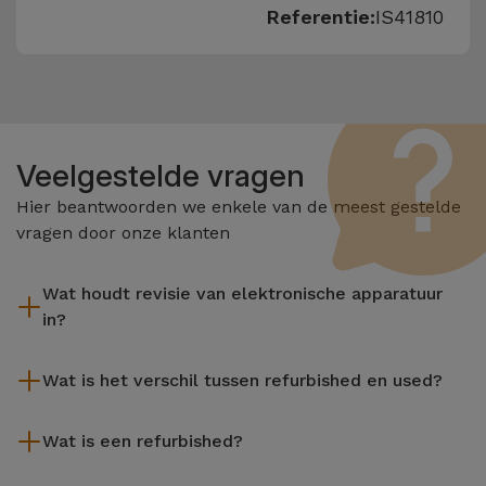
Referentie:
IS41810
Veelgestelde vragen
Hier beantwoorden we enkele van de meest gestelde
vragen door onze klanten
Wat houdt revisie van elektronische apparatuur
in?
Het reviseren omvat verschillende stappen zoals inspectie,
Wat is het verschil tussen refurbished en used?
reiniging, en niet te vergeten het repareren van elk defect
onderdeel. Het is belangrijk om te onthouden dat alle
De gereviseerde producten van iServices worden zorgvuldig
apparatuur die door Services wordt gereviseerd,
Wat is een refurbished?
getest en voorbereid door gespecialiseerde technici om hun
verschillende rigoureuze kwaliteits- en prestatietests
perfecte werking te garanderen. In tegenstelling tot een
Een refurbished product is een apparaat dat weinig of niet is
ondergaat voordat deze te koop wordt aangeboden.