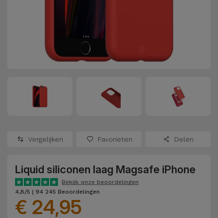
Refurbished
Adapters
Samsung
Apple
Watches
Hoezen en
Xiaomi
Schermbeschermers
Refurbished
Samsung
Huawei
Powerbanks
Refurbished
Oppo
Opladers
iMac
OnePlus
Hoofdtelefoons
Refurbished
Vergelijken
Favorieten
Delen
en
Consoles
Google
Luidsprekers
Liquid siliconen laag Magsafe iPhone
Bekijk
Dyson
Smartwatches
alles
Bekijk onze beoordelingen
4,8/5 | 94 245 Beoordelingen
en Bandjes
€ 24,95
TCL