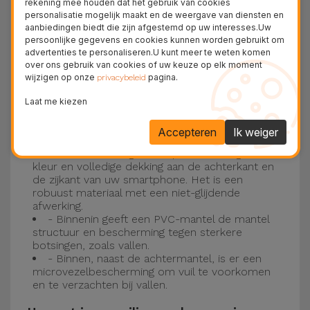
rekening mee houden dat het gebruik van cookies
personalisatie mogelijk maakt en de weergave van diensten en
Drie-laagse bescherming met de
aanbiedingen biedt die zijn afgestemd op uw interesses.Uw
persoonlijke gegevens en cookies kunnen worden gebruikt om
siliconen kappen
advertenties te personaliseren.U kunt meer te weten komen
over ons gebruik van cookies of uw keuze op elk moment
wijzigen op onze
pagina.
Onze iPhone siliconen hoesjes hebben een
privacybeleid
robuuste, kwalitatieve constructie met een
Laat me kiezen
drielaagse constructie om ongelukken en
Accepteren
Ik weiger
storingen te voorkomen!
- Een eerste laag van Liquid Silicone geeft de
kleur en volledige dekking aan de achterkant en
de zijkant van uw smartphone. Het is een
robuust materiaal met een niet-glijdende
afwerking.
- Binnenin geeft een PVC-mantel de mantel
structuur en bescherming tegen sterkere
botsingen, zoals vallen.
- Binnen, naast de achtermantel, is er een
microvezelbescherming om vuil te voorkomen
en te verzachten bij vallen.