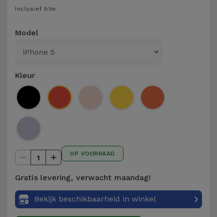
Telefoonketens
Inclusief btw
Andere
merken
Gadgets
Model
Bekijk
Hygiëne
alles
en Huis
Kleur
Portemonnees,
Tassen en
Koffers
Trackers
OP VOORRAAD
en
1
Accessoires
Gratis levering, verwacht maandag!
Mobiliteit,
Bekijk beschikbaarheid in winkel
Auto en