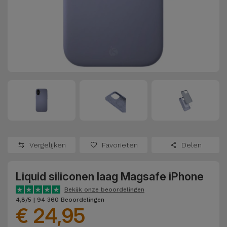
Refurbished
Adapters
Samsung
Apple
Watches
Hoezen en
Xiaomi
Schermbeschermers
Refurbished
Samsung
Huawei
Powerbanks
Refurbished
Oppo
Opladers
iMac
OnePlus
Hoofdtelefoons
Refurbished
Vergelijken
Favorieten
Delen
en
Consoles
Google
Luidsprekers
Liquid siliconen laag Magsafe iPhone
Bekijk
Dyson
Smartwatches
alles
Bekijk onze beoordelingen
4,8/5 | 94 360 Beoordelingen
en Bandjes
€ 24,95
TCL