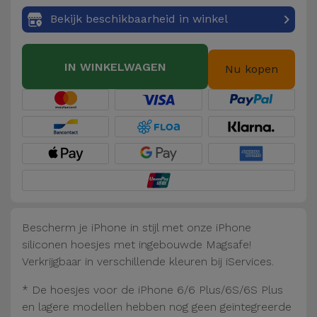
Fiets
Bekijk beschikbaarheid in winkel
Computer
Aaccessoires
IN WINKELWAGEN
Nu kopen
iPad en
Tablet
Accessoires
Kids
Bekijk
alles
Bescherm je iPhone in stijl met onze iPhone
siliconen hoesjes met ingebouwde Magsafe!
Verkrijgbaar in verschillende kleuren bij iServices.
* De hoesjes voor de iPhone 6/6 Plus/6S/6S Plus
en lagere modellen hebben nog geen geïntegreerde