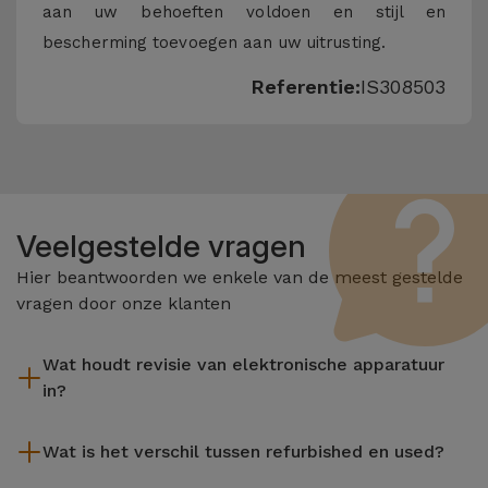
aan uw behoeften voldoen en stijl en
bescherming toevoegen aan uw uitrusting.
Referentie:
IS308503
Veelgestelde vragen
Hier beantwoorden we enkele van de meest gestelde
vragen door onze klanten
Wat houdt revisie van elektronische apparatuur
in?
Het reviseren omvat verschillende stappen zoals inspectie,
Wat is het verschil tussen refurbished en used?
reiniging, en niet te vergeten het repareren van elk defect
onderdeel. Het is belangrijk om te onthouden dat alle
De gereviseerde producten van iServices worden zorgvuldig