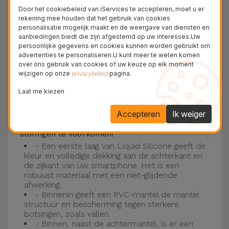
Deze laag is compatibel met de modellen
iPhone
Door het cookiebeleid van iServices te accepteren, moet u er
15
, 14, 13, 12 onder meer en het nieuwste model
rekening mee houden dat het gebruik van cookies
personalisatie mogelijk maakt en de weergave van diensten en
van de Apple, de
iPhone 16
en
iPhone 17
.
aanbiedingen biedt die zijn afgestemd op uw interesses.Uw
persoonlijke gegevens en cookies kunnen worden gebruikt om
Drie-laagse bescherming met de
advertenties te personaliseren.U kunt meer te weten komen
over ons gebruik van cookies of uw keuze op elk moment
siliconen kappen
wijzigen op onze
pagina.
privacybeleid
Onze iPhone siliconen hoesjes hebben een
Laat me kiezen
robuuste, kwalitatieve constructie met een
Accepteren
Ik weiger
drielaagse constructie om ongelukken en
storingen te voorkomen!
- Een eerste laag van Liquid Silicone geeft de
kleur en volledige dekking aan de achterkant en
de zijkant van uw smartphone. Het is een
robuust materiaal met een niet-glijdende
afwerking.
- Binnenin geeft een PVC-mantel de mantel
structuur en bescherming tegen sterkere
botsingen, zoals vallen.
- Binnen, naast de achtermantel, is er een