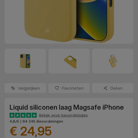
Refurbished
Adapters
Samsung
Apple
Watches
Hoezen en
Xiaomi
Schermbeschermers
Refurbished
Samsung
Huawei
Powerbanks
Refurbished
Oppo
Opladers
iMac
OnePlus
Hoofdtelefoons
Refurbished
Vergelijken
Favorieten
Delen
en
Consoles
Google
Luidsprekers
Liquid siliconen laag Magsafe iPhone
Bekijk
Dyson
Smartwatches
alles
Bekijk onze beoordelingen
4,8/5 | 94 245 Beoordelingen
en Bandjes
€ 24,95
TCL