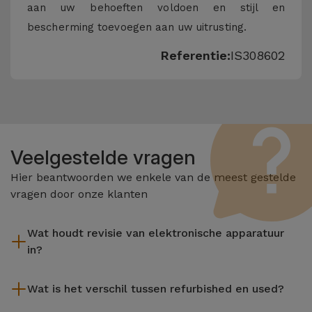
aan uw behoeften voldoen en stijl en
bescherming toevoegen aan uw uitrusting.
Referentie:
IS308602
Veelgestelde vragen
Hier beantwoorden we enkele van de meest gestelde
vragen door onze klanten
Wat houdt revisie van elektronische apparatuur
in?
Het reviseren omvat verschillende stappen zoals inspectie,
Wat is het verschil tussen refurbished en used?
reiniging, en niet te vergeten het repareren van elk defect
onderdeel. Het is belangrijk om te onthouden dat alle
De gereviseerde producten van iServices worden zorgvuldig