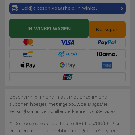
Fiets
Bekijk beschikbaarheid in winkel
Computer
Aaccessoires
IN WINKELWAGEN
Nu kopen
iPad en
Tablet
Accessoires
Kids
Bekijk
alles
Bescherm je iPhone in stijl met onze iPhone
siliconen hoesjes met ingebouwde Magsafe!
Verkrijgbaar in verschillende kleuren bij iServices.
* De hoesjes voor de iPhone 6/6 Plus/6S/6S Plus
en lagere modellen hebben nog geen geïntegreerde