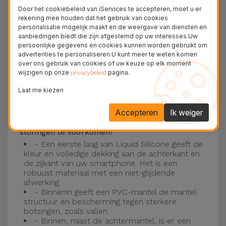
Deze laag is compatibel met de modellen
iPhone
Door het cookiebeleid van iServices te accepteren, moet u er
15
, 14, 13, 12 onder meer en het nieuwste model
rekening mee houden dat het gebruik van cookies
personalisatie mogelijk maakt en de weergave van diensten en
van de Apple, de
iPhone 16
en
iPhone 17
.
aanbiedingen biedt die zijn afgestemd op uw interesses.Uw
persoonlijke gegevens en cookies kunnen worden gebruikt om
Drie-laagse bescherming met de
advertenties te personaliseren.U kunt meer te weten komen
over ons gebruik van cookies of uw keuze op elk moment
siliconen kappen
wijzigen op onze
pagina.
privacybeleid
Onze iPhone siliconen hoesjes hebben een
Laat me kiezen
robuuste, kwalitatieve constructie met een
Accepteren
Ik weiger
drielaagse constructie om ongelukken en
storingen te voorkomen!
- Een eerste laag van Liquid Silicone geeft de
kleur en volledige dekking aan de achterkant en
de zijkant van uw smartphone. Het is een
robuust materiaal met een niet-glijdende
afwerking.
- Binnenin geeft een PVC-mantel de mantel
structuur en bescherming tegen sterkere
botsingen, zoals vallen.
- Binnen, naast de achtermantel, is er een