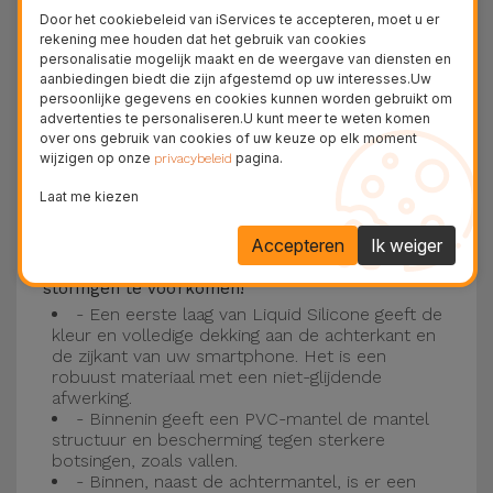
Deze laag is compatibel met de modellen
iPhone
Door het cookiebeleid van iServices te accepteren, moet u er
15
, 14, 13, 12 onder meer en het nieuwste model
rekening mee houden dat het gebruik van cookies
personalisatie mogelijk maakt en de weergave van diensten en
van de Apple, de
iPhone 16
en
iPhone 17
.
aanbiedingen biedt die zijn afgestemd op uw interesses.Uw
persoonlijke gegevens en cookies kunnen worden gebruikt om
Drie-laagse bescherming met de
advertenties te personaliseren.U kunt meer te weten komen
over ons gebruik van cookies of uw keuze op elk moment
siliconen kappen
wijzigen op onze
pagina.
privacybeleid
Onze iPhone siliconen hoesjes hebben een
Laat me kiezen
robuuste, kwalitatieve constructie met een
Accepteren
Ik weiger
drielaagse constructie om ongelukken en
storingen te voorkomen!
- Een eerste laag van Liquid Silicone geeft de
kleur en volledige dekking aan de achterkant en
de zijkant van uw smartphone. Het is een
robuust materiaal met een niet-glijdende
afwerking.
- Binnenin geeft een PVC-mantel de mantel
structuur en bescherming tegen sterkere
botsingen, zoals vallen.
- Binnen, naast de achtermantel, is er een