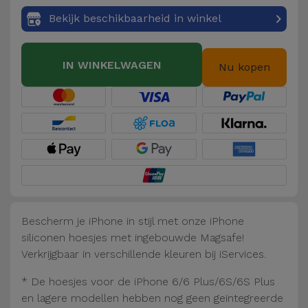
Fiets
Bekijk beschikbaarheid in winkel
Computer
Aaccessoires
IN WINKELWAGEN
Nu kopen
iPad en
Tablet
Accessoires
Kids
Bekijk
alles
Bescherm je iPhone in stijl met onze iPhone
siliconen hoesjes met ingebouwde Magsafe!
Verkrijgbaar in verschillende kleuren bij iServices.
* De hoesjes voor de iPhone 6/6 Plus/6S/6S Plus
en lagere modellen hebben nog geen geïntegreerde