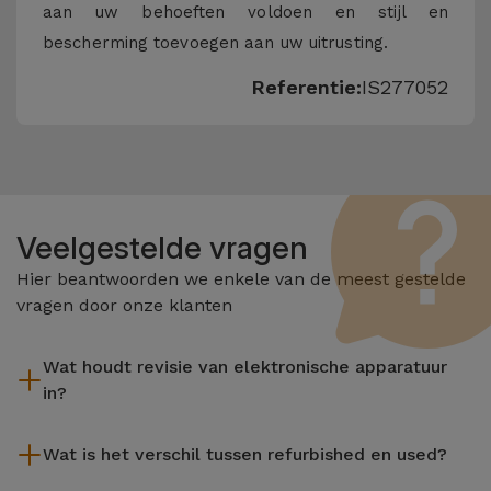
aan uw behoeften voldoen en stijl en
bescherming toevoegen aan uw uitrusting.
Referentie:
IS277052
Veelgestelde vragen
Hier beantwoorden we enkele van de meest gestelde
vragen door onze klanten
Wat houdt revisie van elektronische apparatuur
in?
Het reviseren omvat verschillende stappen zoals inspectie,
Wat is het verschil tussen refurbished en used?
reiniging, en niet te vergeten het repareren van elk defect
onderdeel. Het is belangrijk om te onthouden dat alle
De gereviseerde producten van iServices worden zorgvuldig