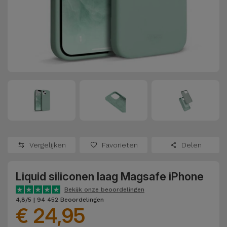
Refurbished
Adapters
Samsung
Apple
Watches
Hoezen en
Xiaomi
Schermbeschermers
Refurbished
Samsung
Huawei
Powerbanks
Refurbished
Oppo
Opladers
iMac
OnePlus
Hoofdtelefoons
Refurbished
Vergelijken
Favorieten
Delen
en
Consoles
Google
Luidsprekers
Liquid siliconen laag Magsafe iPhone
Bekijk
Dyson
Smartwatches
alles
Bekijk onze beoordelingen
4,8/5 | 94 452 Beoordelingen
en Bandjes
€ 24,95
TCL