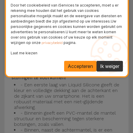
Deze laag is compatibel met de modellen
iPhone
Door het cookiebeleid van iServices te accepteren, moet u er
15
, 14, 13, 12 onder meer en het nieuwste model
rekening mee houden dat het gebruik van cookies
personalisatie mogelijk maakt en de weergave van diensten en
van de Apple, de
iPhone 16
en
iPhone 17
.
aanbiedingen biedt die zijn afgestemd op uw interesses.Uw
persoonlijke gegevens en cookies kunnen worden gebruikt om
Drie-laagse bescherming met de
advertenties te personaliseren.U kunt meer te weten komen
over ons gebruik van cookies of uw keuze op elk moment
siliconen kappen
wijzigen op onze
pagina.
privacybeleid
Onze iPhone siliconen hoesjes hebben een
Laat me kiezen
robuuste, kwalitatieve constructie met een
Accepteren
Ik weiger
drielaagse constructie om ongelukken en
storingen te voorkomen!
- Een eerste laag van Liquid Silicone geeft de
kleur en volledige dekking aan de achterkant en
de zijkant van uw smartphone. Het is een
robuust materiaal met een niet-glijdende
afwerking.
- Binnenin geeft een PVC-mantel de mantel
structuur en bescherming tegen sterkere
botsingen, zoals vallen.
- Binnen, naast de achtermantel, is er een