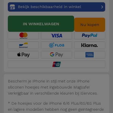
Fiets
Bekijk beschikbaarheid in winkel
Computer
Aaccessoires
IN WINKELWAGEN
Nu kopen
iPad en
Tablet
Accessoires
Kids
Bekijk
alles
Bescherm je iPhone in stijl met onze iPhone
siliconen hoesjes met ingebouwde Magsafe!
Verkrijgbaar in verschillende kleuren bij iServices.
* De hoesjes voor de iPhone 6/6 Plus/6S/6S Plus
en lagere modellen hebben nog geen geïntegreerde