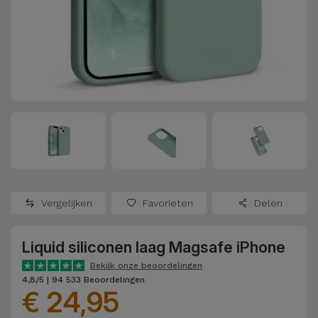
Refurbished
Adapters
Samsung
Apple
Watches
Hoezen en
Xiaomi
Schermbeschermers
Refurbished
Samsung
Huawei
Powerbanks
Refurbished
Oppo
Opladers
iMac
OnePlus
Hoofdtelefoons
Refurbished
Vergelijken
Favorieten
Delen
en
Consoles
Google
Luidsprekers
Liquid siliconen laag Magsafe iPhone
Bekijk
Dyson
Smartwatches
alles
Bekijk onze beoordelingen
4,8/5 | 94 533 Beoordelingen
en Bandjes
€ 24,95
TCL