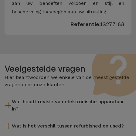
aan uw behoeften voldoen en stijl en
bescherming toevoegen aan uw uitrusting.
Referentie:
IS277168
Veelgestelde vragen
Hier beantwoorden we enkele van de meest gestelde
vragen door onze klanten
Wat houdt revisie van elektronische apparatuur
in?
Het reviseren omvat verschillende stappen zoals inspectie,
Wat is het verschil tussen refurbished en used?
reiniging, en niet te vergeten het repareren van elk defect
onderdeel. Het is belangrijk om te onthouden dat alle
De gereviseerde producten van iServices worden zorgvuldig