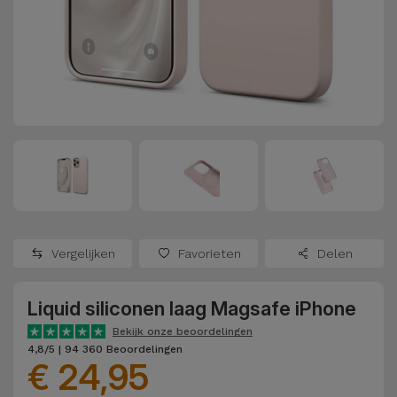
Refurbished
Adapters
Samsung
Apple
Watches
Hoezen en
Xiaomi
Schermbeschermers
Refurbished
Samsung
Huawei
Powerbanks
Refurbished
Oppo
Opladers
iMac
OnePlus
Hoofdtelefoons
Refurbished
Vergelijken
Favorieten
Delen
en
Consoles
Google
Luidsprekers
Liquid siliconen laag Magsafe iPhone
Bekijk
Dyson
Smartwatches
alles
Bekijk onze beoordelingen
4,8/5 | 94 360 Beoordelingen
en Bandjes
€ 24,95
TCL