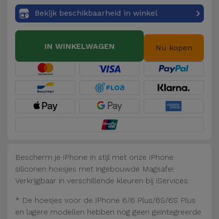
Fiets
Bekijk beschikbaarheid in winkel
Computer
Aaccessoires
IN WINKELWAGEN
Nu kopen
iPad en
Tablet
Accessoires
Kids
Bekijk
alles
Bescherm je iPhone in stijl met onze iPhone
siliconen hoesjes met ingebouwde Magsafe!
Verkrijgbaar in verschillende kleuren bij iServices.
* De hoesjes voor de iPhone 6/6 Plus/6S/6S Plus
en lagere modellen hebben nog geen geïntegreerde