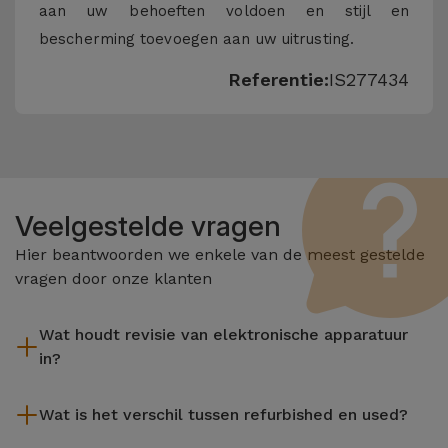
aan uw behoeften voldoen en stijl en
bescherming toevoegen aan uw uitrusting.
Referentie:
IS277434
Veelgestelde vragen
Hier beantwoorden we enkele van de meest gestelde
vragen door onze klanten
Wat houdt revisie van elektronische apparatuur
in?
Het reviseren omvat verschillende stappen zoals inspectie,
Wat is het verschil tussen refurbished en used?
reiniging, en niet te vergeten het repareren van elk defect
onderdeel. Het is belangrijk om te onthouden dat alle
De gereviseerde producten van iServices worden zorgvuldig