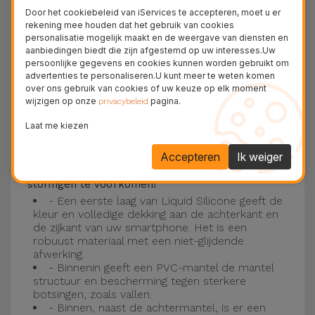
Deze laag is compatibel met de modellen
iPhone
Door het cookiebeleid van iServices te accepteren, moet u er
15
, 14, 13, 12 onder meer en het nieuwste model
rekening mee houden dat het gebruik van cookies
personalisatie mogelijk maakt en de weergave van diensten en
van de Apple, de
iPhone 16
en
iPhone 17
.
aanbiedingen biedt die zijn afgestemd op uw interesses.Uw
persoonlijke gegevens en cookies kunnen worden gebruikt om
Drie-laagse bescherming met de
advertenties te personaliseren.U kunt meer te weten komen
over ons gebruik van cookies of uw keuze op elk moment
siliconen kappen
wijzigen op onze
pagina.
privacybeleid
Onze iPhone siliconen hoesjes hebben een
Laat me kiezen
robuuste, kwalitatieve constructie met een
Accepteren
Ik weiger
drielaagse constructie om ongelukken en
storingen te voorkomen!
- Een eerste laag van Liquid Silicone geeft de
kleur en volledige dekking aan de achterkant en
de zijkant van uw smartphone. Het is een
robuust materiaal met een niet-glijdende
afwerking.
- Binnenin geeft een PVC-mantel de mantel
structuur en bescherming tegen sterkere
botsingen, zoals vallen.
- Binnen, naast de achtermantel, is er een