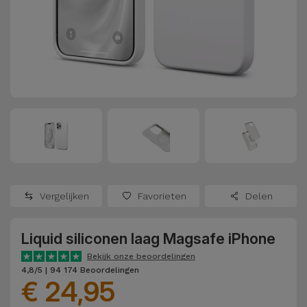
Refurbished
Adapters
Samsung
Apple
Watches
Hoezen en
Xiaomi
Schermbeschermers
Refurbished
Samsung
Huawei
Powerbanks
Refurbished
Oppo
Opladers
iMac
OnePlus
Hoofdtelefoons
Refurbished
Vergelijken
Favorieten
Delen
en
Consoles
Google
Luidsprekers
Liquid siliconen laag Magsafe iPhone
Bekijk
Dyson
Smartwatches
alles
Bekijk onze beoordelingen
4,8/5 | 94 174 Beoordelingen
en Bandjes
€ 24,95
TCL