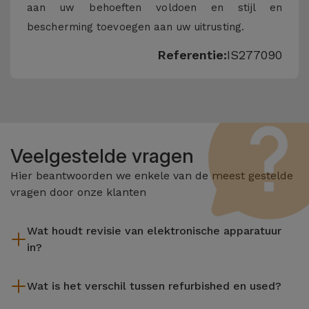
aan uw behoeften voldoen en stijl en
bescherming toevoegen aan uw uitrusting.
Referentie:
IS277090
Veelgestelde vragen
Hier beantwoorden we enkele van de meest gestelde
vragen door onze klanten
Wat houdt revisie van elektronische apparatuur
in?
Het reviseren omvat verschillende stappen zoals inspectie,
Wat is het verschil tussen refurbished en used?
reiniging, en niet te vergeten het repareren van elk defect
onderdeel. Het is belangrijk om te onthouden dat alle
De gereviseerde producten van iServices worden zorgvuldig