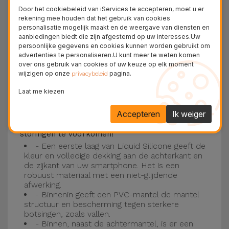
Deze laag is compatibel met de modellen
iPhone
Door het cookiebeleid van iServices te accepteren, moet u er
15
, 14, 13, 12 onder meer en het nieuwste model
rekening mee houden dat het gebruik van cookies
personalisatie mogelijk maakt en de weergave van diensten en
van de Apple, de
iPhone 16
en
iPhone 17
.
aanbiedingen biedt die zijn afgestemd op uw interesses.Uw
persoonlijke gegevens en cookies kunnen worden gebruikt om
Drie-laagse bescherming met de
advertenties te personaliseren.U kunt meer te weten komen
over ons gebruik van cookies of uw keuze op elk moment
siliconen kappen
wijzigen op onze
pagina.
privacybeleid
Onze iPhone siliconen hoesjes hebben een
Laat me kiezen
robuuste, kwalitatieve constructie met een
Accepteren
Ik weiger
drielaagse constructie om ongelukken en
storingen te voorkomen!
- Een eerste laag van Liquid Silicone geeft de
kleur en volledige dekking aan de achterkant en
de zijkant van uw smartphone. Het is een
robuust materiaal met een niet-glijdende
afwerking.
- Binnenin geeft een PVC-mantel de mantel
structuur en bescherming tegen sterkere
botsingen, zoals vallen.
- Binnen, naast de achtermantel, is er een