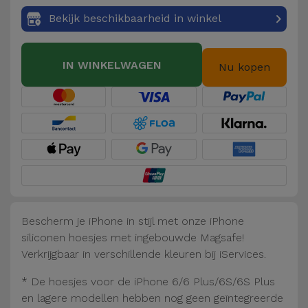
Fiets
Bekijk beschikbaarheid in winkel
Computer
Aaccessoires
IN WINKELWAGEN
Nu kopen
iPad en
Tablet
Accessoires
Kids
Bekijk
alles
Bescherm je iPhone in stijl met onze iPhone
siliconen hoesjes met ingebouwde Magsafe!
Verkrijgbaar in verschillende kleuren bij iServices.
* De hoesjes voor de iPhone 6/6 Plus/6S/6S Plus
en lagere modellen hebben nog geen geïntegreerde