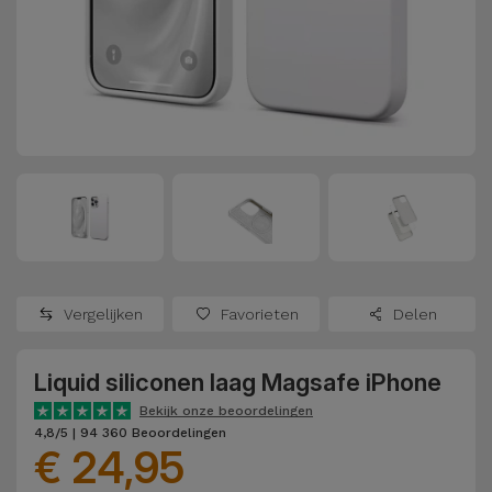
Refurbished
Adapters
Samsung
Apple
Watches
Hoezen en
Xiaomi
Schermbeschermers
Refurbished
Samsung
Huawei
Powerbanks
Refurbished
Oppo
Opladers
iMac
OnePlus
Hoofdtelefoons
Refurbished
Vergelijken
Favorieten
Delen
en
Consoles
Google
Luidsprekers
Liquid siliconen laag Magsafe iPhone
Bekijk
Dyson
Smartwatches
alles
Bekijk onze beoordelingen
4,8/5 | 94 360 Beoordelingen
en Bandjes
€ 24,95
TCL