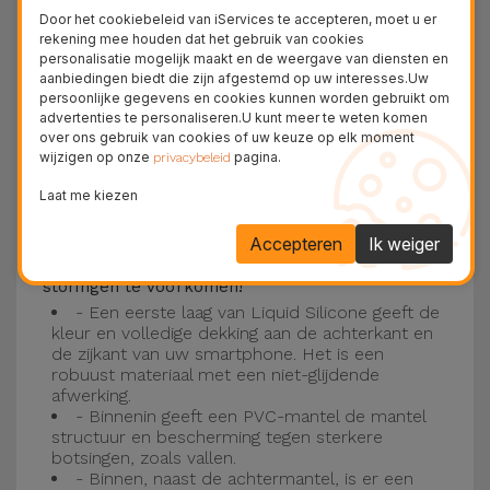
Deze laag is compatibel met de modellen
iPhone
Door het cookiebeleid van iServices te accepteren, moet u er
15
, 14, 13, 12 onder meer en het nieuwste model
rekening mee houden dat het gebruik van cookies
personalisatie mogelijk maakt en de weergave van diensten en
van de Apple, de
iPhone 16
en
iPhone 17
.
aanbiedingen biedt die zijn afgestemd op uw interesses.Uw
persoonlijke gegevens en cookies kunnen worden gebruikt om
Drie-laagse bescherming met de
advertenties te personaliseren.U kunt meer te weten komen
over ons gebruik van cookies of uw keuze op elk moment
siliconen kappen
wijzigen op onze
pagina.
privacybeleid
Onze iPhone siliconen hoesjes hebben een
Laat me kiezen
robuuste, kwalitatieve constructie met een
Accepteren
Ik weiger
drielaagse constructie om ongelukken en
storingen te voorkomen!
- Een eerste laag van Liquid Silicone geeft de
kleur en volledige dekking aan de achterkant en
de zijkant van uw smartphone. Het is een
robuust materiaal met een niet-glijdende
afwerking.
- Binnenin geeft een PVC-mantel de mantel
structuur en bescherming tegen sterkere
botsingen, zoals vallen.
- Binnen, naast de achtermantel, is er een