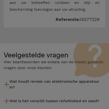
aan uw behoeften voldoen en stijl en
bescherming toevoegen aan uw uitrusting.
Referentie:
IS277229
Veelgestelde vragen
Hier beantwoorden we enkele van de meest gestelde
vragen door onze klanten
Wat houdt revisie van elektronische apparatuur
in?
Het reviseren omvat verschillende stappen zoals inspectie,
Wat is het verschil tussen refurbished en used?
reiniging, en niet te vergeten het repareren van elk defect
onderdeel. Het is belangrijk om te onthouden dat alle
De gereviseerde producten van iServices worden zorgvuldig