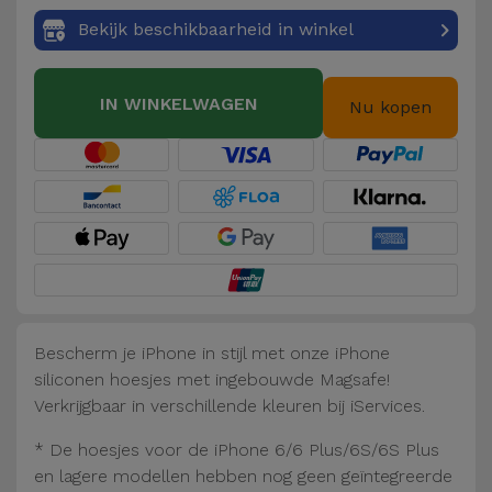
Fiets
Bekijk beschikbaarheid in winkel
Computer
Aaccessoires
IN WINKELWAGEN
Nu kopen
iPad en
Tablet
Accessoires
Kids
Bekijk
alles
Bescherm je iPhone in stijl met onze iPhone
siliconen hoesjes met ingebouwde Magsafe!
Verkrijgbaar in verschillende kleuren bij iServices.
* De hoesjes voor de iPhone 6/6 Plus/6S/6S Plus
en lagere modellen hebben nog geen geïntegreerde