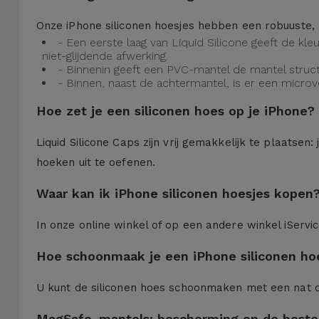
Onze iPhone siliconen hoesjes hebben een robuuste, 
- Een eerste laag van Liquid Silicone geeft de kl
niet-glijdende afwerking.
- Binnenin geeft een PVC-mantel de mantel struct
- Binnen, naast de achtermantel, is er een micro
Hoe zet je een siliconen hoes op je iPhone?
Liquid Silicone Caps zijn vrij gemakkelijk te plaatse
hoeken uit te oefenen.
Waar kan ik iPhone siliconen hoesjes kopen
In onze online winkel of op een andere winkel iServi
Hoe schoonmaak je een iPhone siliconen ho
U kunt de siliconen hoes schoonmaken met een nat 
MagSafe-mantels: bescherming op de beste