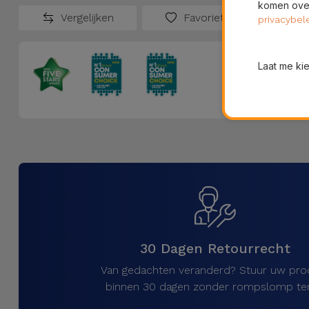
komen over
Vergelijken
Favorieten
privacybel
Laat me ki
30 Dagen Retourrecht
Van gedachten veranderd? Stuur uw pro
binnen 30 dagen zonder rompslomp ter