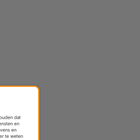
houden dat
ensten en
evens en
er te weten