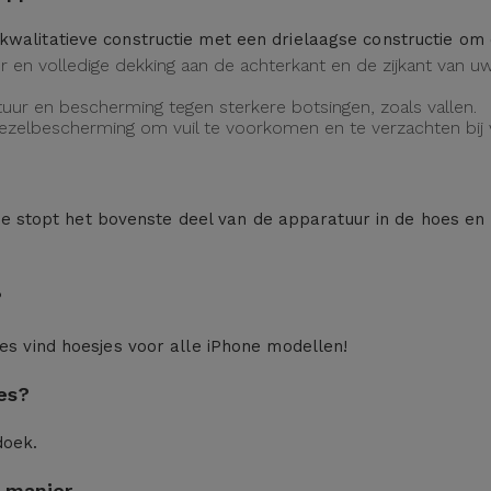
kwalitatieve constructie met een drielaagse constructie o
eur en volledige dekking aan de achterkant en de zijkant van
uur en bescherming tegen sterkere botsingen, zoals vallen.
vezelbescherming om vuil te voorkomen en te verzachten bij v
n: je stopt het bovenste deel van de apparatuur in de hoes en
?
ces
vind hoesjes voor alle iPhone modellen!
es?
doek.
 manier