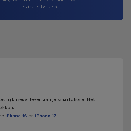
extra te betalen
kleurrijk nieuw leven aan je smartphone! Het
hokken.
 de
iPhone 16
en
iPhone 17
.