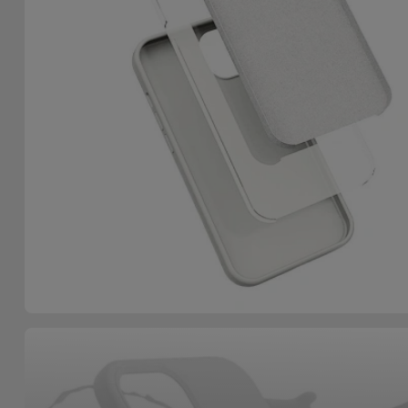
Fiets
Computer
Aaccessoires
iPad en
Tablet
Accessoires
Kids
Bekijk
alles