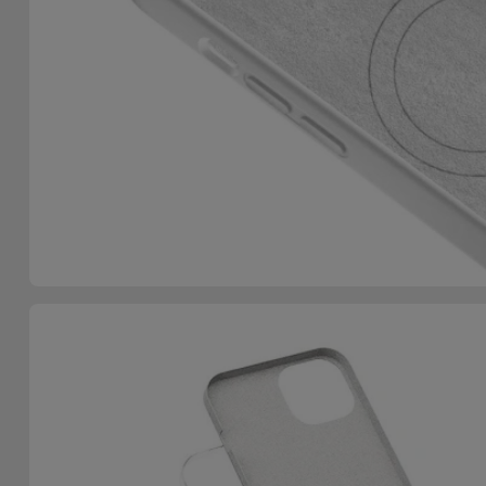
Telefoonketens
Andere
merken
Gadgets
Bekijk
Hygiëne
alles
en Huis
Portemonnees,
Tassen en
Koffers
Trackers
en
Accessoires
Mobiliteit,
Auto en