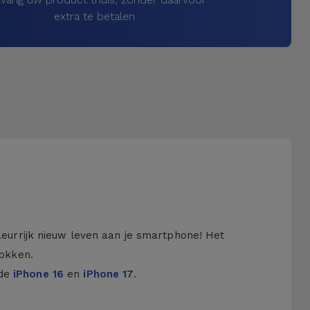
extra te betalen
kleurrijk nieuw leven aan je smartphone! Het
hokken.
 de
iPhone 16
en
iPhone 17
.