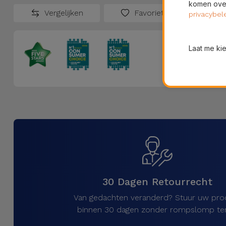
komen over
Vergelijken
Favorieten
privacybel
Laat me ki
30 Dagen Retourrecht
Van gedachten veranderd? Stuur uw pro
binnen 30 dagen zonder rompslomp ter