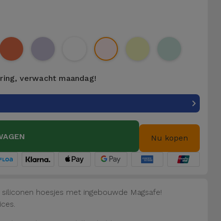
ering, verwacht maandag!
WAGEN
Nu kopen
e siliconen hoesjes met ingebouwde Magsafe!
ices.