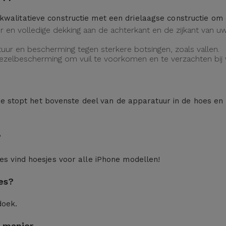
kwalitatieve constructie met een drielaagse constructie o
eur en volledige dekking aan de achterkant en de zijkant van
uur en bescherming tegen sterkere botsingen, zoals vallen.
vezelbescherming om vuil te voorkomen en te verzachten bij v
n: je stopt het bovenste deel van de apparatuur in de hoes en
?
ces
vind hoesjes voor alle iPhone modellen!
es?
doek.
 manier