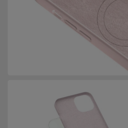
Telefoonketens
Andere
merken
Gadgets
Bekijk
Hygiëne
alles
en Huis
Portemonnees,
Tassen en
Koffers
Trackers
en
Accessoires
Mobiliteit,
Auto en