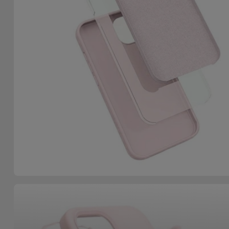
Fiets
Computer
Aaccessoires
iPad en
Tablet
Accessoires
Kids
Bekijk
alles