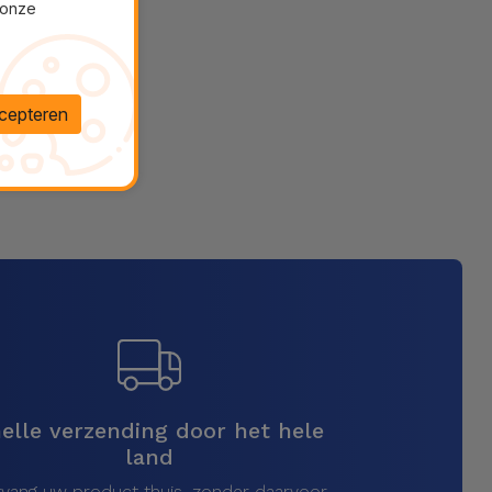
 onze
cepteren
elle verzending door het hele
land
vang uw product thuis, zonder daarvoor