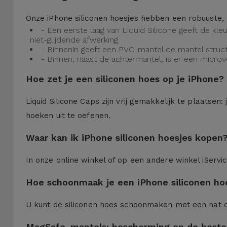
Onze iPhone siliconen hoesjes hebben een robuuste, 
- Een eerste laag van Liquid Silicone geeft de kl
niet-glijdende afwerking.
- Binnenin geeft een PVC-mantel de mantel struct
- Binnen, naast de achtermantel, is er een micro
Hoe zet je een siliconen hoes op je iPhone?
Liquid Silicone Caps zijn vrij gemakkelijk te plaatse
hoeken uit te oefenen.
Waar kan ik iPhone siliconen hoesjes kopen
In onze online winkel of op een andere winkel iServi
Hoe schoonmaak je een iPhone siliconen ho
U kunt de siliconen hoes schoonmaken met een nat 
MagSafe-mantels: bescherming op de beste