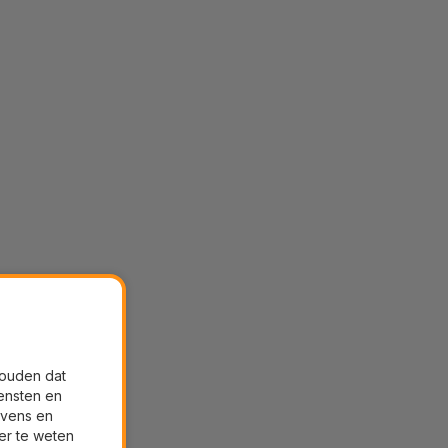
houden dat
ensten en
evens en
er te weten