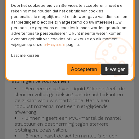
Deze laag is compatibel met de modellen
iPhone
Door het cookiebeleid van iServices te accepteren, moet u er
15
, 14, 13, 12 onder meer en het nieuwste model
rekening mee houden dat het gebruik van cookies
personalisatie mogelijk maakt en de weergave van diensten en
van de Apple, de
iPhone 16
en
iPhone 17
.
aanbiedingen biedt die zijn afgestemd op uw interesses.Uw
persoonlijke gegevens en cookies kunnen worden gebruikt om
Drie-laagse bescherming met de
advertenties te personaliseren.U kunt meer te weten komen
over ons gebruik van cookies of uw keuze op elk moment
siliconen kappen
wijzigen op onze
pagina.
privacybeleid
Onze iPhone siliconen hoesjes hebben een
Laat me kiezen
robuuste, kwalitatieve constructie met een
Accepteren
Ik weiger
drielaagse constructie om ongelukken en
storingen te voorkomen!
- Een eerste laag van Liquid Silicone geeft de
kleur en volledige dekking aan de achterkant en
de zijkant van uw smartphone. Het is een
robuust materiaal met een niet-glijdende
afwerking.
- Binnenin geeft een PVC-mantel de mantel
structuur en bescherming tegen sterkere
botsingen, zoals vallen.
- Binnen, naast de achtermantel, is er een