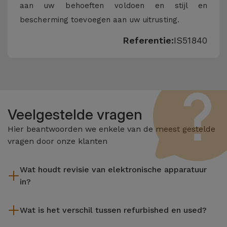
aan uw behoeften voldoen en stijl en
bescherming toevoegen aan uw uitrusting.
Referentie:
IS51840
Veelgestelde vragen
Hier beantwoorden we enkele van de meest gestelde
vragen door onze klanten
Wat houdt revisie van elektronische apparatuur
in?
Het reviseren omvat verschillende stappen zoals inspectie,
Wat is het verschil tussen refurbished en used?
reiniging, en niet te vergeten het repareren van elk defect
onderdeel. Het is belangrijk om te onthouden dat alle
De gereviseerde producten van iServices worden zorgvuldig