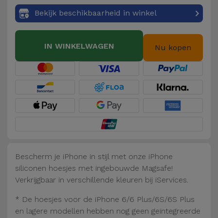
Fiets
Bekijk beschikbaarheid in winkel
Computer
Aaccessoires
IN WINKELWAGEN
Nu kopen
iPad en
Tablet
Accessoires
Kids
Bekijk
alles
Bescherm je iPhone in stijl met onze iPhone
siliconen hoesjes met ingebouwde Magsafe!
Verkrijgbaar in verschillende kleuren bij iServices.
* De hoesjes voor de iPhone 6/6 Plus/6S/6S Plus
en lagere modellen hebben nog geen geïntegreerde