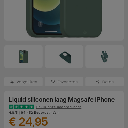
Refurbished
Adapters
Samsung
Apple
Watches
Hoezen en
Xiaomi
Schermbeschermers
Refurbished
Samsung
Huawei
Powerbanks
Refurbished
Oppo
Opladers
iMac
OnePlus
Hoofdtelefoons
Refurbished
Vergelijken
Favorieten
Delen
en
Consoles
Google
Luidsprekers
Liquid siliconen laag Magsafe iPhone
Bekijk
Dyson
Smartwatches
alles
Bekijk onze beoordelingen
4,8/5 | 94 452 Beoordelingen
en Bandjes
€ 24,95
TCL