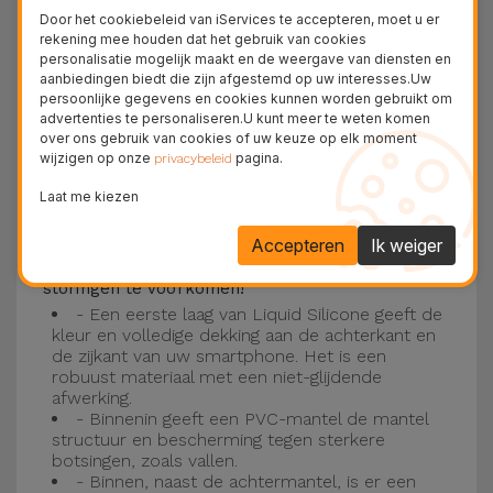
Deze laag is compatibel met de modellen
iPhone
Door het cookiebeleid van iServices te accepteren, moet u er
15
, 14, 13, 12 onder meer en het nieuwste model
rekening mee houden dat het gebruik van cookies
personalisatie mogelijk maakt en de weergave van diensten en
van de Apple, de
iPhone 16
en
iPhone 17
.
aanbiedingen biedt die zijn afgestemd op uw interesses.Uw
persoonlijke gegevens en cookies kunnen worden gebruikt om
Drie-laagse bescherming met de
advertenties te personaliseren.U kunt meer te weten komen
over ons gebruik van cookies of uw keuze op elk moment
siliconen kappen
wijzigen op onze
pagina.
privacybeleid
Onze iPhone siliconen hoesjes hebben een
Laat me kiezen
robuuste, kwalitatieve constructie met een
Accepteren
Ik weiger
drielaagse constructie om ongelukken en
storingen te voorkomen!
- Een eerste laag van Liquid Silicone geeft de
kleur en volledige dekking aan de achterkant en
de zijkant van uw smartphone. Het is een
robuust materiaal met een niet-glijdende
afwerking.
- Binnenin geeft een PVC-mantel de mantel
structuur en bescherming tegen sterkere
botsingen, zoals vallen.
- Binnen, naast de achtermantel, is er een