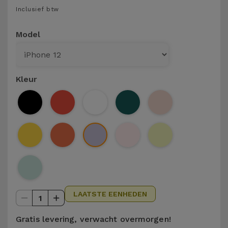
Telefoonketens
Inclusief btw
Andere
merken
Gadgets
Model
Bekijk
Hygiëne
alles
en Huis
Kleur
Portemonnees,
Tassen en
Koffers
Trackers
en
Accessoires
LAATSTE EENHEDEN
1
Mobiliteit,
Auto en
Gratis levering, verwacht overmorgen!