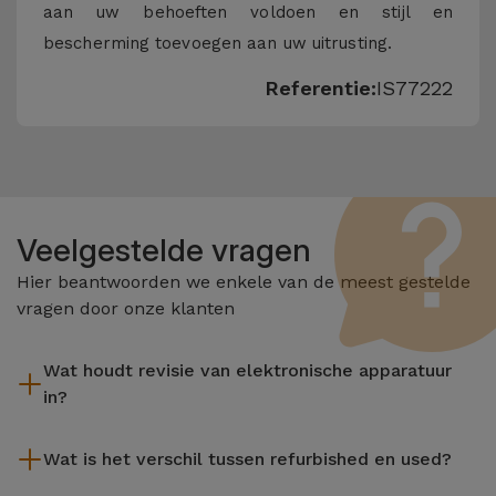
aan uw behoeften voldoen en stijl en
bescherming toevoegen aan uw uitrusting.
Referentie:
IS77222
Veelgestelde vragen
Hier beantwoorden we enkele van de meest gestelde
vragen door onze klanten
Wat houdt revisie van elektronische apparatuur
in?
Het reviseren omvat verschillende stappen zoals inspectie,
Wat is het verschil tussen refurbished en used?
reiniging, en niet te vergeten het repareren van elk defect
onderdeel. Het is belangrijk om te onthouden dat alle
De gereviseerde producten van iServices worden zorgvuldig