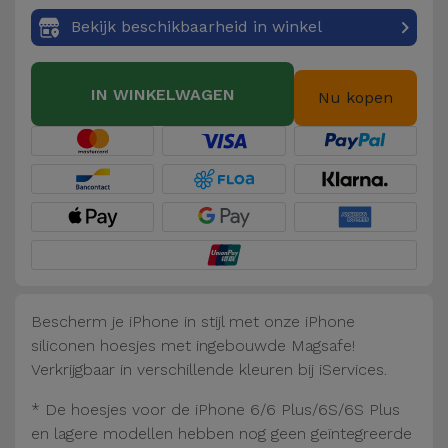
Fiets
Bekijk beschikbaarheid in winkel
Computer
Aaccessoires
IN WINKELWAGEN
Nu kopen
iPad en
Tablet
Accessoires
Kids
Bekijk
alles
Bescherm je iPhone in stijl met onze iPhone
siliconen hoesjes met ingebouwde Magsafe!
Verkrijgbaar in verschillende kleuren bij iServices.
* De hoesjes voor de iPhone 6/6 Plus/6S/6S Plus
en lagere modellen hebben nog geen geïntegreerde