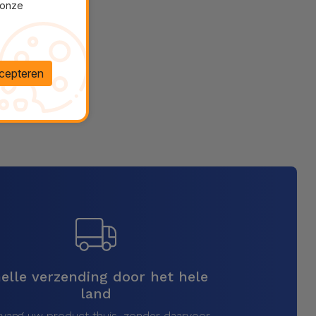
 onze
cepteren
elle verzending door het hele
land
vang uw product thuis, zonder daarvoor