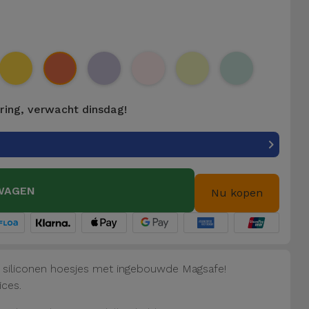
ering, verwacht dinsdag!
WAGEN
Nu kopen
e siliconen hoesjes met ingebouwde Magsafe!
ices.