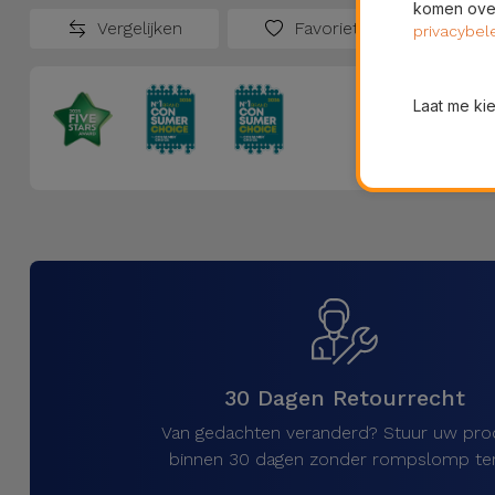
komen over
Vergelijken
Favorieten
privacybel
Laat me ki
30 Dagen Retourrecht
Van gedachten veranderd? Stuur uw pro
binnen 30 dagen zonder rompslomp ter