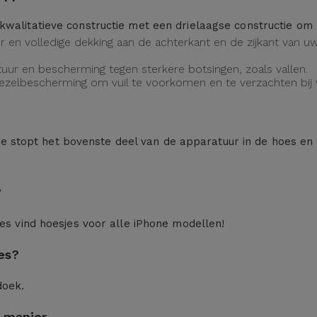
kwalitatieve constructie met een drielaagse constructie o
eur en volledige dekking aan de achterkant en de zijkant van
uur en bescherming tegen sterkere botsingen, zoals vallen.
vezelbescherming om vuil te voorkomen en te verzachten bij v
n: je stopt het bovenste deel van de apparatuur in de hoes en
?
ces
vind hoesjes voor alle iPhone modellen!
es?
doek.
 manier