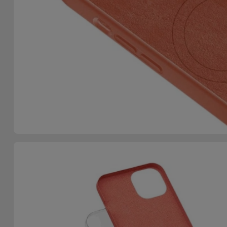
Telefoonketens
Andere
merken
Gadgets
Bekijk
Hygiëne
alles
en Huis
Portemonnees,
Tassen en
Koffers
Trackers
en
Accessoires
Mobiliteit,
Auto en