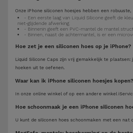
Onze iPhone siliconen hoesjes hebben een robuuste, 
- Een eerste laag van Liquid Silicone geeft de kl
niet-glijdende afwerking.
- Binnenin geeft een PVC-mantel de mantel struct
- Binnen, naast de achtermantel, is er een micro
Hoe zet je een siliconen hoes op je iPhone?
Liquid Silicone Caps zijn vrij gemakkelijk te plaatse
hoeken uit te oefenen.
Waar kan ik iPhone siliconen hoesjes kopen
In onze online winkel of op een andere winkel iServi
Hoe schoonmaak je een iPhone siliconen ho
U kunt de siliconen hoes schoonmaken met een nat 
MagSafe-mantels: bescherming op de beste