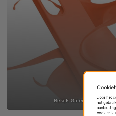
Cookieb
Door het c
Bekijk Galerij
het gebrui
aanbieding
cookies ku