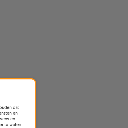
houden dat
ensten en
evens en
er te weten