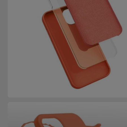
Fiets
Computer
Aaccessoires
iPad en
Tablet
Accessoires
Kids
Bekijk
alles