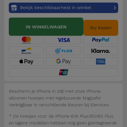
Fiets
Bekijk beschikbaarheid in winkel
Computer
Aaccessoires
IN WINKELWAGEN
Nu kopen
iPad en
Tablet
Accessoires
Kids
Bekijk
alles
Bescherm je iPhone in stijl met onze iPhone
siliconen hoesjes met ingebouwde Magsafe!
Verkrijgbaar in verschillende kleuren bij iServices.
* De hoesjes voor de iPhone 6/6 Plus/6S/6S Plus
en lagere modellen hebben nog geen geïntegreerde