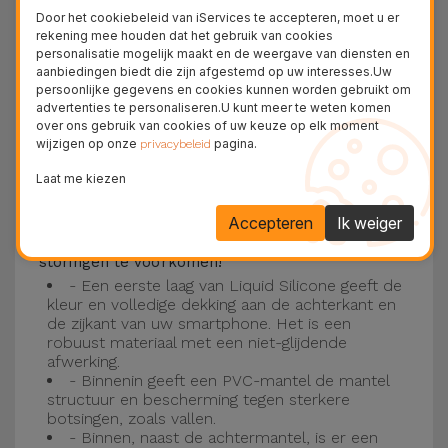
Deze laag is compatibel met de modellen
iPhone
Door het cookiebeleid van iServices te accepteren, moet u er
15
, 14, 13, 12 onder meer en het nieuwste model
rekening mee houden dat het gebruik van cookies
personalisatie mogelijk maakt en de weergave van diensten en
van de Apple, de
iPhone 16
en
iPhone 17
.
aanbiedingen biedt die zijn afgestemd op uw interesses.Uw
persoonlijke gegevens en cookies kunnen worden gebruikt om
Drie-laagse bescherming met de
advertenties te personaliseren.U kunt meer te weten komen
over ons gebruik van cookies of uw keuze op elk moment
siliconen kappen
wijzigen op onze
pagina.
privacybeleid
Onze iPhone siliconen hoesjes hebben een
Laat me kiezen
robuuste, kwalitatieve constructie met een
Accepteren
Ik weiger
drielaagse constructie om ongelukken en
storingen te voorkomen!
- Een eerste laag van Liquid Silicone geeft de
kleur en volledige dekking aan de achterkant en
de zijkant van uw smartphone. Het is een
robuust materiaal met een niet-glijdende
afwerking.
- Binnenin geeft een PVC-mantel de mantel
structuur en bescherming tegen sterkere
botsingen, zoals vallen.
- Binnen, naast de achtermantel, is er een