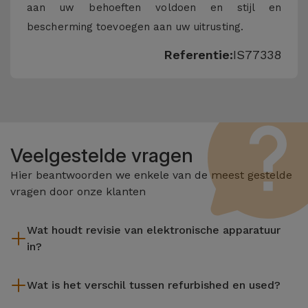
aan uw behoeften voldoen en stijl en
bescherming toevoegen aan uw uitrusting.
Referentie:
IS77338
Veelgestelde vragen
Hier beantwoorden we enkele van de meest gestelde
vragen door onze klanten
Wat houdt revisie van elektronische apparatuur
in?
Het reviseren omvat verschillende stappen zoals inspectie,
Wat is het verschil tussen refurbished en used?
reiniging, en niet te vergeten het repareren van elk defect
onderdeel. Het is belangrijk om te onthouden dat alle
De gereviseerde producten van iServices worden zorgvuldig