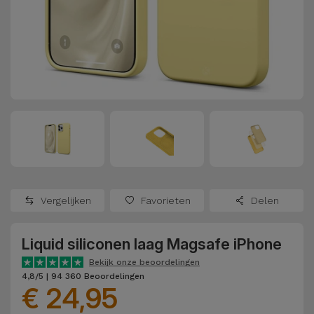
Refurbished
Adapters
Samsung
Apple
Watches
Hoezen en
Xiaomi
Schermbeschermers
Refurbished
Samsung
Huawei
Powerbanks
Refurbished
Oppo
Opladers
iMac
OnePlus
Hoofdtelefoons
Refurbished
Vergelijken
Favorieten
Delen
en
Consoles
Google
Luidsprekers
Liquid siliconen laag Magsafe iPhone
Bekijk
Dyson
Smartwatches
alles
Bekijk onze beoordelingen
4,8/5 | 94 360 Beoordelingen
en Bandjes
€ 24,95
TCL