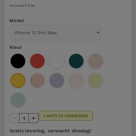
Telefoonketens
Inclusief btw
Andere
merken
Gadgets
Model
Bekijk
Hygiëne
alles
en Huis
Kleur
Portemonnees,
Tassen en
Koffers
Trackers
en
Accessoires
LAATSTE EENHEDEN
1
Mobiliteit,
Auto en
Gratis levering, verwacht dinsdag!