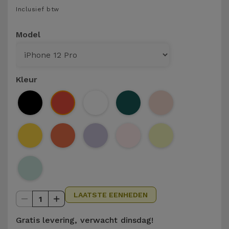
Telefoonketens
Inclusief btw
Andere
merken
Gadgets
Model
Bekijk
Hygiëne
alles
en Huis
Kleur
Portemonnees,
Tassen en
Koffers
Trackers
en
Accessoires
LAATSTE EENHEDEN
1
Mobiliteit,
Auto en
Gratis levering, verwacht dinsdag!