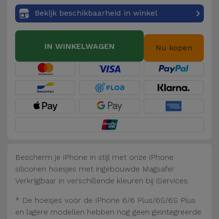
Fiets
Bekijk beschikbaarheid in winkel
Computer
Aaccessoires
IN WINKELWAGEN
Nu kopen
iPad en
Tablet
Accessoires
Kids
Bekijk
alles
Bescherm je iPhone in stijl met onze iPhone
siliconen hoesjes met ingebouwde Magsafe!
Verkrijgbaar in verschillende kleuren bij iServices.
* De hoesjes voor de iPhone 6/6 Plus/6S/6S Plus
en lagere modellen hebben nog geen geïntegreerde