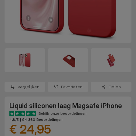
Refurbished
Adapters
Samsung
Apple
Watches
Hoezen en
Xiaomi
Schermbeschermers
Refurbished
Samsung
Huawei
Powerbanks
Refurbished
Oppo
Opladers
iMac
OnePlus
Hoofdtelefoons
Refurbished
Vergelijken
Favorieten
Delen
en
Consoles
Google
Luidsprekers
Liquid siliconen laag Magsafe iPhone
Bekijk
Dyson
Smartwatches
alles
Bekijk onze beoordelingen
4,8/5 | 94 360 Beoordelingen
en Bandjes
€ 24,95
TCL