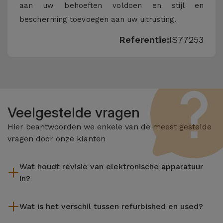
aan uw behoeften voldoen en stijl en
bescherming toevoegen aan uw uitrusting.
Referentie:
IS77253
Veelgestelde vragen
Hier beantwoorden we enkele van de meest gestelde
vragen door onze klanten
Wat houdt revisie van elektronische apparatuur
in?
Het reviseren omvat verschillende stappen zoals inspectie,
Wat is het verschil tussen refurbished en used?
reiniging, en niet te vergeten het repareren van elk defect
onderdeel. Het is belangrijk om te onthouden dat alle
De gereviseerde producten van iServices worden zorgvuldig