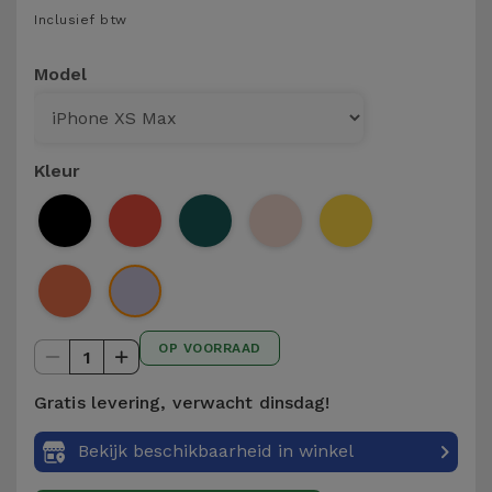
Telefoonketens
Inclusief btw
Andere
merken
Gadgets
Model
Bekijk
Hygiëne
alles
en Huis
Kleur
Portemonnees,
Tassen en
Koffers
Trackers
OP VOORRAAD
en
1
Accessoires
Gratis levering, verwacht dinsdag!
Mobiliteit,
Bekijk beschikbaarheid in winkel
Auto en