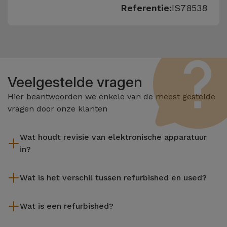
Referentie:
IS78538
Veelgestelde vragen
Hier beantwoorden we enkele van de meest gestelde
vragen door onze klanten
Wat houdt revisie van elektronische apparatuur
in?
Het reviseren omvat verschillende stappen zoals inspectie,
Wat is het verschil tussen refurbished en used?
reiniging, en niet te vergeten het repareren van elk defect
onderdeel. Het is belangrijk om te onthouden dat alle
De gereviseerde producten van iServices worden zorgvuldig
apparatuur die door Services wordt gereviseerd,
Wat is een refurbished?
getest en voorbereid door gespecialiseerde technici om hun
verschillende rigoureuze kwaliteits- en prestatietests
perfecte werking te garanderen. In tegenstelling tot een
Een refurbished product is een apparaat dat weinig of niet is
ondergaat voordat deze te koop wordt aangeboden.