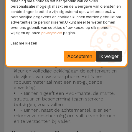
rekening mee houden dat het gebruik van cookies
personalisatie mogelijk maakt en de weergave van diensten en
Drie-laagse bescherming met de
aanbiedingen biedt die zijn afgestemd op uw interesses.Uw
persoonlijke gegevens en cookies kunnen worden gebruikt om
siliconen kappen
advertenties te personaliseren.U kunt meer te weten komen
over ons gebruik van cookies of uw keuze op elk moment
wijzigen op onze
pagina.
Onze iPhone siliconen hoesjes hebben een
privacybeleid
robuuste, kwalitatieve constructie met een
Laat me kiezen
drielaagse constructie om ongelukken en
Accepteren
Ik weiger
storingen te voorkomen!
- Een eerste laag van Liquid Silicone geeft de
kleur en volledige dekking aan de achterkant en
de zijkant van uw smartphone. Het is een
robuust materiaal met een niet-glijdende
afwerking.
- Binnenin geeft een PVC-mantel de mantel
structuur en bescherming tegen sterkere
botsingen, zoals vallen.
- Binnen, naast de achtermantel, is er een
microvezelbescherming om vuil te voorkomen
en te verzachten bij vallen.